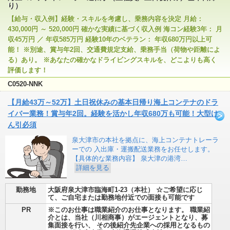
り）
【給与・収入例】経験・スキルを考慮し、乗務内容を決定 月給：
430,000円 ～ 520,000円 確かな実績に基づく収入例 海コン経験3年： 月
収45万円 ／ 年収585万円 経験10年のベテラン： 年収680万円以上可
能！ ※別途、賞与年2回、交通費規定支給、乗務手当（荷物や距離によ
る）あり。 ※あなたの確かなドライビングスキルを、どこよりも高く
評価します！
C0520-NNK
【月給43万～52万】土日祝休みの基本日帰り海上コンテナのドラ
イバー業務！賞与年2回。経験を活かし年収680万も可能！大型け
ん引必須
泉大津市の本社を拠点に、海上コンテナトレーラ
ーでの 入出庫・運搬配送業務をお任せします。
【具体的な業務内容】 泉大津の港湾…
詳細を見る
勤務地
大阪府泉大津市臨海町1-23（本社） ☆ご希望に応じ
て、ご自宅または勤務地付近での面接も可能です
PR
※このお仕事は職業紹介のお仕事となります。 職業紹
介とは、当社（川相商事）がエージェントとなり、募
集面接を行い、 その後紹介先企業への採用となるもの