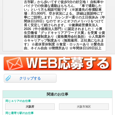
古市駅」から歩いてすぐ徒歩5分の好立地！ 自転車や
バイクでの快適な通勤はもちろん、 「車で通勤した
い」という方も相談可能です （※派遣先の有償駐車
場：月3,000円、空き状況による。 詳細は面談時に丁
寧にご説明します） カレンダー通りの土日祝休み（年
間休日120日）なので オンとオフのメリハリをつけて
長く安定して続けられます。 ☆健康経営優良法人
2026（中小規模法人部門）に認定されました！ ☆厚
生労働省「グッドキャリアアワード大賞」を受賞 ☆資
格取得支援制度あり（資格費用会社負担） ☆人気案件
☆キャリアップ制度あり（無期雇用、正社員になれま
す） ☆産休育休制度 ☆食堂・ロッカーあり ☆髪色自
由、ネイル自由 ☆喫煙所あり ☆年間休日120日以上
クリップする
関連のお仕事
同じエリアのお仕事
大阪府
大阪市旭区
同じ最寄り駅のお仕事