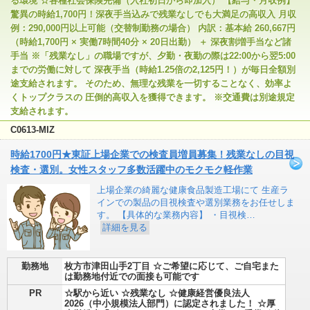
る環境 ☆各種社会保険完備（入社初日から即加入） 【給与・月収例】
驚異の時給1,700円！深夜手当込みで残業なしでも大満足の高収入 月収
例：290,000円以上可能（交替制勤務の場合） 内訳：基本給 260,667円
（時給1,700円 × 実働7時間40分 × 20日出勤） ＋ 深夜割増手当など諸
手当 ※「残業なし」の職場ですが、夕勤・夜勤の際は22:00から翌5:00
までの労働に対して 深夜手当（時給1.25倍の2,125円！）が毎日全額別
途支給されます。 そのため、無理な残業を一切することなく、効率よ
くトップクラスの 圧倒的高収入を獲得できます。 ※交通費は別途規定
支給されます。
C0613-MIZ
時給1700円★東証上場企業での検査員増員募集！残業なしの目視
検査・選別。女性スタッフ多数活躍中のモクモク軽作業
上場企業の綺麗な健康食品製造工場にて 生産ラ
インでの製品の目視検査や選別業務をお任せしま
す。 【具体的な業務内容】 ・目視検…
詳細を見る
勤務地
枚方市津田山手2丁目 ☆ご希望に応じて、ご自宅また
は勤務地付近での面接も可能です
PR
☆駅から近い ☆残業なし ☆健康経営優良法人
2026（中小規模法人部門）に認定されました！ ☆厚