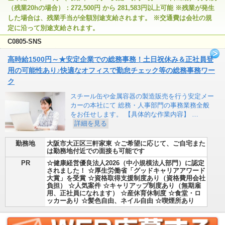
（残業20hの場合）：272,500円 から 281,583円以上可能 ※残業が発生
した場合は、残業手当が全額別途支給されます。 ※交通費は会社の規
定に沿って別途支給されます。
C0805-SNS
高時給1500円～★安定企業での総務事務！土日祝休み＆正社員登
用の可能性あり♪快適なオフィスで勤怠チェック等の総務事務ワー
ク
スチール缶や金属容器の製造販売を行う安定メー
カーの本社にて 総務・人事部門の事務業務全般
をお任せします。 【具体的な作業内容】 …
詳細を見る
勤務地
大阪市大正区三軒家東 ☆ご希望に応じて、ご自宅また
は勤務地付近での面接も可能です
PR
☆健康経営優良法人2026（中小規模法人部門）に認定
されました！ ☆厚生労働省「グッドキャリアアワード
大賞」を受賞 ☆資格取得支援制度あり（資格費用会社
負担） ☆人気案件 ☆キャリアップ制度あり（無期雇
用、正社員になれます） ☆産休育休制度 ☆食堂・ロ
ッカーあり ☆髪色自由、ネイル自由 ☆喫煙所あり