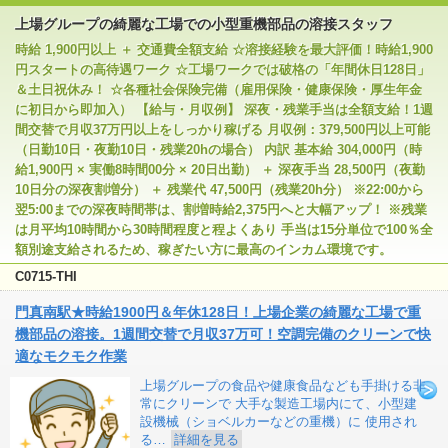
上場グループの綺麗な工場での小型重機部品の溶接スタッフ
時給 1,900円以上 ＋ 交通費全額支給 ☆溶接経験を最大評価！時給1,900
円スタートの高待遇ワーク ☆工場ワークでは破格の「年間休日128日」
＆土日祝休み！ ☆各種社会保険完備（雇用保険・健康保険・厚生年金
に初日から即加入） 【給与・月収例】 深夜・残業手当は全額支給！1週
間交替で月収37万円以上をしっかり稼げる 月収例：379,500円以上可能
（日勤10日・夜勤10日・残業20hの場合） 内訳 基本給 304,000円（時
給1,900円 × 実働8時間00分 × 20日出勤） ＋ 深夜手当 28,500円（夜勤
10日分の深夜割増分） ＋ 残業代 47,500円（残業20h分） ※22:00から
翌5:00までの深夜時間帯は、割増時給2,375円へと大幅アップ！ ※残業
は月平均10時間から30時間程度と程よくあり 手当は15分単位で100％全
額別途支給されるため、稼ぎたい方に最高のインカム環境です。
C0715-THI
門真南駅★時給1900円＆年休128日！上場企業の綺麗な工場で重
機部品の溶接。1週間交替で月収37万可！空調完備のクリーンで快
適なモクモク作業
上場グループの食品や健康食品なども手掛ける非
常にクリーンで 大手な製造工場内にて、小型建
設機械（ショベルカーなどの重機）に 使用され
る…
詳細を見る