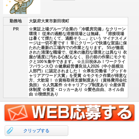
勤務地
大阪府大東市新田境町
PR
☆東証上場グループ企業の「冷暖房完備」なクリーン
環境！ 従来の過酷な溶接現場とは無縁。 「溶接現場
は暑くて煙たくて、過酷そう…」という マイナスイメ
ージは一切不要です！ 常にクリーンで快適な室温に保
たれた最新の工場内での作業となります。 5Sが徹底
された清潔な職場で、従来の激烈な環境とは異なり 衣
服が過度に汚れる心配もなく、目の前の作業にモクモ
クと100％集中できます。 ☆土日祝休み！ワークライ
フバランス◎ ☆健康経営優良法人2026（中小規模法
人部門）に認定されました！ ☆厚生労働省「グッドキ
ャリアアワード大賞」を受賞 ☆モクモク作業が得意な
方、大歓迎！ ☆資格取得支援制度あり（資格費用会社
負担） ☆人気案件 ☆キャリアップ制度あり ☆産休育
休制度 ☆食堂・ロッカーあり ☆髪色自由、ネイル自
由 ☆喫煙所あり
クリップする