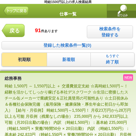
時給1500円以上の求人検索結果
仕事一覧
検索条件を
91
戻る
件あります
登録する
登録した検索条件一覧(0)
もうすぐ
初期順
新着順
終了順
NEW
総務事務
時給 1,500円 ～ 1,550円以上 ＋ 交通費規定支給 ☆高時給1,500円～！
経験を活かしてしっかり稼げる本社デスクワーク ☆生活に密接したス
チール缶メーカーで業績安定＆正社員登用の可能性あり ☆土日祝休み
＆各種社会保険完備 （雇用保険・健康保険・厚生年金に初日から即加
入） 【給与・月収例】 時給1,500円～1,550円！ 月収23万円から28万円
以上も可能 月収例（残業なしの場合） 235,000円 から 242,833円以上
可能（月20日出勤の場合） 内訳 （時給1,500円）：基本給 235,000円
（時給1,500円 × 実働7時間50分 × 20日出勤） 内訳 （時給1,550円）：
基本給 242,833円 （時給1,550円 × 実働7時間50分 × 20日出勤） 月収例