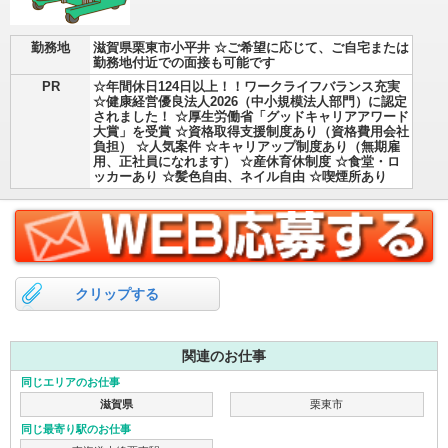
勤務地
滋賀県栗東市小平井 ☆ご希望に応じて、ご自宅または
勤務地付近での面接も可能です
PR
☆年間休日124日以上！！ワークライフバランス充実
☆健康経営優良法人2026（中小規模法人部門）に認定
されました！ ☆厚生労働省「グッドキャリアアワード
大賞」を受賞 ☆資格取得支援制度あり（資格費用会社
負担） ☆人気案件 ☆キャリアップ制度あり（無期雇
用、正社員になれます） ☆産休育休制度 ☆食堂・ロ
ッカーあり ☆髪色自由、ネイル自由 ☆喫煙所あり
クリップする
関連のお仕事
同じエリアのお仕事
滋賀県
栗東市
同じ最寄り駅のお仕事