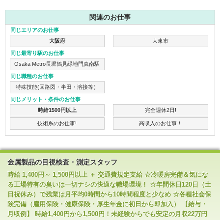
関連のお仕事
同じエリアのお仕事
大阪府
大東市
同じ最寄り駅のお仕事
Osaka Metro長堀鶴見緑地門真南駅
同じ職種のお仕事
特殊技能(回路図・半田・溶接等）
同じメリット・条件のお仕事
時給1500円以上
完全週休2日!
技術系のお仕事!
高収入のお仕事！
金属製品の目視検査・測定スタッフ
時給 1,400円～ 1,500円以上 ＋ 交通費規定支給 ☆冷暖房完備＆気にな
る工場特有の臭いは一切ナシの快適な職場環境！ ☆年間休日120日（土
日祝休み）で残業は月平均0時間から10時間程度と少なめ ☆各種社会保
険完備（雇用保険・健康保険・厚生年金に初日から即加入） 【給与・
月収例】 時給1,400円から1,500円！未経験からでも安定の月収22万円