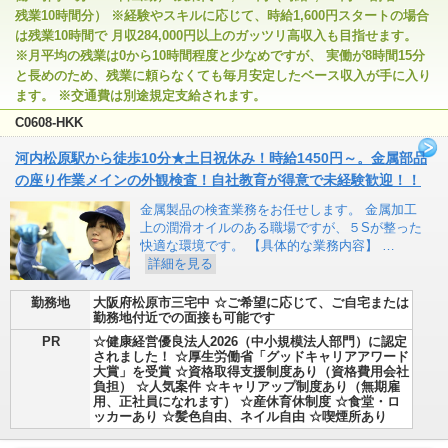
残業10時間分） ※経験やスキルに応じて、時給1,600円スタートの場合
は残業10時間で 月収284,000円以上のガッツリ高収入も目指せます。
※月平均の残業は0から10時間程度と少なめですが、 実働が8時間15分
と長めのため、残業に頼らなくても毎月安定したベース収入が手に入り
ます。 ※交通費は別途規定支給されます。
C0608-HKK
河内松原駅から徒歩10分★土日祝休み！時給1450円～。金属部品
の座り作業メインの外観検査！自社教育が得意で未経験歓迎！！
金属製品の検査業務をお任せします。 金属加工
上の潤滑オイルのある職場ですが、５Sが整った
快適な環境です。 【具体的な業務内容】 …
詳細を見る
勤務地
大阪府松原市三宅中 ☆ご希望に応じて、ご自宅または
勤務地付近での面接も可能です
PR
☆健康経営優良法人2026（中小規模法人部門）に認定
されました！ ☆厚生労働省「グッドキャリアアワード
大賞」を受賞 ☆資格取得支援制度あり（資格費用会社
負担） ☆人気案件 ☆キャリアップ制度あり（無期雇
用、正社員になれます） ☆産休育休制度 ☆食堂・ロ
ッカーあり ☆髪色自由、ネイル自由 ☆喫煙所あり