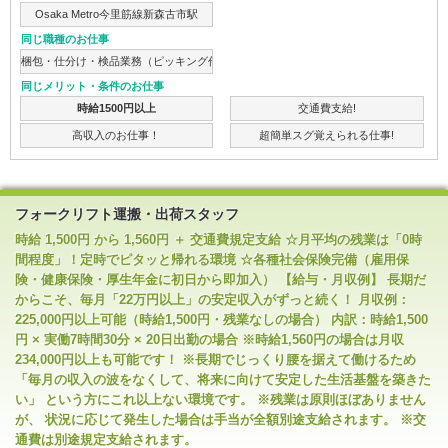
Osaka Metro今里筋線新森古市駅
同じ職種のお仕事
梱包・仕分け・検品業務（ピッキング作業）
同じメリット・条件のお仕事
時給1500円以上
交通費支給!
高収入のお仕事！
超簡単スグ覚えられる仕事!
フォークリフト運搬・出荷スタッフ
時給 1,500円 から 1,560円 ＋ 交通費規定支給 ☆月平均の残業は「0時
間程度」！定時でピタッと帰れる環境 ☆各種社会保険完備（雇用保
険・健康保険・厚生年金に初日から即加入） 【給与・月収例】 長期だ
からこそ、毎月「22万円以上」の安定収入がずっと続く！ 月収例：
225,000円以上可能（時給1,500円・残業なしの場合） 内訳：時給1,500
円 × 実働7時間30分 × 20日出勤の場合 ※時給1,560円の場合は月収
234,000円以上も可能です！ ※長期でじっくり腰を据えて働けるため
「毎月の収入の波をなくして、将来に向けて安定した生活基盤を築きた
い」 という方にこれ以上ない環境です。 ※残業は原則ほぼありません
が、 状況に応じて発生した場合は手当が全額別途支給されます。 ※交
通費は別途規定支給されます。