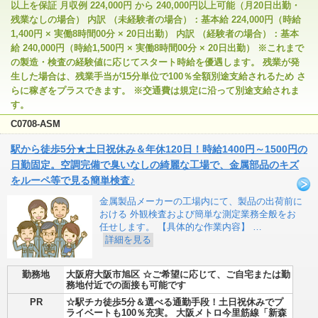
以上を保証 月収例 224,000円 から 240,000円以上可能（月20日出勤・
残業なしの場合） 内訳 （未経験者の場合）：基本給 224,000円（時給
1,400円 × 実働8時間00分 × 20日出勤） 内訳 （経験者の場合）：基本
給 240,000円（時給1,500円 × 実働8時間00分 × 20日出勤） ※これまで
の製造・検査の経験値に応じてスタート時給を優遇します。 残業が発
生した場合は、残業手当が15分単位で100％全額別途支給されるため さ
らに稼ぎをプラスできます。 ※交通費は規定に沿って別途支給されま
す。
C0708-ASM
駅から徒歩5分★土日祝休み＆年休120日！時給1400円～1500円の
日勤固定。空調完備で臭いなしの綺麗な工場で、金属部品のキズ
をルーペ等で見る簡単検査♪
金属製品メーカーの工場内にて、製品の出荷前に
おける 外観検査および簡単な測定業務全般をお
任せします。 【具体的な作業内容】 …
詳細を見る
勤務地
大阪府大阪市旭区 ☆ご希望に応じて、ご自宅または勤
務地付近での面接も可能です
PR
☆駅チカ徒歩5分＆選べる通勤手段！土日祝休みでプ
ライベートも100％充実。 大阪メトロ今里筋線「新森