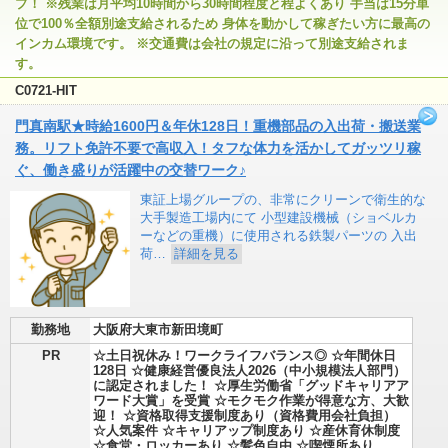
プ！ ※残業は月平均10時間から30時間程度と程よくあり 手当は15分単
位で100％全額別途支給されるため 身体を動かして稼ぎたい方に最高の
インカム環境です。 ※交通費は会社の規定に沿って別途支給されま
す。
C0721-HIT
門真南駅★時給1600円＆年休128日！重機部品の入出荷・搬送業
務。リフト免許不要で高収入！タフな体力を活かしてガッツリ稼
ぐ、働き盛りが活躍中の交替ワーク♪
東証上場グループの、非常にクリーンで衛生的な
大手製造工場内にて 小型建設機械（ショベルカ
ーなどの重機）に使用される鉄製パーツの 入出
荷…
詳細を見る
勤務地
大阪府大東市新田境町
PR
☆土日祝休み！ワークライフバランス◎ ☆年間休日
128日 ☆健康経営優良法人2026（中小規模法人部門）
に認定されました！ ☆厚生労働省「グッドキャリアア
ワード大賞」を受賞 ☆モクモク作業が得意な方、大歓
迎！ ☆資格取得支援制度あり（資格費用会社負担）
☆人気案件 ☆キャリアップ制度あり ☆産休育休制度
☆食堂・ロッカーあり ☆髪色自由 ☆喫煙所あり