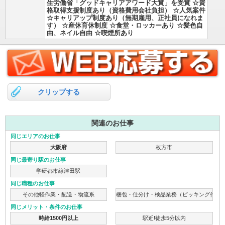
生労働省「グッドキャリアアワード大賞」を受賞 ☆資
格取得支援制度あり（資格費用会社負担） ☆人気案件
☆キャリアップ制度あり（無期雇用、正社員になれま
す） ☆産休育休制度 ☆食堂・ロッカーあり ☆髪色自
由、ネイル自由 ☆喫煙所あり
クリップする
関連のお仕事
同じエリアのお仕事
大阪府
枚方市
同じ最寄り駅のお仕事
学研都市線津田駅
同じ職種のお仕事
その他軽作業・配送・物流系
梱包・仕分け・検品業務（ピッキング作業
同じメリット・条件のお仕事
時給1500円以上
駅近!徒歩5分以内