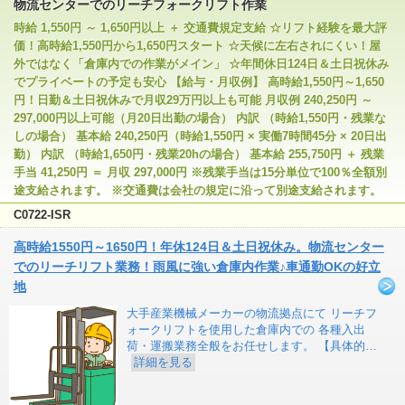
物流センターでのリーチフォークリフト作業
時給 1,550円 ～ 1,650円以上 ＋ 交通費規定支給 ☆リフト経験を最大評
価！高時給1,550円から1,650円スタート ☆天候に左右されにくい！屋
外ではなく「倉庫内での作業がメイン」 ☆年間休日124日＆土日祝休み
でプライベートの予定も安心 【給与・月収例】 高時給1,550円～1,650
円！日勤＆土日祝休みで月収29万円以上も可能 月収例 240,250円 ～
297,000円以上可能（月20日出勤の場合） 内訳 （時給1,550円・残業な
しの場合） 基本給 240,250円（時給1,550円 × 実働7時間45分 × 20日出
勤） 内訳 （時給1,650円・残業20hの場合） 基本給 255,750円 ＋ 残業
手当 41,250円 ＝ 月収 297,000円 ※残業手当は15分単位で100％全額別
途支給されます。 ※交通費は会社の規定に沿って別途支給されます。
C0722-ISR
高時給1550円～1650円！年休124日＆土日祝休み。物流センター
でのリーチリフト業務！雨風に強い倉庫内作業♪車通勤OKの好立
地
大手産業機械メーカーの物流拠点にて リーチフ
ォークリフトを使用した倉庫内での 各種入出
荷・運搬業務全般をお任せします。 【具体的…
詳細を見る