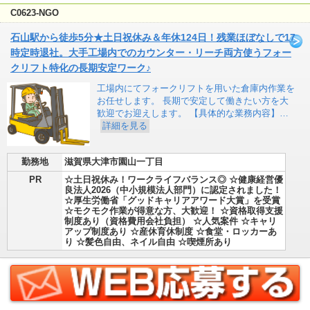
C0623-NGO
石山駅から徒歩5分★土日祝休み＆年休124日！残業ほぼなしで17
時定時退社。大手工場内でのカウンター・リーチ両方使うフォー
クリフト特化の長期安定ワーク♪
工場内にてフォークリフトを用いた倉庫内作業を
お任せします。 長期で安定して働きたい方を大
歓迎でお迎えします。 【具体的な業務内容】…
詳細を見る
勤務地
滋賀県大津市園山一丁目
PR
☆土日祝休み！ワークライフバランス◎ ☆健康経営優
良法人2026（中小規模法人部門）に認定されました！
☆厚生労働省「グッドキャリアアワード大賞」を受賞
☆モクモク作業が得意な方、大歓迎！ ☆資格取得支援
制度あり（資格費用会社負担） ☆人気案件 ☆キャリ
アップ制度あり ☆産休育休制度 ☆食堂・ロッカーあ
り ☆髪色自由、ネイル自由 ☆喫煙所あり