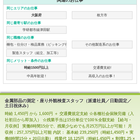
関連のお仕事
同じエリアのお仕事
大阪府
枚方市
同じ最寄り駅のお仕事
学研都市線津田駅
同じ職種のお仕事
梱包・仕分け・検品業務（ピッキング作業）
その他製造系のお仕事
製造スタッフ（組立、加工等）
同じメリット・条件のお仕事
時給1500円以上
交通費支給!
中高年歓迎 !
高収入のお仕事！
金属部品の測定・座り外観検査スタッフ（派遣社員／日勤固定／
土日祝休み）
時給 1,450円 から 1,600円 ＋ 交通費規定支給 ☆各種社会保険完備（入
社初日から即加入） ☆残業手当は15分単位で100％全額支給 【給与・
月収例】 実働8時間15分で、残業少なめでも月25万円以上が可能！ 月
収例：257,375円以上可能 内訳： 基本給 239,250円（時給1,450円 × 実
働8時間15分 × 20日出勤） 残業代 18,125円（時給1,450円 × 割増1.25 ×