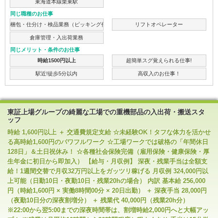
東海道本線栗東駅
同じ職種のお仕事
梱包・仕分け・検品業務（ピッキング作業）
リフトオペレーター
倉庫管理・入出荷業務
同じメリット・条件のお仕事
時給1500円以上
超簡単スグ覚えられる仕事!
駅近!徒歩5分以内
高収入のお仕事！
東証上場グループの綺麗な工場での重機部品の入出荷・搬送スタ
ッフ
時給 1,600円以上 ＋ 交通費規定支給 ☆未経験OK！タフな体力を活かせ
る高時給1,600円のパワフルワーク ☆工場ワークでは破格の「年間休日
128日」＆土日祝休み！ ☆各種社会保険完備（雇用保険・健康保険・厚
生年金に初日から即加入） 【給与・月収例】 深夜・残業手当は全額支
給！1週間交替で月収32万円以上をガッツリ稼げる 月収例 324,000円以
上可能（日勤10日・夜勤10日・残業20hの場合） 内訳 基本給 256,000
円（時給1,600円 × 実働8時間00分 × 20日出勤） ＋ 深夜手当 28,000円
（夜勤10日分の深夜割増分） ＋ 残業代 40,000円（残業20h分）
※22:00から翌5:00までの深夜時間帯は、割増時給2,000円へと大幅アッ