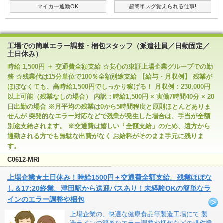
マイカー通勤OK
超簡単スグ覚えられる仕事!
工場での簡単エラー調整・梱包スタッフ（派遣社員／日勤固定／
土日休み）
時給 1,500円 ＋ 交通費全額支給 ☆安心の東証上場企業グループでの勤
務 ☆残業代は15分単位で100％全額別途支給 【給与・月収例】 残業が
ほぼなくても、高時給1,500円でしっかり稼げる！ 月収例：230,000円
以上可能（残業なしの場合） 内訳：時給1,500円 × 実働7時間40分 × 20
日出勤の場合 ※月平均の残業は0から5時間程度と原則ほとんどありま
せんが 突発的なエラー対応などで残業が発生した場合は、手当が全額
別途支給されます。 ※交通費は嬉しい「全額支給」のため、遠方から
通勤される方でも無駄な出費がなく お給料がそのまま手元に残りま
す。
C0612-MRI
上場企業★土日休み！時給1500円＋交通費全額支給。残業ほぼな
し＆17:20終業。津田駅から送迎バスあり！未経験OKの簡単なラ
インのエラー調整や梱包
上場企業の、快適な健康食品等製造工場にて 製