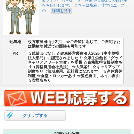
造ラインの簡単なエラー調整や梱包などの軽作業
をお任せします。 こちらは現在、非常にニーズ
の…
詳細を見る
勤務地
枚方市津田山手2丁目 ☆ご希望に応じて、ご自宅また
は勤務地付近での面接も可能です
PR
☆残業ほぼなし ☆健康経営優良法人2026（中小規模
法人部門）に認定されました！ ☆厚生労働省「グッド
キャリアアワード大賞」を受賞 ☆資格取得支援制度あ
り（資格費用会社負担） ☆人気案件 ☆キャリアップ
制度あり（無期雇用、正社員になれます） ☆産休育休
制度 ☆食堂・ロッカーあり ☆髪色自由、ネイル自由
☆喫煙所あり
クリップする