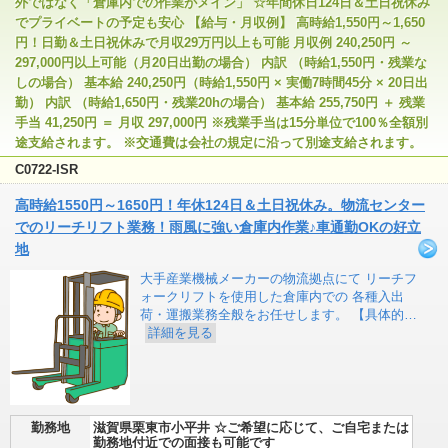
外ではなく「倉庫内での作業がメイン」 ☆年間休日124日＆土日祝休み
でプライベートの予定も安心 【給与・月収例】 高時給1,550円～1,650
円！日勤＆土日祝休みで月収29万円以上も可能 月収例 240,250円 ～
297,000円以上可能（月20日出勤の場合） 内訳 （時給1,550円・残業な
しの場合） 基本給 240,250円（時給1,550円 × 実働7時間45分 × 20日出
勤） 内訳 （時給1,650円・残業20hの場合） 基本給 255,750円 ＋ 残業
手当 41,250円 ＝ 月収 297,000円 ※残業手当は15分単位で100％全額別
途支給されます。 ※交通費は会社の規定に沿って別途支給されます。
C0722-ISR
高時給1550円～1650円！年休124日＆土日祝休み。物流センター
でのリーチリフト業務！雨風に強い倉庫内作業♪車通勤OKの好立
地
大手産業機械メーカーの物流拠点にて リーチフ
ォークリフトを使用した倉庫内での 各種入出
荷・運搬業務全般をお任せします。 【具体的…
詳細を見る
勤務地
滋賀県栗東市小平井 ☆ご希望に応じて、ご自宅または
勤務地付近での面接も可能です