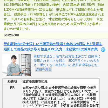
193,750円以上可能（月20日出勤の場合） 内訳 基本給 193,750円（時給
1,250円×実働7時間45分×20日出勤） ※状況に応じて残業が発生した場
合は、 残業手当（25％割増し）が15分単位で100％全額別途支給されま
す。 ※月々のお給料とは別に、寸志程度の賞与もしっかり支給！ ※交
通費は月上限25,000円まで規定支給されるため 実質の手残りが非常に
多いのが魅力です。
S0729-OIR
守山駅徒歩8分★涼しい空調完備の現場！年休124日以上！現場を
巡回して部品の抜き取り検査＆PC入力！未経験OKの簡単作業
綺麗で快適な工場内の品質管理課にて 自動車に
使用される小さな部品 （500円玉くらいの大き
さ・重たくない軽部品）の 品質管理業務をお…
詳細を見る
勤務地
滋賀県栗東市出庭
PR
☆駅から近い職場 ☆冷暖房完備の綺麗な職場 ☆無料
ドリンクあり。食堂のご飯はとても美味しいです。 ☆
退職金制度あり ☆健康経営優良法人2026（中小規模
法人部門）に認定されました！ ☆法人2026（中小規
模法人部門）に認定されました！ ☆厚生労働省「グッ
ドキャリアアワード大賞」を受賞 ☆資格取得支援制度