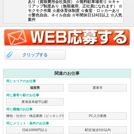
あり（資格費用会社負担） ☆無料駐車場有り ☆キャ
リアップ制度あり（無期雇用、正社員になれます） ☆
モクモク作業 ☆産休育休制度 ☆食堂・ロッカーあり
☆髪色自由、ネイル自由 ☆年間休日124日以上 ☆人気
案件
クリップする
関連のお仕事
同じエリアのお仕事
滋賀県
栗東市
同じ最寄り駅のお仕事
東海道本線守山駅
同じ職種のお仕事
梱包・仕分け・検品業務（ピッキング作業）
PC入力業務
同じメリット・条件のお仕事
日給10000円以上
駅近!徒歩5分以内