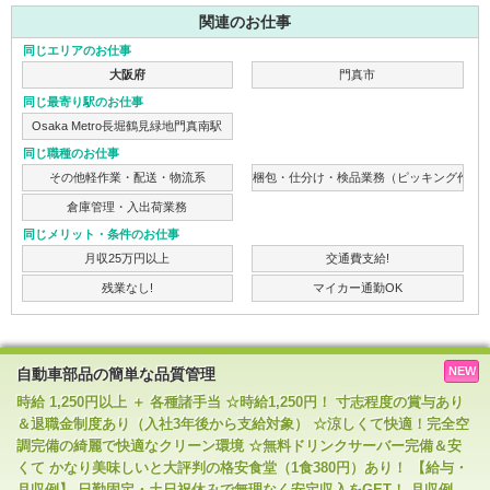
関連のお仕事
同じエリアのお仕事
大阪府
門真市
同じ最寄り駅のお仕事
Osaka Metro長堀鶴見緑地門真南駅
同じ職種のお仕事
その他軽作業・配送・物流系
梱包・仕分け・検品業務（ピッキング作業
倉庫管理・入出荷業務
同じメリット・条件のお仕事
月収25万円以上
交通費支給!
残業なし!
マイカー通勤OK
NEW
自動車部品の簡単な品質管理
時給 1,250円以上 ＋ 各種諸手当 ☆時給1,250円！ 寸志程度の賞与あり
＆退職金制度あり（入社3年後から支給対象） ☆涼しくて快適！完全空
調完備の綺麗で快適なクリーン環境 ☆無料ドリンクサーバー完備＆安
くて かなり美味しいと大評判の格安食堂（1食380円）あり！ 【給与・
月収例】 日勤固定・土日祝休みで無理なく安定収入をGET！ 月収例