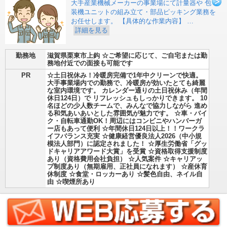
大手産業機械メーカーの事業場にて計量器や 包
装機ユニットの組み立て・部品ピッキング業務を
お任せします。 【具体的な作業内容】 …
詳細を見る
勤務地
滋賀県栗東市上鈎 ☆ご希望に応じて、ご自宅または勤
務地付近での面接も可能です
PR
☆土日祝休み！冷暖房完備で1年中クリーンで快適。
大手事業場内での勤務で、冷暖房が効いたとても綺麗
な室内環境です。 カレンダー通りの土日祝休み（年間
休日124日）で リフレッシュもしっかりできます。 10
名ほどの少人数チームで、みんなで協力しながら 進め
る和気あいあいとした雰囲気が魅力です。 ☆車・バイ
ク・自転車通勤OK！周辺にはコンビニやハンバーガ
ー店もあって便利 ☆年間休日124日以上！！ワークラ
イフバランス充実 ☆健康経営優良法人2026（中小規
模法人部門）に認定されました！ ☆厚生労働省「グッ
ドキャリアアワード大賞」を受賞 ☆資格取得支援制度
あり（資格費用会社負担） ☆人気案件 ☆キャリアッ
プ制度あり（無期雇用、正社員になれます） ☆産休育
休制度 ☆食堂・ロッカーあり ☆髪色自由、ネイル自
由 ☆喫煙所あり