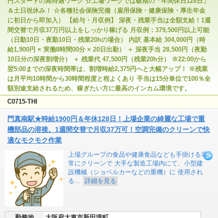
円スタートの高待遇ワーク ☆工場ワークでは破格の「年間休日128日」
＆土日祝休み！ ☆各種社会保険完備（雇用保険・健康保険・厚生年金
に初日から即加入） 【給与・月収例】 深夜・残業手当は全額支給！1週
間交替で月収37万円以上をしっかり稼げる 月収例：379,500円以上可能
（日勤10日・夜勤10日・残業20hの場合） 内訳 基本給 304,000円（時
給1,900円 × 実働8時間00分 × 20日出勤） ＋ 深夜手当 28,500円（夜勤
10日分の深夜割増分） ＋ 残業代 47,500円（残業20h分） ※22:00から
翌5:00までの深夜時間帯は、割増時給2,375円へと大幅アップ！ ※残業
は月平均10時間から30時間程度と程よくあり 手当は15分単位で100％全
額別途支給されるため、稼ぎたい方に最高のインカム環境です。
C0715-THI
門真南駅★時給1900円＆年休128日！上場企業の綺麗な工場で重
機部品の溶接。1週間交替で月収37万可！空調完備のクリーンで快
適なモクモク作業
上場グループの食品や健康食品なども手掛ける非
常にクリーンで 大手な製造工場内にて、小型建
設機械（ショベルカーなどの重機）に 使用され
る…
詳細を見る
勤務地
大阪府大東市新田境町