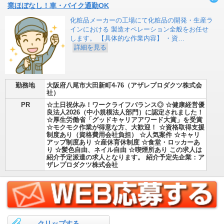
業ほぼなし！車・バイク通勤OK
化粧品メーカーの工場にて化粧品の開発・生産ラ
インにおける 製造オペレーション全般をお任せ
します。 【具体的な作業内容】 ・資…
詳細を見る
勤務地
大阪府八尾市大田新町4-76（アザレプロダクツ株式会
社）
PR
☆土日祝休み！ワークライフバランス◎ ☆健康経営優
良法人2026（中小規模法人部門）に認定されました！
☆厚生労働省「グッドキャリアアワード大賞」を受賞
☆モクモク作業が得意な方、大歓迎！ ☆資格取得支援
制度あり（資格費用会社負担） ☆人気案件 ☆キャリ
アップ制度あり ☆産休育休制度 ☆食堂・ロッカーあ
り ☆髪色自由、ネイル自由 ☆喫煙所あり この求人は
紹介予定派遣の求人となります。 紹介予定先企業：ア
ザレプロダクツ株式会社
クリップする