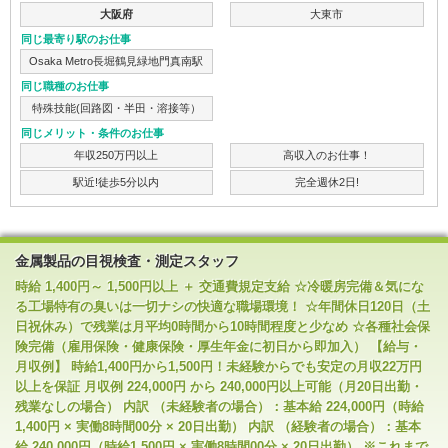
大阪府
大東市
同じ最寄り駅のお仕事
Osaka Metro長堀鶴見緑地門真南駅
同じ職種のお仕事
特殊技能(回路図・半田・溶接等）
同じメリット・条件のお仕事
年収250万円以上
高収入のお仕事！
駅近!徒歩5分以内
完全週休2日!
金属製品の目視検査・測定スタッフ
時給 1,400円～ 1,500円以上 ＋ 交通費規定支給 ☆冷暖房完備＆気にな
る工場特有の臭いは一切ナシの快適な職場環境！ ☆年間休日120日（土
日祝休み）で残業は月平均0時間から10時間程度と少なめ ☆各種社会保
険完備（雇用保険・健康保険・厚生年金に初日から即加入） 【給与・
月収例】 時給1,400円から1,500円！未経験からでも安定の月収22万円
以上を保証 月収例 224,000円 から 240,000円以上可能（月20日出勤・
残業なしの場合） 内訳 （未経験者の場合）：基本給 224,000円（時給
1,400円 × 実働8時間00分 × 20日出勤） 内訳 （経験者の場合）：基本
給 240,000円（時給1,500円 × 実働8時間00分 × 20日出勤） ※これまで