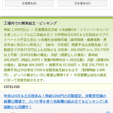
交通費支給!
完全週休2日!
工場内での簡単組立・ピッキング
時給 1,350円以上 ＋ 交通費規定支給 ☆未経験OK！ドライバーやスパナ
を使ったシンプルな工具組み立て ☆年間休日124日＆土日祝休みでプラ
イベートの予定も安心 ☆各種社会保険完備（雇用保険・健康保険・厚
生年金に初日から即加入） 【給与・月収例】 残業手当は全額支給！日
勤固定で月収27万円以上を目指せる 月収例：209,250円 から 276,770円
以上可能（月20日出勤の場合） 内訳（残業なしの場合） 基本給
209,250円（時給1,350円 × 実働7時間45分 × 20日出勤） 内訳（残業40h
の場合） 基本給 209,250円 ＋ 残業手当 67,520円 ＝ 月収 276,770円 ※
残業手当は15分単位で100％全額別途支給されます （割増時給 1,688
円）。がっつり稼ぎたい方に最適な環境です！ ※交通費は会社の規定
に沿って別途支給されます。
C0721-ISD
年休124日＆土日祝休み！時給1350円の日勤固定。冷暖房完備の
綺麗な職場で、スパナ等を使う包装機の組み立て＆ピッキング♪未
経験から活躍中！