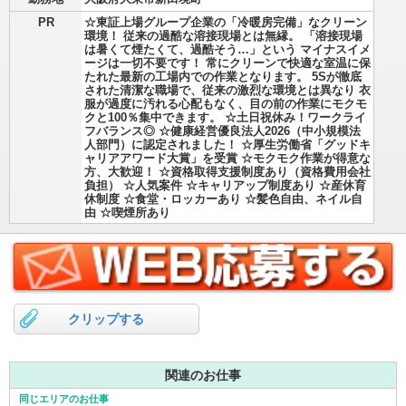
PR
☆東証上場グループ企業の「冷暖房完備」なクリーン
環境！ 従来の過酷な溶接現場とは無縁。 「溶接現場
は暑くて煙たくて、過酷そう…」という マイナスイメ
ージは一切不要です！ 常にクリーンで快適な室温に保
たれた最新の工場内での作業となります。 5Sが徹底
された清潔な職場で、従来の激烈な環境とは異なり 衣
服が過度に汚れる心配もなく、目の前の作業にモクモ
クと100％集中できます。 ☆土日祝休み！ワークライ
フバランス◎ ☆健康経営優良法人2026（中小規模法
人部門）に認定されました！ ☆厚生労働省「グッドキ
ャリアアワード大賞」を受賞 ☆モクモク作業が得意な
方、大歓迎！ ☆資格取得支援制度あり（資格費用会社
負担） ☆人気案件 ☆キャリアップ制度あり ☆産休育
休制度 ☆食堂・ロッカーあり ☆髪色自由、ネイル自
由 ☆喫煙所あり
クリップする
関連のお仕事
同じエリアのお仕事