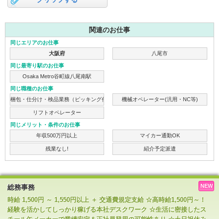
関連のお仕事
同じエリアのお仕事
大阪府
八尾市
同じ最寄り駅のお仕事
Osaka Metro谷町線八尾南駅
同じ職種のお仕事
梱包・仕分け・検品業務（ピッキング作業）
機械オペレーター(汎用・NC等)
リフトオペレーター
同じメリット・条件のお仕事
年収500万円以上
マイカー通勤OK
残業なし!
紹介予定派遣
NEW
総務事務
時給 1,500円 ～ 1,550円以上 ＋ 交通費規定支給 ☆高時給1,500円～！
経験を活かしてしっかり稼げる本社デスクワーク ☆生活に密接したス