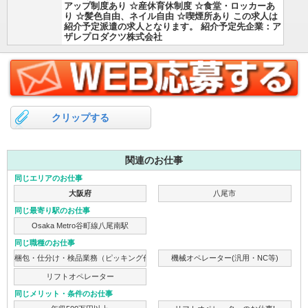
アップ制度あり ☆産休育休制度 ☆食堂・ロッカーあ
り ☆髪色自由、ネイル自由 ☆喫煙所あり この求人は
紹介予定派遣の求人となります。 紹介予定先企業：ア
ザレプロダクツ株式会社
クリップする
関連のお仕事
同じエリアのお仕事
大阪府
八尾市
同じ最寄り駅のお仕事
Osaka Metro谷町線八尾南駅
同じ職種のお仕事
梱包・仕分け・検品業務（ピッキング作業）
機械オペレーター(汎用・NC等)
リフトオペレーター
同じメリット・条件のお仕事