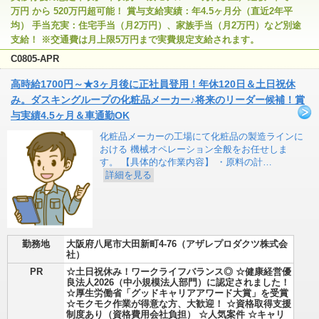
万円 から 520万円超可能！ 賞与支給実績：年4.5ヶ月分（直近2年平
均） 手当充実：住宅手当（月2万円）、家族手当（月2万円）など別途
支給！ ※交通費は月上限5万円まで実費規定支給されます。
C0805-APR
高時給1700円～★3ヶ月後に正社員登用！年休120日＆土日祝休
み。ダスキングループの化粧品メーカー♪将来のリーダー候補！賞
与実績4.5ヶ月＆車通勤OK
化粧品メーカーの工場にて化粧品の製造ラインに
おける 機械オペレーション全般をお任せしま
す。 【具体的な作業内容】 ・原料の計…
詳細を見る
勤務地
大阪府八尾市大田新町4-76（アザレプロダクツ株式会
社）
PR
☆土日祝休み！ワークライフバランス◎ ☆健康経営優
良法人2026（中小規模法人部門）に認定されました！
☆厚生労働省「グッドキャリアアワード大賞」を受賞
☆モクモク作業が得意な方、大歓迎！ ☆資格取得支援
制度あり（資格費用会社負担） ☆人気案件 ☆キャリ