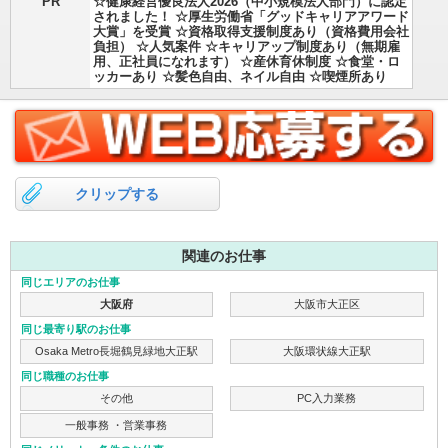
PR
☆健康経営優良法人2026（中小規模法人部門）に認定
されました！ ☆厚生労働省「グッドキャリアアワード
大賞」を受賞 ☆資格取得支援制度あり（資格費用会社
負担） ☆人気案件 ☆キャリアップ制度あり（無期雇
用、正社員になれます） ☆産休育休制度 ☆食堂・ロ
ッカーあり ☆髪色自由、ネイル自由 ☆喫煙所あり
クリップする
関連のお仕事
同じエリアのお仕事
大阪府
大阪市大正区
同じ最寄り駅のお仕事
Osaka Metro長堀鶴見緑地大正駅
大阪環状線大正駅
同じ職種のお仕事
その他
PC入力業務
一般事務 ・営業事務