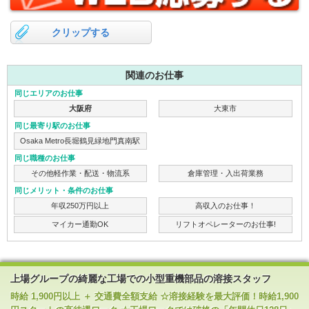
クリップする
関連のお仕事
同じエリアのお仕事
大阪府
大東市
同じ最寄り駅のお仕事
Osaka Metro長堀鶴見緑地門真南駅
同じ職種のお仕事
その他軽作業・配送・物流系
倉庫管理・入出荷業務
同じメリット・条件のお仕事
年収250万円以上
高収入のお仕事！
マイカー通勤OK
リフトオペレーターのお仕事!
上場グループの綺麗な工場での小型重機部品の溶接スタッフ
時給 1,900円以上 ＋ 交通費全額支給 ☆溶接経験を最大評価！時給1,900