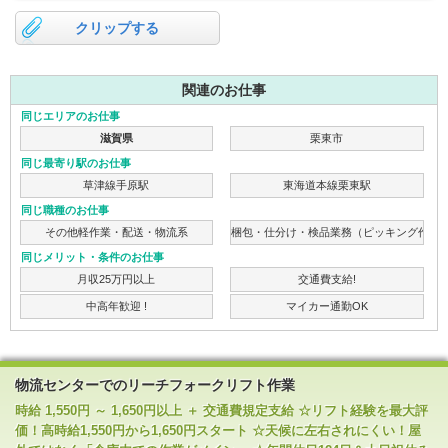
クリップする
関連のお仕事
同じエリアのお仕事
滋賀県
栗東市
同じ最寄り駅のお仕事
草津線手原駅
東海道本線栗東駅
同じ職種のお仕事
その他軽作業・配送・物流系
梱包・仕分け・検品業務（ピッキング作業
同じメリット・条件のお仕事
月収25万円以上
交通費支給!
中高年歓迎 !
マイカー通勤OK
物流センターでのリーチフォークリフト作業
時給 1,550円 ～ 1,650円以上 ＋ 交通費規定支給 ☆リフト経験を最大評
価！高時給1,550円から1,650円スタート ☆天候に左右されにくい！屋