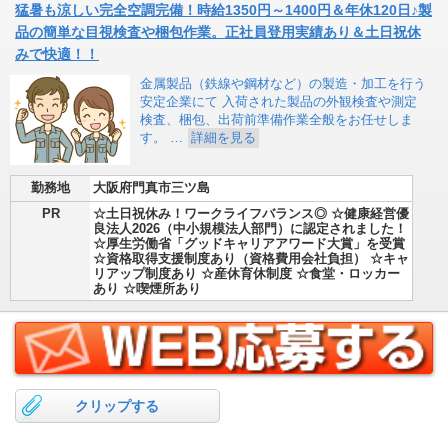
猛暑も涼しい完全空調完備！時給1350円～1400円＆年休120日♪製
品の簡単な目視検査や梱包作業。正社員登用実績あり＆土日祝休
みで快適！！
金属製品（鉄線や鋼材など）の製造・加工を行う
安定企業にて 入荷された製品の外観検査や測定
検査、梱包、出荷前準備作業全般をお任せしま
す。 …
詳細を見る
勤務地
大阪府門真市三ツ島
PR
☆土日祝休み！ワークライフバランス◎ ☆健康経営優
良法人2026（中小規模法人部門）に認定されました！
☆厚生労働省「グッドキャリアアワード大賞」を受賞
☆資格取得支援制度あり（資格費用会社負担） ☆キャ
リアップ制度あり ☆産休育休制度 ☆食堂・ロッカー
あり ☆喫煙所あり
クリップする