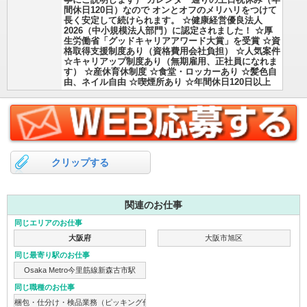
寧にご説明します） カレンダー通りの土日祝休み（年
間休日120日）なので オンとオフのメリハリをつけて
長く安定して続けられます。 ☆健康経営優良法人
2026（中小規模法人部門）に認定されました！ ☆厚
生労働省「グッドキャリアアワード大賞」を受賞 ☆資
格取得支援制度あり（資格費用会社負担） ☆人気案件
☆キャリアップ制度あり（無期雇用、正社員になれま
す） ☆産休育休制度 ☆食堂・ロッカーあり ☆髪色自
由、ネイル自由 ☆喫煙所あり ☆年間休日120日以上
クリップする
関連のお仕事
同じエリアのお仕事
大阪府
大阪市旭区
同じ最寄り駅のお仕事
Osaka Metro今里筋線新森古市駅
同じ職種のお仕事
梱包・仕分け・検品業務（ピッキング作業）