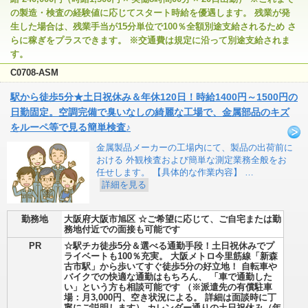
の製造・検査の経験値に応じてスタート時給を優遇します。 残業が発
生した場合は、残業手当が15分単位で100％全額別途支給されるため さ
らに稼ぎをプラスできます。 ※交通費は規定に沿って別途支給されま
す。
C0708-ASM
駅から徒歩5分★土日祝休み＆年休120日！時給1400円～1500円の
日勤固定。空調完備で臭いなしの綺麗な工場で、金属部品のキズ
をルーペ等で見る簡単検査♪
金属製品メーカーの工場内にて、製品の出荷前に
おける 外観検査および簡単な測定業務全般をお
任せします。 【具体的な作業内容】 …
詳細を見る
勤務地
大阪府大阪市旭区 ☆ご希望に応じて、ご自宅または勤
務地付近での面接も可能です
PR
☆駅チカ徒歩5分＆選べる通勤手段！土日祝休みでプ
ライベートも100％充実。 大阪メトロ今里筋線「新森
古市駅」から歩いてすぐ徒歩5分の好立地！ 自転車や
バイクでの快適な通勤はもちろん、 「車で通勤した
い」という方も相談可能です （※派遣先の有償駐車
場：月3,000円、空き状況による。 詳細は面談時に丁