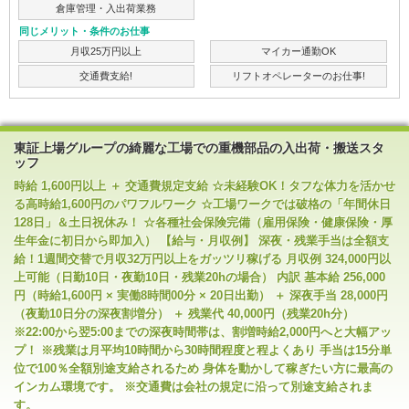
倉庫管理・入出荷業務
同じメリット・条件のお仕事
月収25万円以上
マイカー通勤OK
交通費支給!
リフトオペレーターのお仕事!
東証上場グループの綺麗な工場での重機部品の入出荷・搬送スタ
ッフ
時給 1,600円以上 ＋ 交通費規定支給 ☆未経験OK！タフな体力を活かせ
る高時給1,600円のパワフルワーク ☆工場ワークでは破格の「年間休日
128日」＆土日祝休み！ ☆各種社会保険完備（雇用保険・健康保険・厚
生年金に初日から即加入） 【給与・月収例】 深夜・残業手当は全額支
給！1週間交替で月収32万円以上をガッツリ稼げる 月収例 324,000円以
上可能（日勤10日・夜勤10日・残業20hの場合） 内訳 基本給 256,000
円（時給1,600円 × 実働8時間00分 × 20日出勤） ＋ 深夜手当 28,000円
（夜勤10日分の深夜割増分） ＋ 残業代 40,000円（残業20h分）
※22:00から翌5:00までの深夜時間帯は、割増時給2,000円へと大幅アッ
プ！ ※残業は月平均10時間から30時間程度と程よくあり 手当は15分単
位で100％全額別途支給されるため 身体を動かして稼ぎたい方に最高の
インカム環境です。 ※交通費は会社の規定に沿って別途支給されま
す。