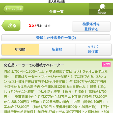
求人検索結果
仕事一覧
検索条件を
257
戻る
件あります
登録する
登録した検索条件一覧(0)
もうすぐ
初期順
新着順
終了順
NEW
化粧品メーカーでの機械オペレーター
時給 1,700円～1,800円以上 ＋ 交通費規定支給 ☆入社3ヶ月目途で正社
員へ！ 将来はリーダー・マネージャー候補として活躍できるポジショ
ン ☆正社員移行後は賞与年4.5ヶ月分実績！ 年収390万から520万円超
を目指せる抜群の高待遇 ☆年間休日120日＆土日祝休み！ 残業ほぼな
し（月0から10h程度）で私生活も充実 【給与・月収例】 高時給1,700
円～！ 派遣期間中から月収27万から28万円以上可能 月収例 272,000円
から 288,000円以上可能（月20日出勤の場合） 内訳 （時給1,700円）：
基本給 272,000円 （時給1,700円 × 実働8時間00分 × 20日出勤） 【正社
員移行後の想定年収】 年収例 27歳モデル 390万円以上／経験3年で 500