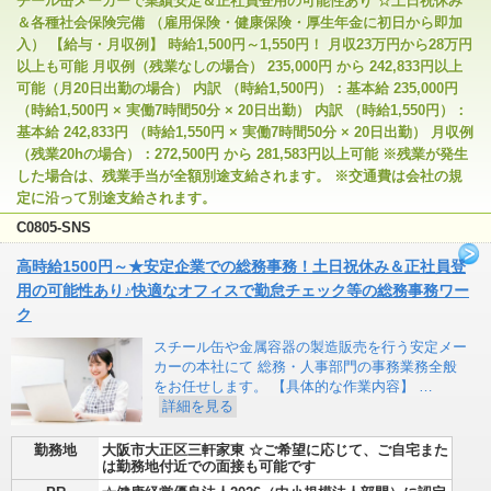
チール缶メーカーで業績安定＆正社員登用の可能性あり ☆土日祝休み
＆各種社会保険完備 （雇用保険・健康保険・厚生年金に初日から即加
入） 【給与・月収例】 時給1,500円～1,550円！ 月収23万円から28万円
以上も可能 月収例（残業なしの場合） 235,000円 から 242,833円以上
可能（月20日出勤の場合） 内訳 （時給1,500円）：基本給 235,000円
（時給1,500円 × 実働7時間50分 × 20日出勤） 内訳 （時給1,550円）：
基本給 242,833円 （時給1,550円 × 実働7時間50分 × 20日出勤） 月収例
（残業20hの場合）：272,500円 から 281,583円以上可能 ※残業が発生
した場合は、残業手当が全額別途支給されます。 ※交通費は会社の規
定に沿って別途支給されます。
C0805-SNS
高時給1500円～★安定企業での総務事務！土日祝休み＆正社員登
用の可能性あり♪快適なオフィスで勤怠チェック等の総務事務ワー
ク
スチール缶や金属容器の製造販売を行う安定メー
カーの本社にて 総務・人事部門の事務業務全般
をお任せします。 【具体的な作業内容】 …
詳細を見る
勤務地
大阪市大正区三軒家東 ☆ご希望に応じて、ご自宅また
は勤務地付近での面接も可能です