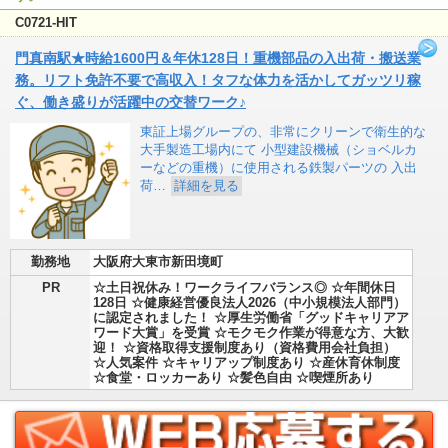
C0721-HIT
門真南駅★時給1600円＆年休128日！重機部品の入出荷・搬送業
務。リフト免許不要で高収入！タフな体力を活かしてガッツリ稼
ぐ、働き盛りが活躍中の交替ワーク♪
東証上場グループの、非常にクリーンで衛生的な
大手製造工場内にて 小型建設機械（ショベルカ
ーなどの重機）に使用される鉄製パーツの 入出
荷…
詳細を見る
勤務地
大阪府大東市新田境町
PR
☆土日祝休み！ワークライフバランス◎ ☆年間休日
128日 ☆健康経営優良法人2026（中小規模法人部門）
に認定されました！ ☆厚生労働省「グッドキャリアア
ワード大賞」を受賞 ☆モクモク作業が得意な方、大歓
迎！ ☆資格取得支援制度あり（資格費用会社負担）
☆人気案件 ☆キャリアップ制度あり ☆産休育休制度
☆食堂・ロッカーあり ☆髪色自由 ☆喫煙所あり