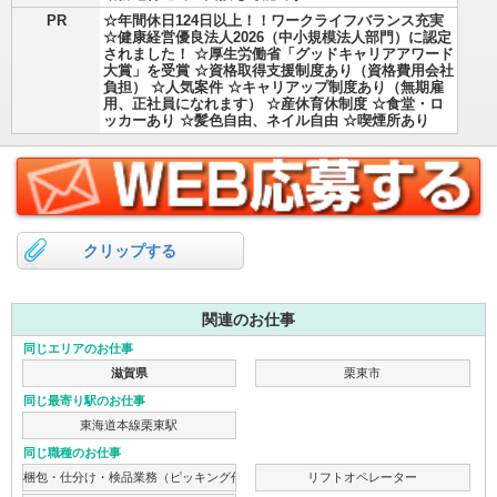
PR
☆年間休日124日以上！！ワークライフバランス充実
☆健康経営優良法人2026（中小規模法人部門）に認定
されました！ ☆厚生労働省「グッドキャリアアワード
大賞」を受賞 ☆資格取得支援制度あり（資格費用会社
負担） ☆人気案件 ☆キャリアップ制度あり（無期雇
用、正社員になれます） ☆産休育休制度 ☆食堂・ロ
ッカーあり ☆髪色自由、ネイル自由 ☆喫煙所あり
クリップする
関連のお仕事
同じエリアのお仕事
滋賀県
栗東市
同じ最寄り駅のお仕事
東海道本線栗東駅
同じ職種のお仕事
梱包・仕分け・検品業務（ピッキング作業）
リフトオペレーター