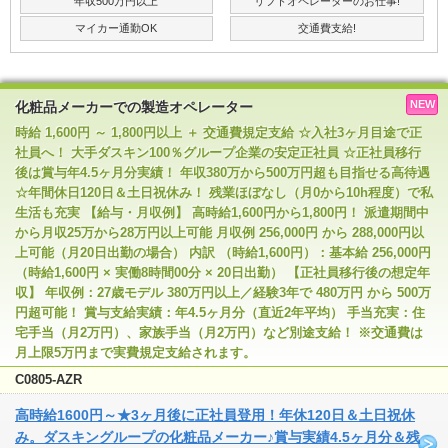
年収500万円以上
リフトオペレーターのお仕事!
マイカー通勤OK
交通費支給!
NEW
化粧品メーカーでの製造オペレーター
時給 1,600円 ～ 1,800円以上 ＋ 交通費規定支給 ☆入社3ヶ月目途で正
社員へ！ 大手ダスキン100％グループ企業の安定正社員 ☆正社員移行
後は賞与年4.5ヶ月分実績！ 年収380万から500万円超も目指せる高待遇
☆年間休日120日＆土日祝休み！ 残業ほぼなし（月0から10h程度）で私
生活も充実 【給与・月収例】 高時給1,600円から1,800円！ 派遣期間中
から月収25万から28万円以上可能 月収例 256,000円 から 288,000円以
上可能（月20日出勤の場合） 内訳 （時給1,600円）：基本給 256,000円
（時給1,600円 × 実働8時間00分 × 20日出勤） 【正社員移行後の想定年
収】 年収例：27歳モデル 380万円以上／経験3年で 480万円 から 500万
円超可能！ 賞与支給実績：年4.5ヶ月分（直近2年平均） 手当充実：住
宅手当（月2万円）、家族手当（月2万円）など別途支給！ ※交通費は
月上限5万円まで実費規定支給されます。
C0805-AZR
高時給1600円～★3ヶ月後に正社員登用！年休120日＆土日祝休
み。ダスキングループの化粧品メーカー♪賞与実績4.5ヶ月分＆残