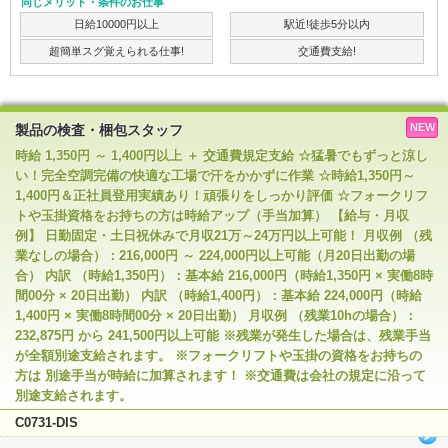
同じメリット・条件のお仕事
日給10000円以上
駅近!徒歩5分以内
超簡単スグ覚えられる仕事!
交通費支給!
NEW
製品の検査・梱包スタッフ
時給 1,350円 ～ 1,400円以上 ＋ 交通費規定支給 ☆猛暑でもずっと涼し
い！完全空調完備の快適な工場で汗をかかずに作業 ☆時給1,350円～
1,400円＆正社員登用実績あり！頑張りをしっかり評価 ☆フォークリフ
トや玉掛資格をお持ちの方は時給アップ（手当加算） 【給与・月収
例】 日勤固定・土日祝休みで月収21万～24万円以上可能！ 月収例 （残
業なしの場合）：216,000円 ～ 224,000円以上可能（月20日出勤の場
合） 内訳 （時給1,350円）：基本給 216,000円（時給1,350円 × 実働8時
間00分 × 20日出勤） 内訳 （時給1,400円）：基本給 224,000円（時給
1,400円 × 実働8時間00分 × 20日出勤） 月収例 （残業10hの場合）：
232,875円 から 241,500円以上可能 ※残業が発生した場合は、残業手当
が全額別途支給されます。 ※フォークリフトや玉掛の資格をお持ちの
方は 別途手当が時給に加算されます！ ※交通費は会社の規定に沿って
別途支給されます。
C0731-DIS