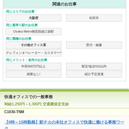
関連のお仕事
同じエリアのお仕事
大阪府
吹田市
同じ最寄り駅のお仕事
Osaka Metro御堂筋線江坂駅
同じ職種のお仕事
その他オフィス系
受付・秘書
テレフォンオペレーター・カスタマーサポート
同じメリット・条件のお仕事
年収500万円以上
駅近!徒歩5分以内
残業なし!
紹介予定派遣
快適オフィスでの一般事務
時給1,250円～1,300円 交通費規定支給
C1030-TNM
【9時～15時勤務】駅チカの本社オフィスで快適に働ける事務ワー
ク