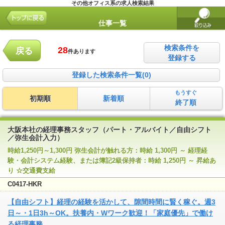
その他オフィス系の求人検索結果
仕事一覧
検索条件を
28
戻る
件あります
登録する
登録した検索条件一覧(0)
もうすぐ
初期順
新着順
終了順
大阪本社の経理事務スタッフ（パート・アルバイト／自由シフト
／弥生会計入力）
時給1,250円～1,300円 弥生会計が触れる方：時給 1,300円 ～ 経理経
験・会計システム経験、または簿記2級保持者：時給 1,250円 ～ 昇給あ
り ☆交通費支給
C0417-HKR
【自由シフト】経理の経験を活かして、隙間時間に賢く稼ぐ。週3
日～・1日3h～OK。扶養内・Wワーク歓迎！「家庭優先」で働け
る経理事務。