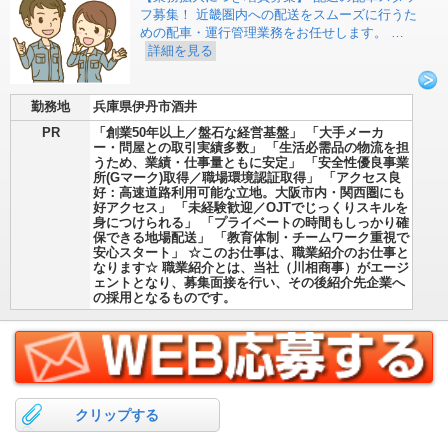
フ募集！ 近畿圏内への配送をスムーズに行うた
めの配車・運行管理業務をお任せします。 …
詳細を見る
勤務地
兵庫県伊丹市酒井
PR
「創業50年以上／盤石な経営基盤」 「大手メーカ
ー・問屋との取引実績多数」 「生活必需品の物流を担
うため、業績・仕事量ともに安定」 「安全性優良事業
所(Gマーク)取得／職場環境認証取得」 「アクセス良
好：高速道路利用可能な立地。大阪市内・関西圏にも
好アクセス」 「未経験歓迎／OJTでじっくりスキルを
身につけられる」 「プライベートの時間もしっかり確
保できる地場配送」 「教育体制・チームワーク重視で
安心スタート」 ☆このお仕事は、職業紹介のお仕事と
なります☆ 職業紹介とは、当社（川相商事）がエージ
ェントとなり、募集面接を行い、その後紹介先企業へ
の採用となるものです。
クリップする