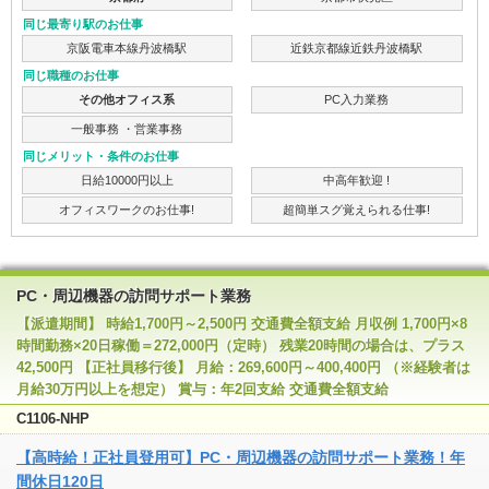
同じ最寄り駅のお仕事
京阪電車本線丹波橋駅
近鉄京都線近鉄丹波橋駅
同じ職種のお仕事
その他オフィス系
PC入力業務
一般事務 ・営業事務
同じメリット・条件のお仕事
日給10000円以上
中高年歓迎 !
オフィスワークのお仕事!
超簡単スグ覚えられる仕事!
PC・周辺機器の訪問サポート業務
【派遣期間】 時給1,700円～2,500円 交通費全額支給 月収例 1,700円×8
時間勤務×20日稼働＝272,000円（定時） 残業20時間の場合は、プラス
42,500円 【正社員移行後】 月給：269,600円～400,400円 （※経験者は
月給30万円以上を想定） 賞与：年2回支給 交通費全額支給
C1106-NHP
【高時給！正社員登用可】PC・周辺機器の訪問サポート業務！年
間休日120日