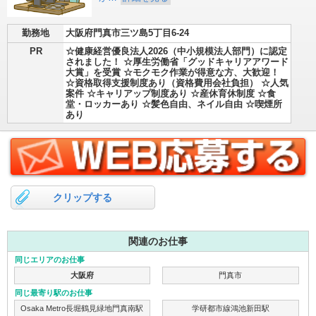
勤務地
大阪府門真市三ツ島5丁目6-24
PR
☆健康経営優良法人2026（中小規模法人部門）に認定
されました！ ☆厚生労働省「グッドキャリアアワード
大賞」を受賞 ☆モクモク作業が得意な方、大歓迎！
☆資格取得支援制度あり（資格費用会社負担） ☆人気
案件 ☆キャリアップ制度あり ☆産休育休制度 ☆食
堂・ロッカーあり ☆髪色自由、ネイル自由 ☆喫煙所
あり
クリップする
関連のお仕事
同じエリアのお仕事
大阪府
門真市
同じ最寄り駅のお仕事
Osaka Metro長堀鶴見緑地門真南駅
学研都市線鴻池新田駅