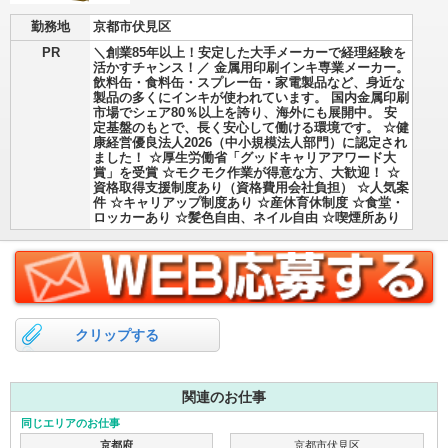
勤務地
京都市伏見区
PR
＼創業85年以上！安定した大手メーカーで経理経験を
活かすチャンス！／ 金属用印刷インキ専業メーカー。
飲料缶・食料缶・スプレー缶・家電製品など、身近な
製品の多くにインキが使われています。 国内金属印刷
市場でシェア80％以上を誇り、海外にも展開中。 安
定基盤のもとで、長く安心して働ける環境です。 ☆健
康経営優良法人2026（中小規模法人部門）に認定され
ました！ ☆厚生労働省「グッドキャリアアワード大
賞」を受賞 ☆モクモク作業が得意な方、大歓迎！ ☆
資格取得支援制度あり（資格費用会社負担） ☆人気案
件 ☆キャリアップ制度あり ☆産休育休制度 ☆食堂・
ロッカーあり ☆髪色自由、ネイル自由 ☆喫煙所あり
クリップする
関連のお仕事
同じエリアのお仕事
京都府
京都市伏見区