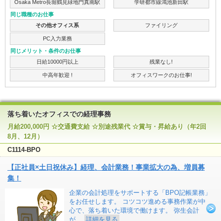
Osaka Metro長堀鶴見緑地門真南駅
学研都市線鴻池新田駅
同じ職種のお仕事
その他オフィス系
ファイリング
PC入力業務
同じメリット・条件のお仕事
日給10000円以上
残業なし!
中高年歓迎 !
オフィスワークのお仕事!
落ち着いたオフィスでの経理事務
月給200,000円 ☆交通費支給 ☆別途残業代 ☆賞与・昇給あり（年2回
8月、12月）
C1114-BPO
【正社員×土日祝休み】経理、会計業務！事業拡大の為、増員募
集！
企業の会計処理をサポートする「BPO記帳業務」
をお任せします。 コツコツ進める事務作業が中
心で、落ち着いた環境で働けます。 弥生会計
が…
詳細を見る