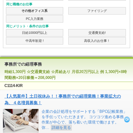
同じ職種のお仕事
その他オフィス系
ファイリング
PC入力業務
同じメリット・条件のお仕事
日給10000円以上
交通費支給!
中高年歓迎 !
高収入のお仕事！
事務所での経理事務
時給1,300円 ☆交通費支給 ☆昇給あり 月収20万円以上 例 1,300円×8時
間勤務×20日稼働＝208,000円
C1114-KIR
【人気案件】土日祝休み！！事務所での経理業務！事業拡大の
為、４名増員募集！
企業の会計処理をサポートする「BPO記帳業務」
を手伝っていただきます。 コツコツ進める事務
作業が中心で、落ち着いた環境で働けます。
弥…
詳細を見る