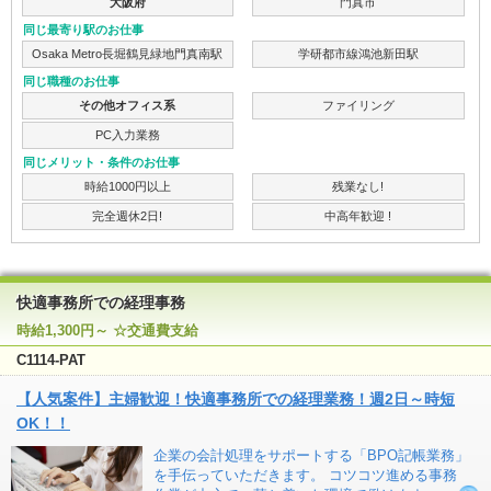
大阪府
門真市
同じ最寄り駅のお仕事
Osaka Metro長堀鶴見緑地門真南駅
学研都市線鴻池新田駅
同じ職種のお仕事
その他オフィス系
ファイリング
PC入力業務
同じメリット・条件のお仕事
時給1000円以上
残業なし!
完全週休2日!
中高年歓迎 !
快適事務所での経理事務
時給1,300円～ ☆交通費支給
C1114-PAT
【人気案件】主婦歓迎！快適事務所での経理業務！週2日～時短
OK！！
企業の会計処理をサポートする「BPO記帳業務」
を手伝っていただきます。 コツコツ進める事務