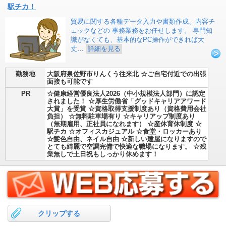
駅チカ！
貿易に関する各種データ入力や書類作成、内容チ
ェックなどの 事務業務をお任せします。 専門知
識がなくても、基本的なPC操作ができれば大
丈…
詳細を見る
勤務地
大阪府泉佐野市りんくう往来北 ☆ご自宅付近での出張
面接も可能です
PR
☆健康経営優良法人2026（中小規模法人部門）に認定
されました！ ☆厚生労働省「グッドキャリアアワード
大賞」を受賞 ☆資格取得支援制度あり（資格費用会社
負担） ☆無料駐車場有り ☆キャリアップ制度あり
（無期雇用、正社員になれます） ☆産休育休制度 ☆
駅チカ ☆オフィスカジュアル ☆食堂・ロッカーあり
☆髪色自由、ネイル自由 ☆新しい建屋になりますので
とても綺麗で空調完備で快適な職場になります。 ☆残
業無しで土日祝もしっかり休めます！
クリップする