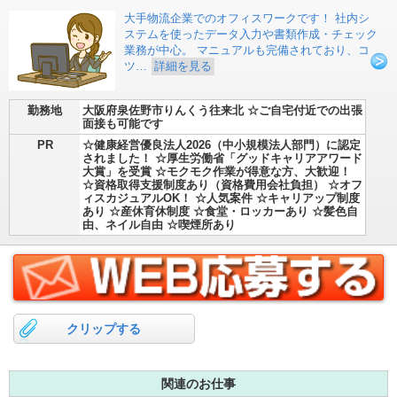
大手物流企業でのオフィスワークです！ 社内シ
ステムを使ったデータ入力や書類作成・チェック
業務が中心。 マニュアルも完備されており、コ
ツ…
詳細を見る
勤務地
大阪府泉佐野市りんくう往来北 ☆ご自宅付近での出張
面接も可能です
PR
☆健康経営優良法人2026（中小規模法人部門）に認定
されました！ ☆厚生労働省「グッドキャリアアワード
大賞」を受賞 ☆モクモク作業が得意な方、大歓迎！
☆資格取得支援制度あり（資格費用会社負担） ☆オフ
ィスカジュアルOK！ ☆人気案件 ☆キャリアップ制度
あり ☆産休育休制度 ☆食堂・ロッカーあり ☆髪色自
由、ネイル自由 ☆喫煙所あり
クリップする
関連のお仕事