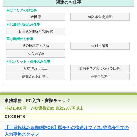
関連のお仕事
同じエリアのお仕事
大阪府
大阪市東淀川区
同じ最寄り駅のお仕事
おおさか東線JR淡路駅
同じ職種のお仕事
その他オフィス系
受付・秘書
PC入力業務
同じメリット・条件のお仕事
月収18万円以上
超簡単スグ覚えられる仕事!
高収入のお仕事！
中高年歓迎 !
事務業務・PC入力・書類チェック
時給1,400円 ☆交通費支給 月給23万円以上
C1028-NTB
【土日祝休み＆未経験OK】駅チカの快適オフィス♪物流会社での
入力事務スタッフ