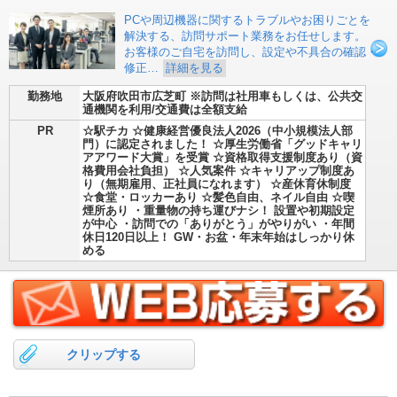
PCや周辺機器に関するトラブルやお困りごとを
解決する、訪問サポート業務をお任せします。
お客様のご自宅を訪問し、設定や不具合の確認・
修正…
詳細を見る
勤務地
大阪府吹田市広芝町 ※訪問は社用車もしくは、公共交
通機関を利用/交通費は全額支給
PR
☆駅チカ ☆健康経営優良法人2026（中小規模法人部
門）に認定されました！ ☆厚生労働省「グッドキャリ
アアワード大賞」を受賞 ☆資格取得支援制度あり（資
格費用会社負担） ☆人気案件 ☆キャリアップ制度あ
り（無期雇用、正社員になれます） ☆産休育休制度
☆食堂・ロッカーあり ☆髪色自由、ネイル自由 ☆喫
煙所あり ・重量物の持ち運びナシ！ 設置や初期設定
が中心 ・訪問での「ありがとう」がやりがい ・年間
休日120日以上！ GW・お盆・年末年始はしっかり休
める
クリップする