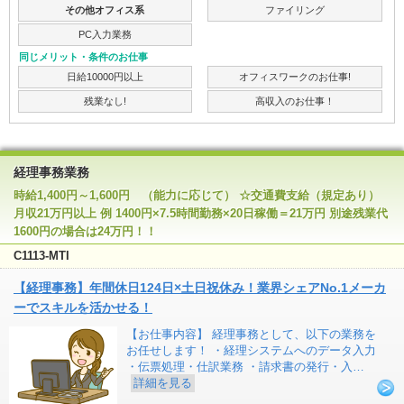
その他オフィス系
ファイリング
PC入力業務
同じメリット・条件のお仕事
日給10000円以上
オフィスワークのお仕事!
残業なし!
高収入のお仕事！
経理事務業務
時給1,400円～1,600円 （能力に応じて） ☆交通費支給（規定あり）
月収21万円以上 例 1400円×7.5時間勤務×20日稼働＝21万円 別途残業代
1600円の場合は24万円！！
C1113-MTI
【経理事務】年間休日124日×土日祝休み！業界シェアNo.1メーカ
ーでスキルを活かせる！
【お仕事内容】 経理事務として、以下の業務を
お任せします！ ・経理システムへのデータ入力
・伝票処理・仕訳業務 ・請求書の発行・入…
詳細を見る