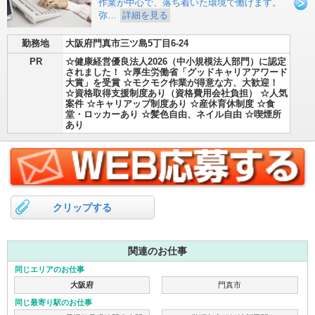
作業が中心で、落ち着いた環境で働けます。
弥…
詳細を見る
勤務地
大阪府門真市三ツ島5丁目6-24
PR
☆健康経営優良法人2026（中小規模法人部門）に認定
されました！ ☆厚生労働省「グッドキャリアアワード
大賞」を受賞 ☆モクモク作業が得意な方、大歓迎！
☆資格取得支援制度あり（資格費用会社負担） ☆人気
案件 ☆キャリアップ制度あり ☆産休育休制度 ☆食
堂・ロッカーあり ☆髪色自由、ネイル自由 ☆喫煙所
あり
クリップする
関連のお仕事
同じエリアのお仕事
大阪府
門真市
同じ最寄り駅のお仕事