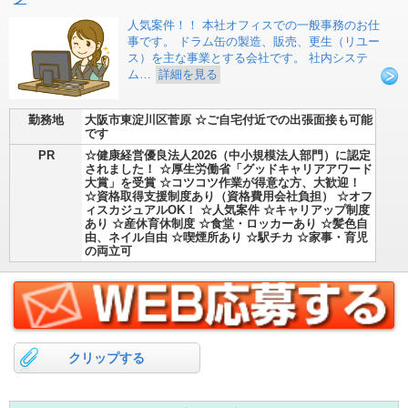
人気案件！！ 本社オフィスでの一般事務のお仕
事です。 ドラム缶の製造、販売、更生（リユー
ス）を主な事業とする会社です。 社内システ
ム…
詳細を見る
勤務地
大阪市東淀川区菅原 ☆ご自宅付近での出張面接も可能
です
PR
☆健康経営優良法人2026（中小規模法人部門）に認定
されました！ ☆厚生労働省「グッドキャリアアワード
大賞」を受賞 ☆コツコツ作業が得意な方、大歓迎！
☆資格取得支援制度あり（資格費用会社負担） ☆オフ
ィスカジュアルOK！ ☆人気案件 ☆キャリアップ制度
あり ☆産休育休制度 ☆食堂・ロッカーあり ☆髪色自
由、ネイル自由 ☆喫煙所あり ☆駅チカ ☆家事・育児
の両立可
クリップする