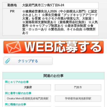
勤務地
大阪府門真市三ツ島5丁目6-24
PR
☆健康経営優良法人2026（中小規模法人部門）に認定
されました！ ☆厚生労働省「グッドキャリアアワード
大賞」を受賞 ☆モクモク作業が得意な方、大歓迎！
☆資格取得支援制度あり（資格費用会社負担） ☆人気
案件 ☆キャリアップ制度あり ☆産休育休制度 ☆食
堂・ロッカーあり ☆髪色自由、ネイル自由 ☆喫煙所
あり
クリップする
関連のお仕事
同じエリアのお仕事
大阪府
門真市
同じ最寄り駅のお仕事
Osaka Metro長堀鶴見緑地門真南駅
学研都市線鴻池新田駅
同じ職種のお仕事