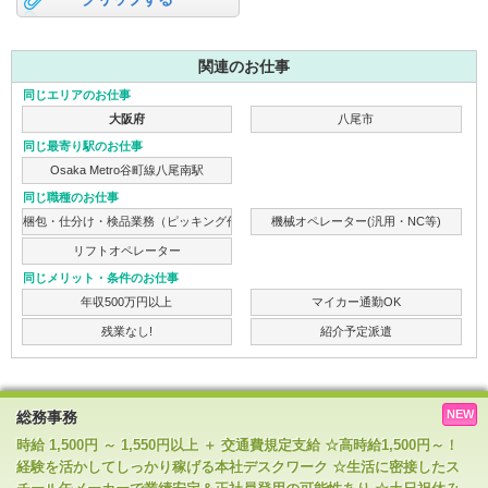
関連のお仕事
同じエリアのお仕事
大阪府
八尾市
同じ最寄り駅のお仕事
Osaka Metro谷町線八尾南駅
同じ職種のお仕事
梱包・仕分け・検品業務（ピッキング作業）
機械オペレーター(汎用・NC等)
リフトオペレーター
同じメリット・条件のお仕事
年収500万円以上
マイカー通勤OK
残業なし!
紹介予定派遣
NEW
総務事務
時給 1,500円 ～ 1,550円以上 ＋ 交通費規定支給 ☆高時給1,500円～！
経験を活かしてしっかり稼げる本社デスクワーク ☆生活に密接したス