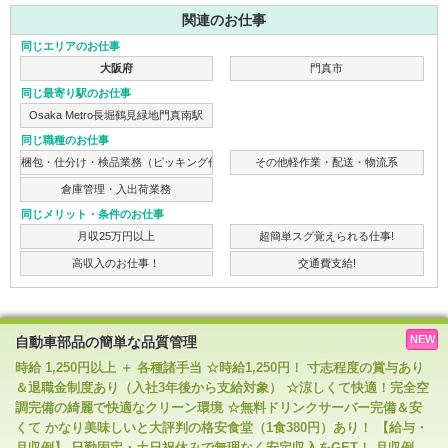
関連のお仕事
同じエリアのお仕事
大阪府
門真市
同じ最寄り駅のお仕事
Osaka Metro長堀鶴見緑地門真南駅
同じ職種のお仕事
梱包・仕分け・検品業務（ピッキング作業）
その他軽作業・配送・物流系
倉庫管理・入出荷業務
同じメリット・条件のお仕事
月収25万円以上
超簡単スグ覚えられる仕事!
高収入のお仕事！
交通費支給!
NEW
自動車部品の簡単な品質管理
時給 1,250円以上 ＋ 各種諸手当 ☆時給1,250円！ 寸志程度の賞与あり
＆退職金制度あり（入社3年後から支給対象） ☆涼しくて快適！完全空
調完備の綺麗で快適なクリーン環境 ☆無料ドリンクサーバー完備＆安
くて かなり美味しいと大評判の格安食堂（1食380円）あり！ 【給与・
月収例】 日勤固定・土日祝休みで無理なく安定収入をGET！ 月収例