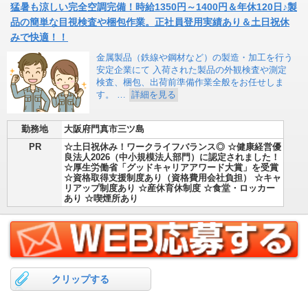
猛暑も涼しい完全空調完備！時給1350円～1400円＆年休120日♪製
品の簡単な目視検査や梱包作業。正社員登用実績あり＆土日祝休
みで快適！！
金属製品（鉄線や鋼材など）の製造・加工を行う
安定企業にて 入荷された製品の外観検査や測定
検査、梱包、出荷前準備作業全般をお任せしま
す。 …
詳細を見る
勤務地
大阪府門真市三ツ島
PR
☆土日祝休み！ワークライフバランス◎ ☆健康経営優
良法人2026（中小規模法人部門）に認定されました！
☆厚生労働省「グッドキャリアアワード大賞」を受賞
☆資格取得支援制度あり（資格費用会社負担） ☆キャ
リアップ制度あり ☆産休育休制度 ☆食堂・ロッカー
あり ☆喫煙所あり
クリップする