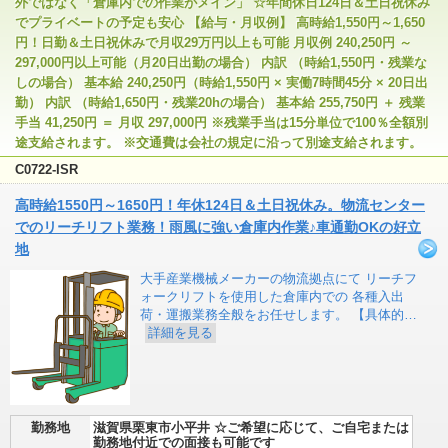
外ではなく「倉庫内での作業がメイン」 ☆年間休日124日＆土日祝休み
でプライベートの予定も安心 【給与・月収例】 高時給1,550円～1,650
円！日勤＆土日祝休みで月収29万円以上も可能 月収例 240,250円 ～
297,000円以上可能（月20日出勤の場合） 内訳 （時給1,550円・残業な
しの場合） 基本給 240,250円（時給1,550円 × 実働7時間45分 × 20日出
勤） 内訳 （時給1,650円・残業20hの場合） 基本給 255,750円 ＋ 残業
手当 41,250円 ＝ 月収 297,000円 ※残業手当は15分単位で100％全額別
途支給されます。 ※交通費は会社の規定に沿って別途支給されます。
C0722-ISR
高時給1550円～1650円！年休124日＆土日祝休み。物流センター
でのリーチリフト業務！雨風に強い倉庫内作業♪車通勤OKの好立
地
大手産業機械メーカーの物流拠点にて リーチフ
ォークリフトを使用した倉庫内での 各種入出
荷・運搬業務全般をお任せします。 【具体的…
詳細を見る
勤務地
滋賀県栗東市小平井 ☆ご希望に応じて、ご自宅または
勤務地付近での面接も可能です