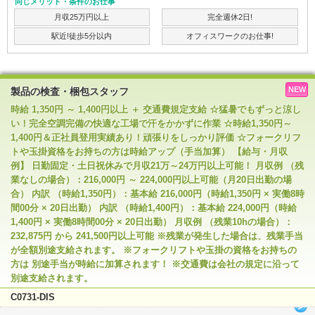
同じメリット・条件のお仕事
月収25万円以上
完全週休2日!
駅近!徒歩5分以内
オフィスワークのお仕事!
NEW
製品の検査・梱包スタッフ
時給 1,350円 ～ 1,400円以上 ＋ 交通費規定支給 ☆猛暑でもずっと涼し
い！完全空調完備の快適な工場で汗をかかずに作業 ☆時給1,350円～
1,400円＆正社員登用実績あり！頑張りをしっかり評価 ☆フォークリフ
トや玉掛資格をお持ちの方は時給アップ（手当加算） 【給与・月収
例】 日勤固定・土日祝休みで月収21万～24万円以上可能！ 月収例 （残
業なしの場合）：216,000円 ～ 224,000円以上可能（月20日出勤の場
合） 内訳 （時給1,350円）：基本給 216,000円（時給1,350円 × 実働8時
間00分 × 20日出勤） 内訳 （時給1,400円）：基本給 224,000円（時給
1,400円 × 実働8時間00分 × 20日出勤） 月収例 （残業10hの場合）：
232,875円 から 241,500円以上可能 ※残業が発生した場合は、残業手当
が全額別途支給されます。 ※フォークリフトや玉掛の資格をお持ちの
方は 別途手当が時給に加算されます！ ※交通費は会社の規定に沿って
別途支給されます。
C0731-DIS