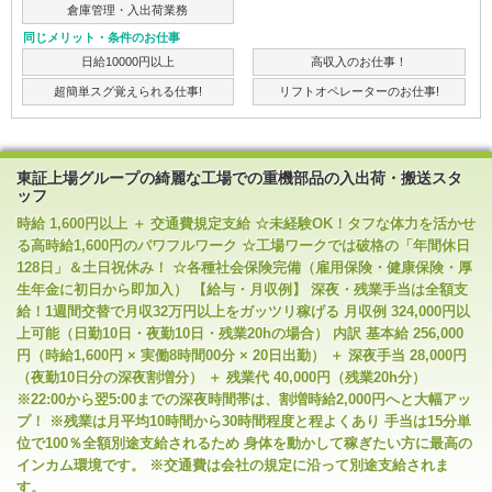
倉庫管理・入出荷業務
同じメリット・条件のお仕事
日給10000円以上
高収入のお仕事！
超簡単スグ覚えられる仕事!
リフトオペレーターのお仕事!
東証上場グループの綺麗な工場での重機部品の入出荷・搬送スタ
ッフ
時給 1,600円以上 ＋ 交通費規定支給 ☆未経験OK！タフな体力を活かせ
る高時給1,600円のパワフルワーク ☆工場ワークでは破格の「年間休日
128日」＆土日祝休み！ ☆各種社会保険完備（雇用保険・健康保険・厚
生年金に初日から即加入） 【給与・月収例】 深夜・残業手当は全額支
給！1週間交替で月収32万円以上をガッツリ稼げる 月収例 324,000円以
上可能（日勤10日・夜勤10日・残業20hの場合） 内訳 基本給 256,000
円（時給1,600円 × 実働8時間00分 × 20日出勤） ＋ 深夜手当 28,000円
（夜勤10日分の深夜割増分） ＋ 残業代 40,000円（残業20h分）
※22:00から翌5:00までの深夜時間帯は、割増時給2,000円へと大幅アッ
プ！ ※残業は月平均10時間から30時間程度と程よくあり 手当は15分単
位で100％全額別途支給されるため 身体を動かして稼ぎたい方に最高の
インカム環境です。 ※交通費は会社の規定に沿って別途支給されま
す。