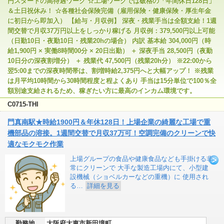
円スタートの高待遇ワーク ☆工場ワークでは破格の「年間休日128日」
＆土日祝休み！ ☆各種社会保険完備（雇用保険・健康保険・厚生年金
に初日から即加入） 【給与・月収例】 深夜・残業手当は全額支給！1週
間交替で月収37万円以上をしっかり稼げる 月収例：379,500円以上可能
（日勤10日・夜勤10日・残業20hの場合） 内訳 基本給 304,000円（時
給1,900円 × 実働8時間00分 × 20日出勤） ＋ 深夜手当 28,500円（夜勤
10日分の深夜割増分） ＋ 残業代 47,500円（残業20h分） ※22:00から
翌5:00までの深夜時間帯は、割増時給2,375円へと大幅アップ！ ※残業
は月平均10時間から30時間程度と程よくあり 手当は15分単位で100％全
額別途支給されるため、稼ぎたい方に最高のインカム環境です。
C0715-THI
門真南駅★時給1900円＆年休128日！上場企業の綺麗な工場で重
機部品の溶接。1週間交替で月収37万可！空調完備のクリーンで快
適なモクモク作業
上場グループの食品や健康食品なども手掛ける非
常にクリーンで 大手な製造工場内にて、小型建
設機械（ショベルカーなどの重機）に 使用され
る…
詳細を見る
勤務地
大阪府大東市新田境町