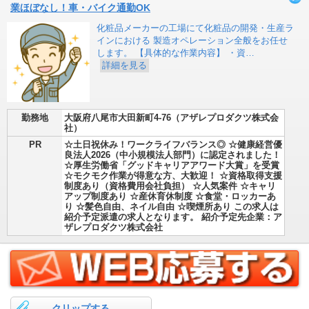
業ほぼなし！車・バイク通勤OK
化粧品メーカーの工場にて化粧品の開発・生産ラ
インにおける 製造オペレーション全般をお任せ
します。 【具体的な作業内容】 ・資…
詳細を見る
勤務地
大阪府八尾市大田新町4-76（アザレプロダクツ株式会
社）
PR
☆土日祝休み！ワークライフバランス◎ ☆健康経営優
良法人2026（中小規模法人部門）に認定されました！
☆厚生労働省「グッドキャリアアワード大賞」を受賞
☆モクモク作業が得意な方、大歓迎！ ☆資格取得支援
制度あり（資格費用会社負担） ☆人気案件 ☆キャリ
アップ制度あり ☆産休育休制度 ☆食堂・ロッカーあ
り ☆髪色自由、ネイル自由 ☆喫煙所あり この求人は
紹介予定派遣の求人となります。 紹介予定先企業：ア
ザレプロダクツ株式会社
クリップする