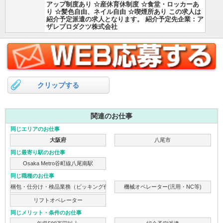
アップ制度あり ☆産休育休制度 ☆食堂・ロッカーあ
り ☆髪色自由、ネイル自由 ☆喫煙所あり この求人は
紹介予定派遣の求人となります。 紹介予定先企業：ア
ザレプロダクツ株式会社
クリップする
関連のお仕事
同じエリアのお仕事
大阪府
八尾市
同じ最寄り駅のお仕事
Osaka Metro谷町線八尾南駅
同じ職種のお仕事
梱包・仕分け・検品業務（ピッキング作業）
機械オペレーター(汎用・NC等)
リフトオペレーター
同じメリット・条件のお仕事