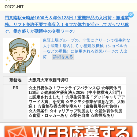
C0721-HIT
門真南駅★時給1600円＆年休128日！重機部品の入出荷・搬送業
務。リフト免許不要で高収入！タフな体力を活かしてガッツリ稼
ぐ、働き盛りが活躍中の交替ワーク♪
東証上場グループの、非常にクリーンで衛生的な
大手製造工場内にて 小型建設機械（ショベルカ
ーなどの重機）に使用される鉄製パーツの 入出
荷…
詳細を見る
勤務地
大阪府大東市新田境町
PR
☆土日祝休み！ワークライフバランス◎ ☆年間休日
128日 ☆健康経営優良法人2026（中小規模法人部門）
に認定されました！ ☆厚生労働省「グッドキャリアア
ワード大賞」を受賞 ☆モクモク作業が得意な方、大歓
迎！ ☆資格取得支援制度あり（資格費用会社負担）
☆人気案件 ☆キャリアップ制度あり ☆産休育休制度
☆食堂・ロッカーあり ☆髪色自由 ☆喫煙所あり