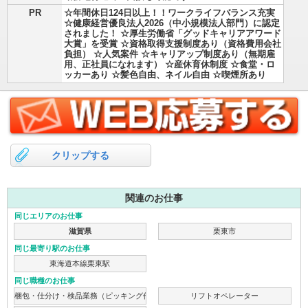
PR
☆年間休日124日以上！！ワークライフバランス充実
☆健康経営優良法人2026（中小規模法人部門）に認定
されました！ ☆厚生労働省「グッドキャリアアワード
大賞」を受賞 ☆資格取得支援制度あり（資格費用会社
負担） ☆人気案件 ☆キャリアップ制度あり（無期雇
用、正社員になれます） ☆産休育休制度 ☆食堂・ロ
ッカーあり ☆髪色自由、ネイル自由 ☆喫煙所あり
クリップする
関連のお仕事
同じエリアのお仕事
滋賀県
栗東市
同じ最寄り駅のお仕事
東海道本線栗東駅
同じ職種のお仕事
梱包・仕分け・検品業務（ピッキング作業）
リフトオペレーター