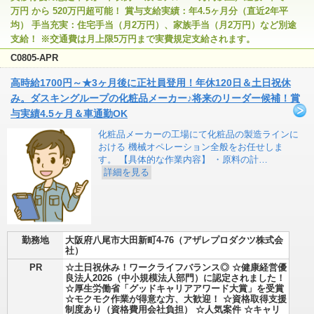
万円 から 520万円超可能！ 賞与支給実績：年4.5ヶ月分（直近2年平
均） 手当充実：住宅手当（月2万円）、家族手当（月2万円）など別途
支給！ ※交通費は月上限5万円まで実費規定支給されます。
C0805-APR
高時給1700円～★3ヶ月後に正社員登用！年休120日＆土日祝休
み。ダスキングループの化粧品メーカー♪将来のリーダー候補！賞
与実績4.5ヶ月＆車通勤OK
化粧品メーカーの工場にて化粧品の製造ラインに
おける 機械オペレーション全般をお任せしま
す。 【具体的な作業内容】 ・原料の計…
詳細を見る
勤務地
大阪府八尾市大田新町4-76（アザレプロダクツ株式会
社）
PR
☆土日祝休み！ワークライフバランス◎ ☆健康経営優
良法人2026（中小規模法人部門）に認定されました！
☆厚生労働省「グッドキャリアアワード大賞」を受賞
☆モクモク作業が得意な方、大歓迎！ ☆資格取得支援
制度あり（資格費用会社負担） ☆人気案件 ☆キャリ