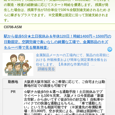
の製造・検査の経験値に応じてスタート時給を優遇します。 残業が発
生した場合は、残業手当が15分単位で100％全額別途支給されるため さ
らに稼ぎをプラスできます。 ※交通費は規定に沿って別途支給されま
す。
C0708-ASM
駅から徒歩5分★土日祝休み＆年休120日！時給1400円～1500円の
日勤固定。空調完備で臭いなしの綺麗な工場で、金属部品のキズ
をルーペ等で見る簡単検査♪
金属製品メーカーの工場内にて、製品の出荷前に
おける 外観検査および簡単な測定業務全般をお
任せします。 【具体的な作業内容】 …
詳細を見る
勤務地
大阪府大阪市旭区 ☆ご希望に応じて、ご自宅または勤
務地付近での面接も可能です
PR
☆駅チカ徒歩5分＆選べる通勤手段！土日祝休みでプ
ライベートも100％充実。 大阪メトロ今里筋線「新森
古市駅」から歩いてすぐ徒歩5分の好立地！ 自転車や
バイクでの快適な通勤はもちろん、 「車で通勤した
い」という方も相談可能です （※派遣先の有償駐車
場：月3,000円、空き状況による。 詳細は面談時に丁