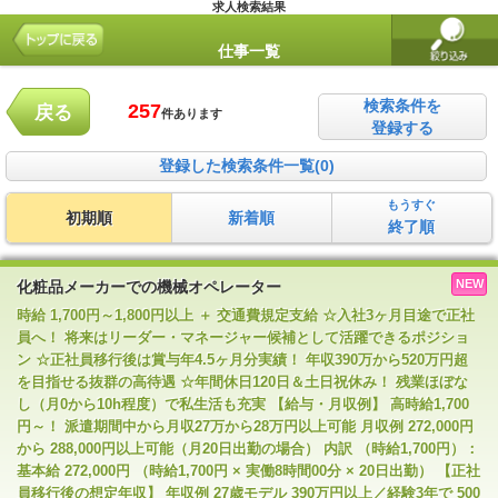
求人検索結果
仕事一覧
検索条件を
257
戻る
件あります
登録する
登録した検索条件一覧(0)
もうすぐ
初期順
新着順
終了順
NEW
化粧品メーカーでの機械オペレーター
時給 1,700円～1,800円以上 ＋ 交通費規定支給 ☆入社3ヶ月目途で正社
員へ！ 将来はリーダー・マネージャー候補として活躍できるポジショ
ン ☆正社員移行後は賞与年4.5ヶ月分実績！ 年収390万から520万円超
を目指せる抜群の高待遇 ☆年間休日120日＆土日祝休み！ 残業ほぼな
し（月0から10h程度）で私生活も充実 【給与・月収例】 高時給1,700
円～！ 派遣期間中から月収27万から28万円以上可能 月収例 272,000円
から 288,000円以上可能（月20日出勤の場合） 内訳 （時給1,700円）：
基本給 272,000円 （時給1,700円 × 実働8時間00分 × 20日出勤） 【正社
員移行後の想定年収】 年収例 27歳モデル 390万円以上／経験3年で 500