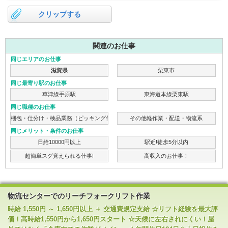
クリップする
関連のお仕事
同じエリアのお仕事
滋賀県
栗東市
同じ最寄り駅のお仕事
草津線手原駅
東海道本線栗東駅
同じ職種のお仕事
梱包・仕分け・検品業務（ピッキング作業）
その他軽作業・配送・物流系
同じメリット・条件のお仕事
日給10000円以上
駅近!徒歩5分以内
超簡単スグ覚えられる仕事!
高収入のお仕事！
物流センターでのリーチフォークリフト作業
時給 1,550円 ～ 1,650円以上 ＋ 交通費規定支給 ☆リフト経験を最大評
価！高時給1,550円から1,650円スタート ☆天候に左右されにくい！屋