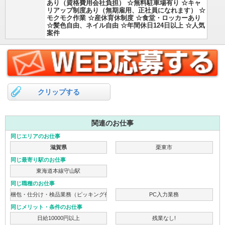
あり（資格費用会社負担） ☆無料駐車場有り ☆キャ
リアップ制度あり（無期雇用、正社員になれます） ☆
モクモク作業 ☆産休育休制度 ☆食堂・ロッカーあり
☆髪色自由、ネイル自由 ☆年間休日124日以上 ☆人気
案件
クリップする
関連のお仕事
同じエリアのお仕事
滋賀県
栗東市
同じ最寄り駅のお仕事
東海道本線守山駅
同じ職種のお仕事
梱包・仕分け・検品業務（ピッキング作業）
PC入力業務
同じメリット・条件のお仕事
日給10000円以上
残業なし!