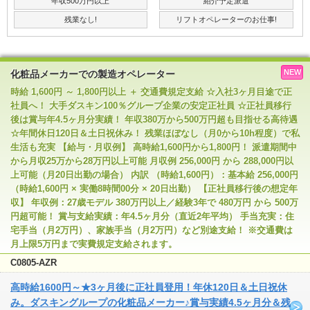
年収500万円以上
紹介予定派遣
残業なし!
リフトオペレーターのお仕事!
NEW
化粧品メーカーでの製造オペレーター
時給 1,600円 ～ 1,800円以上 ＋ 交通費規定支給 ☆入社3ヶ月目途で正
社員へ！ 大手ダスキン100％グループ企業の安定正社員 ☆正社員移行
後は賞与年4.5ヶ月分実績！ 年収380万から500万円超も目指せる高待遇
☆年間休日120日＆土日祝休み！ 残業ほぼなし（月0から10h程度）で私
生活も充実 【給与・月収例】 高時給1,600円から1,800円！ 派遣期間中
から月収25万から28万円以上可能 月収例 256,000円 から 288,000円以
上可能（月20日出勤の場合） 内訳 （時給1,600円）：基本給 256,000円
（時給1,600円 × 実働8時間00分 × 20日出勤） 【正社員移行後の想定年
収】 年収例：27歳モデル 380万円以上／経験3年で 480万円 から 500万
円超可能！ 賞与支給実績：年4.5ヶ月分（直近2年平均） 手当充実：住
宅手当（月2万円）、家族手当（月2万円）など別途支給！ ※交通費は
月上限5万円まで実費規定支給されます。
C0805-AZR
高時給1600円～★3ヶ月後に正社員登用！年休120日＆土日祝休
み。ダスキングループの化粧品メーカー♪賞与実績4.5ヶ月分＆残