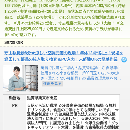
193,750円以上可能（月20日出勤の場合） 内訳 基本給 193,750円（時給
1,250円×実働7時間45分×20日出勤） ※状況に応じて残業が発生した場
合は、 残業手当（25％割増し）が15分単位で100％全額別途支給されま
す。 ※月々のお給料とは別に、寸志程度の賞与もしっかり支給！ ※交
通費は月上限25,000円まで規定支給されるため 実質の手残りが非常に
多いのが魅力です。
S0729-OIR
守山駅徒歩8分★涼しい空調完備の現場！年休124日以上！現場を
巡回して部品の抜き取り検査＆PC入力！未経験OKの簡単作業
綺麗で快適な工場内の品質管理課にて 自動車に
使用される小さな部品 （500円玉くらいの大き
さ・重たくない軽部品）の 品質管理業務をお…
詳細を見る
勤務地
滋賀県栗東市出庭
PR
☆駅から近い職場 ☆冷暖房完備の綺麗な職場 ☆無料
ドリンクあり。食堂のご飯はとても美味しいです。 ☆
退職金制度あり ☆健康経営優良法人2026（中小規模
法人部門）に認定されました！ ☆法人2026（中小規
模法人部門）に認定されました！ ☆厚生労働省「グッ
ドキャリアアワード大賞」を受賞 ☆資格取得支援制度