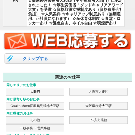
PR
☆健康経営優良法人2026（中小規模法人部門）に認定
されました！ ☆厚生労働省「グッドキャリアアワード
大賞」を受賞 ☆資格取得支援制度あり（資格費用会社
負担） ☆人気案件 ☆キャリアップ制度あり（無期雇
用、正社員になれます） ☆産休育休制度 ☆食堂・ロ
ッカーあり ☆髪色自由、ネイル自由 ☆喫煙所あり
クリップする
関連のお仕事
同じエリアのお仕事
大阪府
大阪市大正区
同じ最寄り駅のお仕事
Osaka Metro長堀鶴見緑地大正駅
大阪環状線大正駅
同じ職種のお仕事
その他
PC入力業務
一般事務 ・営業事務