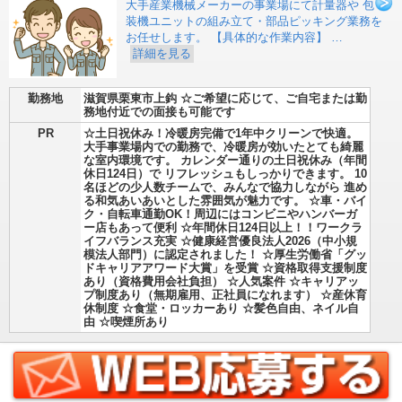
大手産業機械メーカーの事業場にて計量器や 包
装機ユニットの組み立て・部品ピッキング業務を
お任せします。 【具体的な作業内容】 …
詳細を見る
勤務地
滋賀県栗東市上鈎 ☆ご希望に応じて、ご自宅または勤
務地付近での面接も可能です
PR
☆土日祝休み！冷暖房完備で1年中クリーンで快適。
大手事業場内での勤務で、冷暖房が効いたとても綺麗
な室内環境です。 カレンダー通りの土日祝休み（年間
休日124日）で リフレッシュもしっかりできます。 10
名ほどの少人数チームで、みんなで協力しながら 進め
る和気あいあいとした雰囲気が魅力です。 ☆車・バイ
ク・自転車通勤OK！周辺にはコンビニやハンバーガ
ー店もあって便利 ☆年間休日124日以上！！ワークラ
イフバランス充実 ☆健康経営優良法人2026（中小規
模法人部門）に認定されました！ ☆厚生労働省「グッ
ドキャリアアワード大賞」を受賞 ☆資格取得支援制度
あり（資格費用会社負担） ☆人気案件 ☆キャリアッ
プ制度あり（無期雇用、正社員になれます） ☆産休育
休制度 ☆食堂・ロッカーあり ☆髪色自由、ネイル自
由 ☆喫煙所あり