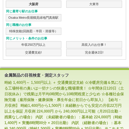
大阪府
大東市
同じ最寄り駅のお仕事
Osaka Metro長堀鶴見緑地門真南駅
同じ職種のお仕事
特殊技能(回路図・半田・溶接等）
同じメリット・条件のお仕事
年収250万円以上
高収入のお仕事！
交通費支給!
完全週休2日!
金属製品の目視検査・測定スタッフ
時給 1,400円～ 1,500円以上 ＋ 交通費規定支給 ☆冷暖房完備＆気にな
る工場特有の臭いは一切ナシの快適な職場環境！ ☆年間休日120日（土
日祝休み）で残業は月平均0時間から10時間程度と少なめ ☆各種社会保
険完備（雇用保険・健康保険・厚生年金に初日から即加入） 【給与・
月収例】 時給1,400円から1,500円！未経験からでも安定の月収22万円
以上を保証 月収例 224,000円 から 240,000円以上可能（月20日出勤・
残業なしの場合） 内訳 （未経験者の場合）：基本給 224,000円（時給
1,400円 × 実働8時間00分 × 20日出勤） 内訳 （経験者の場合）：基本
給 240,000円（時給1,500円 × 実働8時間00分 × 20日出勤） ※これまで