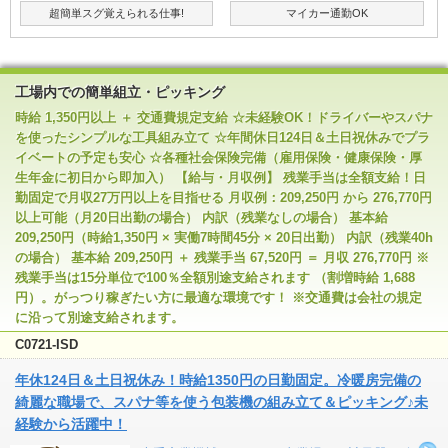
超簡単スグ覚えられる仕事!
マイカー通勤OK
工場内での簡単組立・ピッキング
時給 1,350円以上 ＋ 交通費規定支給 ☆未経験OK！ドライバーやスパナ
を使ったシンプルな工具組み立て ☆年間休日124日＆土日祝休みでプラ
イベートの予定も安心 ☆各種社会保険完備（雇用保険・健康保険・厚
生年金に初日から即加入） 【給与・月収例】 残業手当は全額支給！日
勤固定で月収27万円以上を目指せる 月収例：209,250円 から 276,770円
以上可能（月20日出勤の場合） 内訳（残業なしの場合） 基本給
209,250円（時給1,350円 × 実働7時間45分 × 20日出勤） 内訳（残業40h
の場合） 基本給 209,250円 ＋ 残業手当 67,520円 ＝ 月収 276,770円 ※
残業手当は15分単位で100％全額別途支給されます （割増時給 1,688
円）。がっつり稼ぎたい方に最適な環境です！ ※交通費は会社の規定
に沿って別途支給されます。
C0721-ISD
年休124日＆土日祝休み！時給1350円の日勤固定。冷暖房完備の
綺麗な職場で、スパナ等を使う包装機の組み立て＆ピッキング♪未
経験から活躍中！