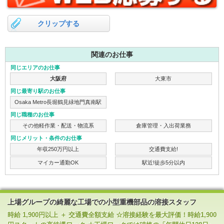
クリップする
関連のお仕事
同じエリアのお仕事
大阪府
大東市
同じ最寄り駅のお仕事
Osaka Metro長堀鶴見緑地門真南駅
同じ職種のお仕事
その他軽作業・配送・物流系
倉庫管理・入出荷業務
同じメリット・条件のお仕事
年収250万円以上
交通費支給!
マイカー通勤OK
駅近!徒歩5分以内
上場グループの綺麗な工場での小型重機部品の溶接スタッフ
時給 1,900円以上 ＋ 交通費全額支給 ☆溶接経験を最大評価！時給1,900