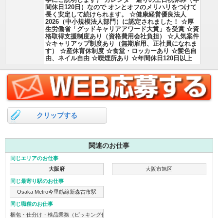
寧にご説明します） カレンダー通りの土日祝休み（年
間休日120日）なので オンとオフのメリハリをつけて
長く安定して続けられます。 ☆健康経営優良法人
2026（中小規模法人部門）に認定されました！ ☆厚
生労働省「グッドキャリアアワード大賞」を受賞 ☆資
格取得支援制度あり（資格費用会社負担） ☆人気案件
☆キャリアップ制度あり（無期雇用、正社員になれま
す） ☆産休育休制度 ☆食堂・ロッカーあり ☆髪色自
由、ネイル自由 ☆喫煙所あり ☆年間休日120日以上
クリップする
関連のお仕事
同じエリアのお仕事
大阪府
大阪市旭区
同じ最寄り駅のお仕事
Osaka Metro今里筋線新森古市駅
同じ職種のお仕事
梱包・仕分け・検品業務（ピッキング作業）