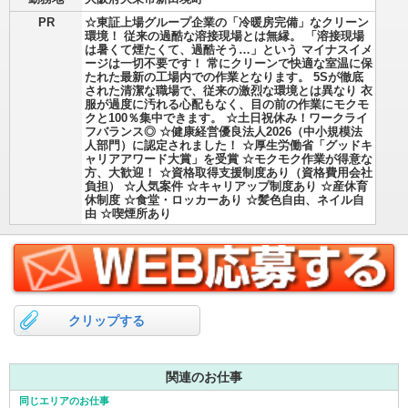
PR
☆東証上場グループ企業の「冷暖房完備」なクリーン
環境！ 従来の過酷な溶接現場とは無縁。 「溶接現場
は暑くて煙たくて、過酷そう…」という マイナスイメ
ージは一切不要です！ 常にクリーンで快適な室温に保
たれた最新の工場内での作業となります。 5Sが徹底
された清潔な職場で、従来の激烈な環境とは異なり 衣
服が過度に汚れる心配もなく、目の前の作業にモクモ
クと100％集中できます。 ☆土日祝休み！ワークライ
フバランス◎ ☆健康経営優良法人2026（中小規模法
人部門）に認定されました！ ☆厚生労働省「グッドキ
ャリアアワード大賞」を受賞 ☆モクモク作業が得意な
方、大歓迎！ ☆資格取得支援制度あり（資格費用会社
負担） ☆人気案件 ☆キャリアップ制度あり ☆産休育
休制度 ☆食堂・ロッカーあり ☆髪色自由、ネイル自
由 ☆喫煙所あり
クリップする
関連のお仕事
同じエリアのお仕事