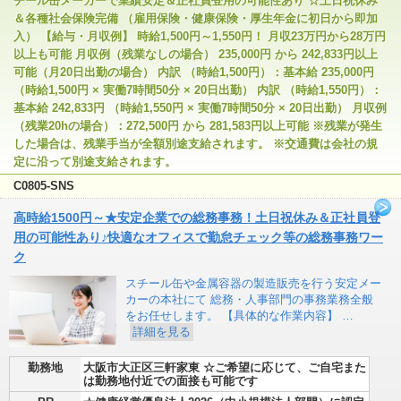
チール缶メーカーで業績安定＆正社員登用の可能性あり ☆土日祝休み
＆各種社会保険完備 （雇用保険・健康保険・厚生年金に初日から即加
入） 【給与・月収例】 時給1,500円～1,550円！ 月収23万円から28万円
以上も可能 月収例（残業なしの場合） 235,000円 から 242,833円以上
可能（月20日出勤の場合） 内訳 （時給1,500円）：基本給 235,000円
（時給1,500円 × 実働7時間50分 × 20日出勤） 内訳 （時給1,550円）：
基本給 242,833円 （時給1,550円 × 実働7時間50分 × 20日出勤） 月収例
（残業20hの場合）：272,500円 から 281,583円以上可能 ※残業が発生
した場合は、残業手当が全額別途支給されます。 ※交通費は会社の規
定に沿って別途支給されます。
C0805-SNS
高時給1500円～★安定企業での総務事務！土日祝休み＆正社員登
用の可能性あり♪快適なオフィスで勤怠チェック等の総務事務ワー
ク
スチール缶や金属容器の製造販売を行う安定メー
カーの本社にて 総務・人事部門の事務業務全般
をお任せします。 【具体的な作業内容】 …
詳細を見る
勤務地
大阪市大正区三軒家東 ☆ご希望に応じて、ご自宅また
は勤務地付近での面接も可能です