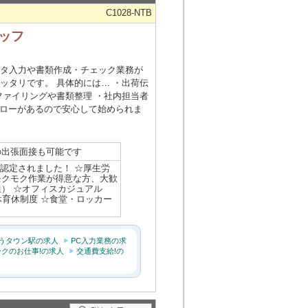
C1028-NTB
ッフ
ータ入力や書類作成・チェック業務が
ッタリです。 具体的には… ・出荷伝
ファイリングや書類整理 ・社内担当者
ォローがあるので安心して始められま
の出張面接も可能です
に認定されました！ ☆厚生労
モクモク作業が得意な方、大歓
） ☆オフィスカジュアル
休育休制度 ☆食堂・ロッカー
うタウン駅の求人
PC入力業務の求
クのお仕事!の求人
交通費支給!の