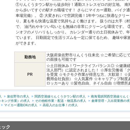
①りんくうタウン駅から徒歩8分！通勤ストレスゼロの好立地。 南
から歩いてすぐの駅チカ職場です！ さらにマイカー通勤、バイク通
車場完備）。 ② 大変きれいで空調完備！1年中つねに快適なクリ
り、夏も冬も快適な温度で気持ちよく働けます。 扱うのは大手（
で、 油汚れやキツい匂いとも無縁の非常にクリーンな環境です。 
ンオフのメリハリもしっかり。 カレンダー通りの土日祝休みで、
ています。 日勤固定で生活リズムを一定に保てるため、 趣味や家
ができます。
大阪府泉佐野市りんくう往来北 ☆ご希望に応じ
勤務地
の面接も可能です
☆土日祝休み！ワークライフバランス◎ ☆健康経
法人部門）に認定されました！ ☆厚生労働省「
PR
を受賞 ☆モクモク作業が得意な方、大歓迎！ ☆
費用会社負担） ☆人気案件 ☆キャリアップ制度
ロッカーあり ☆髪色自由、ネイル自由 ☆喫煙所
人
泉佐野市の求人
関西空港線りんくうタウン駅の求人
南海電鉄関西空港線りんく
ッキング作業）の求人
その他軽作業・配送・物流系の求人
倉庫管理・入出荷業務の求
マイカー通勤OKの求人
高収入のお仕事！の求人
ェック