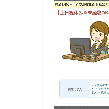
時給1,400円 ☆交通費支給 月給23
【土日祝休み＆未経験O
大阪府の求
人
その他オ
関連の求人
求人
残業な