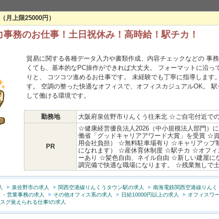
給（月上限25000円）
力事務のお仕事！土日祝休み！高時給！駅チカ！
貿易に関する各種データ入力や書類作成、内容チェックなどの 事務
くても、基本的なPC操作ができれば大丈夫。 フォーマットに沿っ
りと、 コツコツ進めるお仕事です。 未経験でも丁寧に指導します
す。 空調の整った快適なオフィスで、オフィスカジュアルOK。 
して働ける環境です。
勤務地
大阪府泉佐野市りんくう往来北 ☆ご自宅付近で
☆健康経営優良法人2026（中小規模法人部門）
働省「グッドキャリアアワード大賞」を受賞 ☆
用会社負担） ☆無料駐車場有り ☆キャリアップ
PR
になれます） ☆産休育休制度 ☆駅チカ ☆オフ
ーあり ☆髪色自由、ネイル自由 ☆新しい建屋に
調完備で快適な職場になります。 ☆残業無しで
人
泉佐野市の求人
関西空港線りんくうタウン駅の求人
南海電鉄関西空港線りんく
 ・営業事務の求人
その他オフィス系の求人
日給10000円以上の求人
オフィスワー
スグ覚えられる仕事!の求人