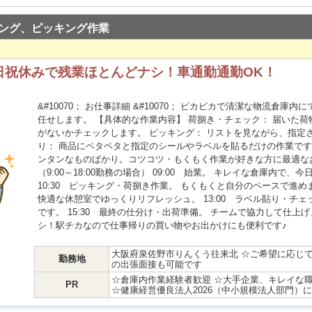
ング、ピッキング作業
日祝休みで残業ほとんどナシ！車通勤通勤OK！
&#10070； お仕事詳細 &#10070； ピカピカで清潔な物流倉
任せします。 【具体的な作業内容】 荷捌き・チェック： 届いた
がないかチェックします。 ピッキング： リストを見ながら、指定
り： 商品にペタペタと指定のシールやラベルを貼るだけの作業です
ンタンなものばかり。コツコツ・もくもく作業が好きな方に最適なお
（9:00～18:00勤務の場合） 09:00 始業。 キレイな倉庫内で
10:30 ピッキング・荷捌き作業。 もくもくと自分のペースで進めます
快適な休憩室でゆっくりリフレッシュ。 13:00 ラベル貼り・チ
です。 15:30 最終の仕分け・出荷準備。 チームで協力して仕上げま
シ！駅チカなので仕事帰りの買い物やお出かけにも便利です♪
大阪府泉佐野市りんくう往来北 ☆ご希望に応じ
勤務地
の出張面接も可能です
☆倉庫内作業経験者歓迎 ☆大手企業、キレイな
PR
☆健康経営優良法人2026（中小規模法人部門）