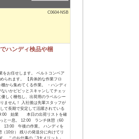
C0604-NSB
場でハンディ検品や梱
業をお任せします。 ベルトコンベア
められます。 【具体的な作業フロ
を棚から集めてくる作業。 ・ハンディ
がないかピピッとスキャンしてチェッ
に優しく梱包し、出荷用のラベルシー
りません！ 入社後は先輩スタッフが
トして長期で安定して活躍されている
09:00 始業 本日の出荷リストを確
と一息。 12:00 ランチ休憩（60
13:00 午後の作業。 ハンディを
憩（10分） 残りの発送分に向けてリ
です。 このお仕事の「3大メリット」