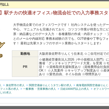
万円以上
K】駅チカの快適オフィス♪物流会社での入力事務スタ
大手物流企業でのオフィスワークです！ 社内システムを使ったデ
中心。 マニュアルも完備されており、コツコツ作業が得意な方にピ
票・納品書などのデータ入力 ・各種書類の作成・内容チェック ・
とのメールや内線対応 事務未経験の方でも、OJT研修や丁寧なフ
す！ 最初は先輩スタッフのサポート業務からスタートします♪
勤務地
大阪府泉佐野市りんくう往来北 ☆ご自宅付近で
☆健康経営優良法人2026（中小規模法人部門）
働省「グッドキャリアアワード大賞」を受賞 ☆
PR
迎！ ☆資格取得支援制度あり（資格費用会社負担
OK！ ☆人気案件 ☆キャリアップ制度あり ☆産
あり ☆髪色自由、ネイル自由 ☆喫煙所あり
人
泉佐野市の求人
関西空港線りんくうタウン駅の求人
南海電鉄関西空港線りんく
フィス系の求人
一般事務 ・営業事務の求人
日給10000円以上の求人
オフィスワー
し!の求人