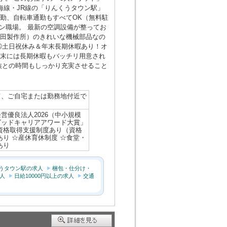
海線・JR線の「りんくうタウン駅」
勤、自転車通勤もすべてOK（無料駐
ーン職場。 最新の空調設備が整ってお
村田製作所）のきれいな機械部品なの
③土日祝休み＆年末長期休暇あり！オ
年末には長期休暇もバッチリ用意され
族との時間もしっかり充実させること
て、ご自宅または勤務地付近で
営優良法人2026（中小規模
グッドキャリアアワード大賞」
資格取得支援制度あり（資格
あり ☆産休育休制度 ☆食堂・
あり
うタウン駅の求人
梱包・仕分け・
人
日給10000円以上の求人
交通