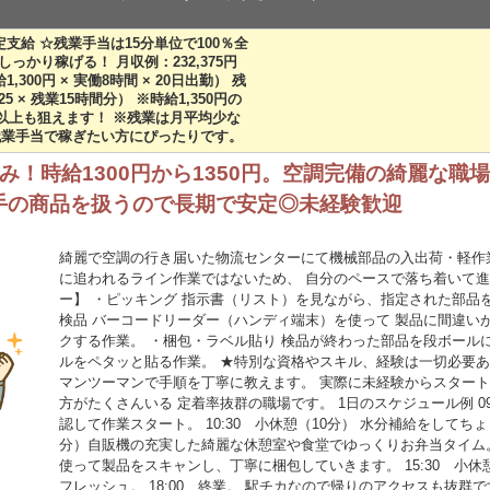
通費規定支給 ☆残業手当は15分単位で100％全
っかり稼げる！ 月収例：232,375円
1,300円 × 実働8時間 × 20日出勤） 残
.25 × 残業15時間分） ※時給1,350円の
3円以上も狙えます！ ※残業は月平均少な
残業手当で稼ぎたい方にぴったりです。
み！時給1300円から1350円。空調完備の綺麗な職
手の商品を扱うので長期で安定◎未経験歓迎
綺麗で空調の行き届いた物流センターにて機械部品の入出荷・軽作
に追われるライン作業ではないため、 自分のペースで落ち着いて進
ー】 ・ピッキング 指示書（リスト）を見ながら、指定された部品
検品 バーコードリーダー（ハンディ端末）を使って 製品に間違い
クする作業。 ・梱包・ラベル貼り 検品が終わった部品を段ボール
ルをペタッと貼る作業。 ★特別な資格やスキル、経験は一切必要あ
マンツーマンで手順を丁寧に教えます。 実際に未経験からスター
方がたくさんいる 定着率抜群の職場です。 1日のスケジュール例 
認して作業スタート。 10:30 小休憩（10分） 水分補給をしてちょっ
分）自販機の充実した綺麗な休憩室や食堂でゆっくりお弁当タイム。 
使って製品をスキャンし、丁寧に梱包していきます。 15:30 小休
フレッシュ。 18:00 終業。 駅チカなので帰りのアクセスも抜群