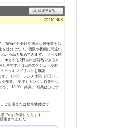
C0210-NKK
庫内にて、荷物の仕分けや簡単な軽作業をお
荷物を仕分けたり、個数や状態に間違い
された商品を集めてきます。 ラベル貼
。 ★どれも2日あれば習熟できるカ
仕事です！ 1日のスケジュール例
、今日のピッキングリストを確認。
。 12:00 ランチ休憩（60分）。
ェック作業。 午後もカンタン作業中心
す。 18:00 終業。 残業はほぼナ
て、ご自宅または勤務地付近で
職場でのお仕事になります。
に認定されました！