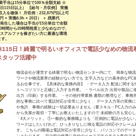
残業手当は15分単位で100％全額支給 ☆
115日以上） 【給与・月収例】 実働
入を確保！ 月収例：232,875円以上可
円 × 実働8.0h × 20日） ＋ 残業代
残業が発生した場合は手当が15分単位で全額
0時間から20時間程度と少なめなので、
スアルファを稼ぎたい方に最適な環境
ます。
115日！綺麗で明るいオフィスで電話少なめの物流
スタッフ活躍中
物流会社が運営する綺麗で明るい物流センター内にて、 簡単な物流
ワークや物流業界の経験がない方でも 文字入力などの基本的なPC
るお仕事です。 【具体的な業務内容】 ・データ入力 配送に関す
トへコツコツと正確に入力する作業。 ・ラベル出力 出荷や製品に
出力（印刷）する作業。 ・その他付帯業務 書類の整理など、事務
的な事務に比べて電話対応が非常に少なく、 データ入力等の実務に
や免許、事務の経験は一切必要ありません（要スキル：PC入力のみ
から先輩が親切・丁寧にお教えいたしますので 未経験の方も安心し
「4大メリット」 ①一般的な事務職よりも「圧倒的に電話が少ない
ワークはしたいけれど、ひっきりなしに鳴る電話の対応やクレーム
す。 こちらの職場は電話対応が非常に少なく、パソコンでのデータ
ンとなります。 目の前の作業に自分のペースでモクモクと集中でき