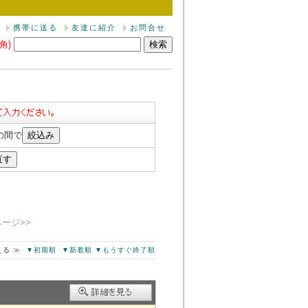
携帯に送る
友達に紹介
お問合せ
角)
の間で
ページ>>
える ≫
▼初期順
▼新着順
▼もうすぐ終了順