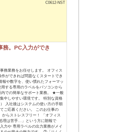
C0612-NST
事務。PC入力ができ
事務業務をお任せします。 オフィス
操作ができれば問題なくスタートでき
る情報や数字を、使い慣れたフォーマッ
使用する専用のラベルをパソコンから
所内での簡単なサポート業務。 ★一般
集中しやすい環境です。 特別な資格
） 入社後はシステムの使い方の手順
てご応募ください。 このお仕事の
」からストレスフリー！ 「オフィス
処理は苦手…」という方に朗報で
入力や 専用ラベルの出力業務がメイ
るのが最大の魅力です。 ②「りんく