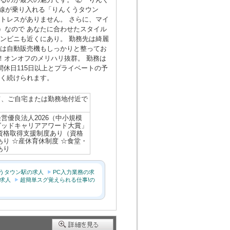
路線が乗り入れる「りんくうタウン
トレスがありません。 さらに、マイ
）なので あなたに合わせたスタイル
ンビニも近くにあり。 勤務先は綺麗
には自動販売機もしっかりと整ってお
！オンオフのメリハリ抜群。 勤務は
間休日115日以上とプライベートの予
長く続けられます。
て、ご自宅または勤務地付近で
営優良法人2026（中小規模
グッドキャリアアワード大賞」
資格取得支援制度あり（資格
あり ☆産休育休制度 ☆食堂・
あり
うタウン駅の求人
PC入力業務の求
の求人
超簡単スグ覚えられる仕事!の