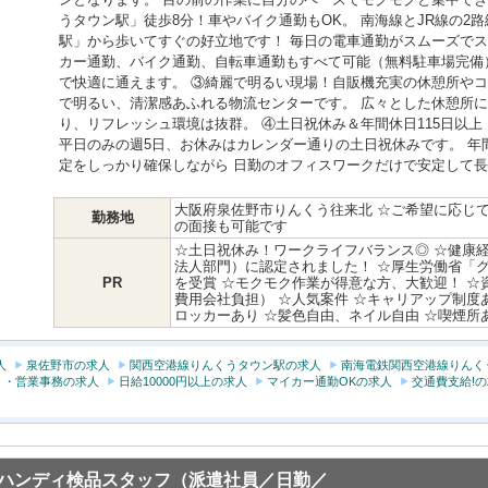
うタウン駅」徒歩8分！車やバイク通勤もOK。 南海線とJR線の2
駅」から歩いてすぐの好立地です！ 毎日の電車通勤がスムーズでス
カー通勤、バイク通勤、自転車通勤もすべて可能（無料駐車場完備
で快適に通えます。 ③綺麗で明るい現場！自販機充実の休憩所やコ
で明るい、清潔感あふれる物流センターです。 広々とした休憩所
り、リフレッシュ環境は抜群。 ④土日祝休み＆年間休日115日以上
平日のみの週5日、お休みはカレンダー通りの土日祝休みです。 年
定をしっかり確保しながら 日勤のオフィスワークだけで安定して
大阪府泉佐野市りんくう往来北 ☆ご希望に応じ
勤務地
の面接も可能です
☆土日祝休み！ワークライフバランス◎ ☆健康経
法人部門）に認定されました！ ☆厚生労働省「
PR
を受賞 ☆モクモク作業が得意な方、大歓迎！ ☆
費用会社負担） ☆人気案件 ☆キャリアップ制度
ロッカーあり ☆髪色自由、ネイル自由 ☆喫煙所
人
泉佐野市の求人
関西空港線りんくうタウン駅の求人
南海電鉄関西空港線りんく
 ・営業事務の求人
日給10000円以上の求人
マイカー通勤OKの求人
交通費支給!
ハンディ検品スタッフ（派遣社員／日勤／