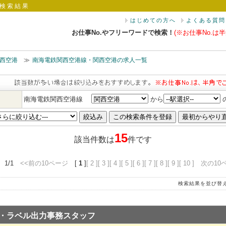
検索結果
はじめての方へ
よくある質問
お仕事No.やフリーワードで検索！
(※お仕事No.は半
西空港
≫
南海電鉄関西空港線・関西空港の求人一覧
南海電鉄関西空港線
から
15
該当件数は
件です
 1/1
<<前の10ページ
[
1
]
[ 2 ]
[ 3 ]
[ 4 ]
[ 5 ]
[ 6 ]
[ 7 ]
[ 8 ]
[ 9 ]
[ 10 ]
次の10
検索結果を並び替
・ラベル出力事務スタッフ