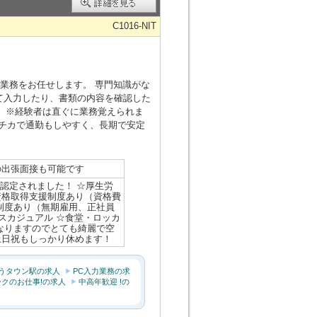
C1016-NIT
業務をお任せします。 専門知識がな
て入力したり、書類の内容を確認した
。 ※経験者は直ぐに業務覚えられま
駅チカで通勤もしやすく、長期で安定
の出張面接も可能です
に認定されました！ ☆厚生労
資格取得支援制度あり（資格費
制度あり（無期雇用、正社員
ィスカジュアル ☆食堂・ロッカ
なりますのでとても綺麗で空
土日祝もしっかり休めます！
うタウン駅の求人
PC入力業務の求
クのお仕事!の求人
中高年歓迎 !の