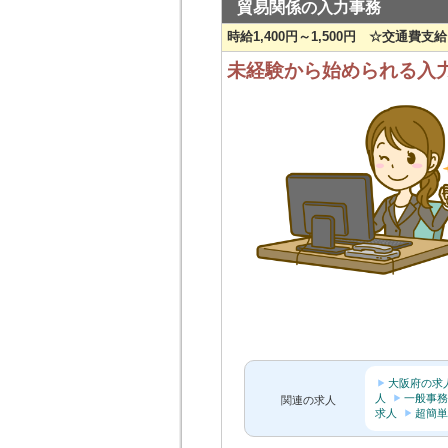
貿易関係の入力事務
時給1,400円～1,500円 ☆交通費支
未経験から始められる入
大阪府の求
人
一般事務
関連の求人
求人
超簡単