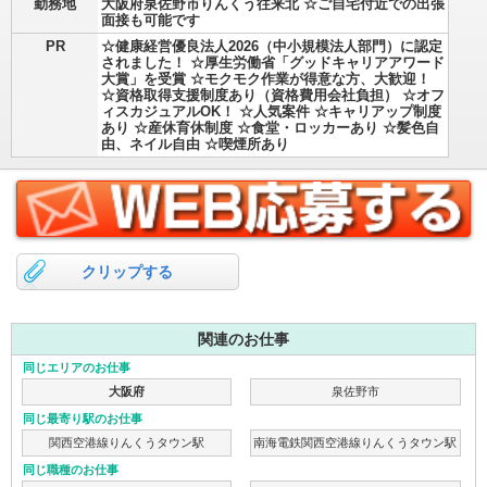
勤務地
大阪府泉佐野市りんくう往来北 ☆ご自宅付近での出張
面接も可能です
PR
☆健康経営優良法人2026（中小規模法人部門）に認定
されました！ ☆厚生労働省「グッドキャリアアワード
大賞」を受賞 ☆モクモク作業が得意な方、大歓迎！
☆資格取得支援制度あり（資格費用会社負担） ☆オフ
ィスカジュアルOK！ ☆人気案件 ☆キャリアップ制度
あり ☆産休育休制度 ☆食堂・ロッカーあり ☆髪色自
由、ネイル自由 ☆喫煙所あり
クリップする
関連のお仕事
同じエリアのお仕事
大阪府
泉佐野市
同じ最寄り駅のお仕事
関西空港線りんくうタウン駅
南海電鉄関西空港線りんくうタウン駅
同じ職種のお仕事