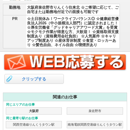
勤務地
大阪府泉佐野市りんくう往来北 ☆ご希望に応じて、ご
自宅または勤務地付近での面接も可能です
PR
☆土日祝休み！ワークライフバランス◎ ☆健康経営優
良法人2026（中小規模法人部門）に認定されました！
☆厚生労働省「グッドキャリアアワード大賞」を受賞
☆モクモク作業が得意な方、大歓迎！ ☆資格取得支援
制度あり（資格費用会社負担） ☆人気案件 ☆キャリ
アップ制度あり ☆産休育休制度 ☆食堂・ロッカーあ
り ☆髪色自由、ネイル自由 ☆喫煙所あり
クリップする
関連のお仕事
同じエリアのお仕事
大阪府
泉佐野市
同じ最寄り駅のお仕事
関西空港線りんくうタウン駅
南海電鉄関西空港線りんくうタウン駅