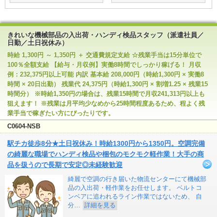
きれいな機械部品の入出荷・ハンディ検品スタッフ（派遣社員／
日勤／土日祝休み）
時給 1,300円 ～ 1,350円 ＋ 交通費規定支給 ☆残業手当は15分単位で
100％全額支給 【給与・月収例】実働8時間でしっかり稼げる！ 月収
例：232,375円以上可能 内訳 基本給 208,000円（時給1,300円 × 実働8
時間 × 20日出勤） 残業代 24,375円（時給1,300円 × 割増1.25 × 残業15
時間分） ※時給1,350円の場合は、残業15時間で月収241,313円以上も
狙えます！ ※残業は月平均少なめから25時間程度あるため、程よく残
業手当で稼ぎたい方にぴったりです。
C0604-NSB
駅チカ徒歩8分★土日祝休み！時給1300円から1350円。空調完備
の綺麗な職場でハンディ検品や梱包のモクモク軽作業！大手の商
品を扱うので長期で安定◎未経験歓迎
綺麗で空調の行き届いた物流センターにて機械部
品の入出荷・軽作業をお任せします。 ベルトコ
ンベアに追われるライン作業ではないため、 自
分…
詳細を見る