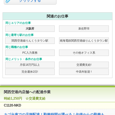
クリップする
関連のお仕事
同じエリアのお仕事
大阪府
泉佐野市
同じ最寄り駅のお仕事
関西空港線りんくうタウン駅
南海電鉄関西空港線りんくうタウン駅
同じ職種のお仕事
PC入力業務
その他オフィス系
同じメリット・条件のお仕事
月収18万円以上
交通費支給!
完全週休2日!
中高年歓迎 !
関西空港内店舗への配達作業
時給1,250円 ☆交通費支給
C1120-NKD
カゴ台車での店舗配達！勤務時間が選べる！午後からの勤務も