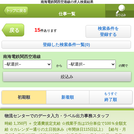
南海電鉄関西空港線の求人検索結果
仕事一覧
検索条件を
15
戻る
件あります
登録する
登録した検索条件一覧(0)
南海電鉄関西空港線
から
の間で
もうすぐ
初期順
新着順
終了順
物流センターでのデータ入力・ラベル出力事務スタッフ
時給 1,350円 ＋ 交通費規定支給 ☆残業手当は15分単位で100％全額支
給 ☆カレンダー通りの土日祝休み（年間休日115日以上） 【給与・月