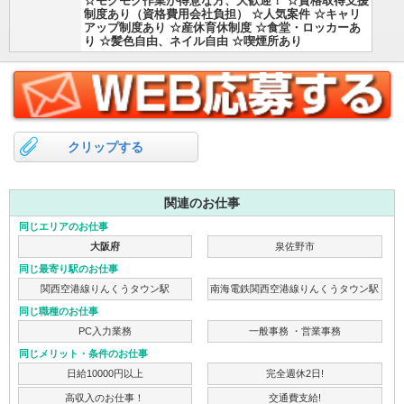
☆モクモク作業が得意な方、大歓迎！ ☆資格取得支援
制度あり（資格費用会社負担） ☆人気案件 ☆キャリ
アップ制度あり ☆産休育休制度 ☆食堂・ロッカーあ
り ☆髪色自由、ネイル自由 ☆喫煙所あり
クリップする
関連のお仕事
同じエリアのお仕事
大阪府
泉佐野市
同じ最寄り駅のお仕事
関西空港線りんくうタウン駅
南海電鉄関西空港線りんくうタウン駅
同じ職種のお仕事
PC入力業務
一般事務 ・営業事務
同じメリット・条件のお仕事
日給10000円以上
完全週休2日!
高収入のお仕事！
交通費支給!