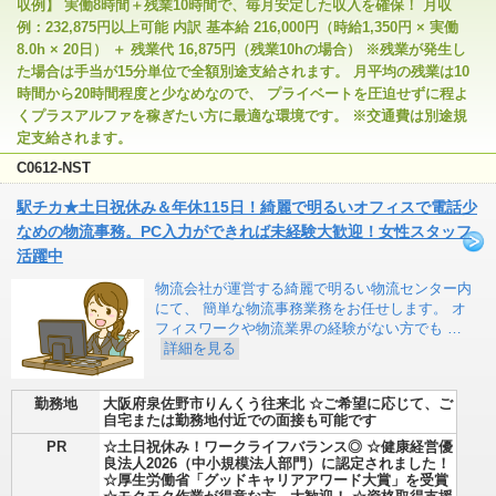
収例】 実働8時間＋残業10時間で、毎月安定した収入を確保！ 月収
例：232,875円以上可能 内訳 基本給 216,000円（時給1,350円 × 実働
8.0h × 20日） ＋ 残業代 16,875円（残業10hの場合） ※残業が発生し
た場合は手当が15分単位で全額別途支給されます。 月平均の残業は10
時間から20時間程度と少なめなので、 プライベートを圧迫せずに程よ
くプラスアルファを稼ぎたい方に最適な環境です。 ※交通費は別途規
定支給されます。
C0612-NST
駅チカ★土日祝休み＆年休115日！綺麗で明るいオフィスで電話少
なめの物流事務。PC入力ができれば未経験大歓迎！女性スタッフ
活躍中
物流会社が運営する綺麗で明るい物流センター内
にて、 簡単な物流事務業務をお任せします。 オ
フィスワークや物流業界の経験がない方でも …
詳細を見る
勤務地
大阪府泉佐野市りんくう往来北 ☆ご希望に応じて、ご
自宅または勤務地付近での面接も可能です
PR
☆土日祝休み！ワークライフバランス◎ ☆健康経営優
良法人2026（中小規模法人部門）に認定されました！
☆厚生労働省「グッドキャリアアワード大賞」を受賞