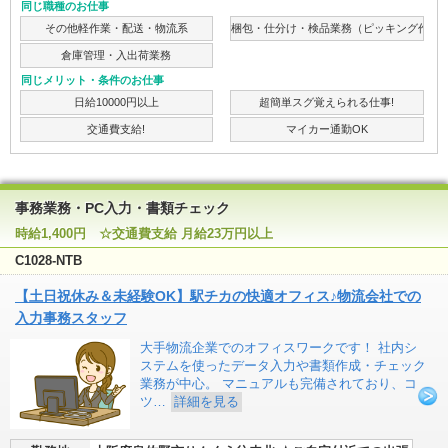
同じ職種のお仕事
その他軽作業・配送・物流系
梱包・仕分け・検品業務（ピッキング作業
倉庫管理・入出荷業務
同じメリット・条件のお仕事
日給10000円以上
超簡単スグ覚えられる仕事!
交通費支給!
マイカー通勤OK
事務業務・PC入力・書類チェック
時給1,400円 ☆交通費支給 月給23万円以上
C1028-NTB
【土日祝休み＆未経験OK】駅チカの快適オフィス♪物流会社での
入力事務スタッフ
大手物流企業でのオフィスワークです！ 社内シ
ステムを使ったデータ入力や書類作成・チェック
業務が中心。 マニュアルも完備されており、コ
ツ…
詳細を見る