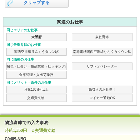
クリップする
関連のお仕事
同じエリアのお仕事
大阪府
泉佐野市
同じ最寄り駅のお仕事
関西空港線りんくうタウン駅
南海電鉄関西空港線りんくうタウン駅
同じ職種のお仕事
梱包・仕分け・検品業務（ピッキング作業）
リフトオペレーター
倉庫管理・入出荷業務
同じメリット・条件のお仕事
月収18万円以上
高収入のお仕事！
交通費支給!
マイカー通勤OK
物流倉庫での入力事務
時給1,350円 ☆交通費支給
C0409-NBO