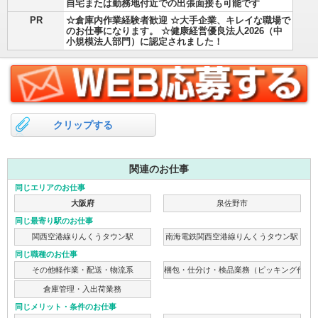
自宅または勤務地付近での出張面接も可能です
PR
☆倉庫内作業経験者歓迎 ☆大手企業、キレイな職場で
のお仕事になります。 ☆健康経営優良法人2026（中
小規模法人部門）に認定されました！
クリップする
関連のお仕事
同じエリアのお仕事
大阪府
泉佐野市
同じ最寄り駅のお仕事
関西空港線りんくうタウン駅
南海電鉄関西空港線りんくうタウン駅
同じ職種のお仕事
その他軽作業・配送・物流系
梱包・仕分け・検品業務（ピッキング作業
倉庫管理・入出荷業務
同じメリット・条件のお仕事