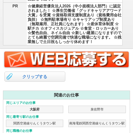
PR
☆健康経営優良法人2026（中小規模法人部門）に認定
されました！ ☆厚生労働省「グッドキャリアアワード
大賞」を受賞 ☆資格取得支援制度あり（資格費用会社
負担） ☆無料駐車場有り ☆キャリアップ制度あり
（無期雇用、正社員になれます） ☆産休育休制度 ☆
駅チカ ☆オフィスカジュアル ☆食堂・ロッカーあり
☆髪色自由、ネイル自由 ☆新しい建屋になりますので
とても綺麗で空調完備で快適な職場になります。 ☆残
業無しで土日祝もしっかり休めます！
クリップする
関連のお仕事
同じエリアのお仕事
大阪府
泉佐野市
同じ最寄り駅のお仕事
関西空港線りんくうタウン駅
南海電鉄関西空港線りんくうタウン駅
同じ職種のお仕事