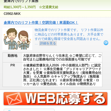
倉庫内でのリフト業務
時給1,300円～1,350円 ☆交通費支給
C0902-NKK
倉庫内でのリフト作業！空調完備！車通勤OK！
物流倉庫でのリフト作業です。 リフト作業以外
に検品などの付帯業務もあります。 大手企業で
すので綺麗な職場で安全面も問題ありません。
…
詳細を見る
勤務地
大阪府泉佐野市りんくう往来北 ☆ご希望に応じて、ご
自宅または勤務地付近での出張面接も可能です
PR
☆健康経営優良法人2026（中小規模法人部門）に認定
されました！ ☆厚生労働省「グッドキャリアアワード
大賞」を受賞 ☆資格取得支援制度あり（資格費用会社
負担） ☆人気案件 ☆キャリアップ制度あり（無期雇
用、正社員になれます） ☆産休育休制度 ☆食堂・ロ
ッカーあり ☆髪色自由、ネイル自由 ☆喫煙所あり