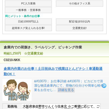
PC入力業務
その他オフィス系
一般事務 ・営業事務
同じメリット・条件のお仕事
日給10000円以上
駅近!徒歩5分以内
超簡単スグ覚えられる仕事!
交通費支給!
倉庫内での荷捌き、ラベルリング、ピッキング作業
時給1,250円 ☆交通費支給
C0210-NKK
倉庫内作業のお仕事！土日祝休みで残業ほとんどナシ！車通勤通
勤OK！
&#10070； お仕事詳細 &#10070； ピカピカで清
潔な物流倉庫内にて、荷物の仕分けや簡単な軽作
業をお任せし…
詳細を見る
勤務地
大阪府泉佐野市りんくう往来北 ☆ご希望に応じて、ご