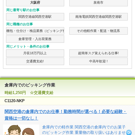
大阪府
泉南市
同じ最寄り駅のお仕事
関西空港線関西空港駅
南海電鉄関西空港線関西空港駅
同じ職種のお仕事
梱包・仕分け・検品業務（ピッキング作業）
その他軽作業・配送・物流系
倉庫管理・入出荷業務
同じメリット・条件のお仕事
月収18万円以上
超簡単スグ覚えられる仕事!
交通費支給!
中高年歓迎 !
倉庫内でのピッキング作業
時給1,250円 ☆交通費支給
C1120-NKP
関西空港の倉庫内でのお仕事！勤務時間が選べる！必要な経験・
資格は一切なし！
倉庫内での軽作業 関西空港の倉庫内でのお菓子
のピッキング作業 重量物の取り扱いはありませ