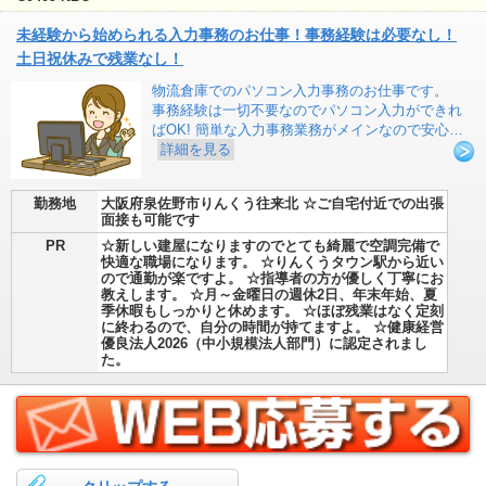
未経験から始められる入力事務のお仕事！事務経験は必要なし！
土日祝休みで残業なし！
物流倉庫でのパソコン入力事務のお仕事です。
事務経験は一切不要なのでパソコン入力ができれ
ばOK! 簡単な入力事務業務がメインなので安心…
詳細を見る
勤務地
大阪府泉佐野市りんくう往来北 ☆ご自宅付近での出張
面接も可能です
PR
☆新しい建屋になりますのでとても綺麗で空調完備で
快適な職場になります。 ☆りんくうタウン駅から近い
ので通勤が楽ですよ。 ☆指導者の方が優しく丁寧にお
教えします。 ☆月～金曜日の週休2日、年末年始、夏
季休暇もしっかりと休めます。 ☆ほぼ残業はなく定刻
に終わるので、自分の時間が持てますよ。 ☆健康経営
優良法人2026（中小規模法人部門）に認定されまし
た。