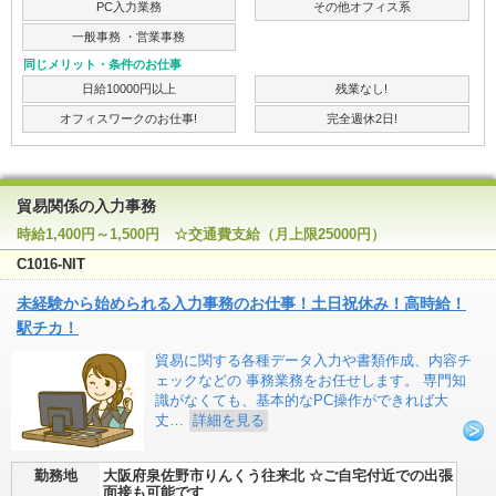
PC入力業務
その他オフィス系
一般事務 ・営業事務
同じメリット・条件のお仕事
日給10000円以上
残業なし!
オフィスワークのお仕事!
完全週休2日!
貿易関係の入力事務
時給1,400円～1,500円 ☆交通費支給（月上限25000円）
C1016-NIT
未経験から始められる入力事務のお仕事！土日祝休み！高時給！
駅チカ！
貿易に関する各種データ入力や書類作成、内容チ
ェックなどの 事務業務をお任せします。 専門知
識がなくても、基本的なPC操作ができれば大
丈…
詳細を見る
勤務地
大阪府泉佐野市りんくう往来北 ☆ご自宅付近での出張
面接も可能です