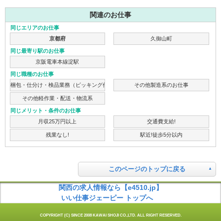
関連のお仕事
同じエリアのお仕事
京都府
久御山町
同じ最寄り駅のお仕事
京阪電車本線淀駅
同じ職種のお仕事
梱包・仕分け・検品業務（ピッキング作業）
その他製造系のお仕事
その他軽作業・配送・物流系
同じメリット・条件のお仕事
月収25万円以上
交通費支給!
残業なし!
駅近!徒歩5分以内
このページのトップに戻る
関西の求人情報なら【e4510.jp】
いい仕事ジェーピー トップへ
COPYRIGHT (C) SINCE 2008 KAWAI SHOJI CO.,LTD. ALL RIGHT RESERVED.