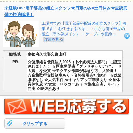
未経験OK♪電子部品の組立スタッフ★日勤のみ×土日休み★空調完
備の快適職場！
工場内での【電子部品や配線の組立スタッフ】募
集です！ お任せするのは、 ・小さな電子部品の
組立（手作業メイン） ・ケーブルや配線…
詳細を見る
勤務地
京都府久世郡久御山町
PR
☆健康経営優良法人2026（中小規模法人部門）に認定
されました！ ☆厚生労働省「グッドキャリアアワード
大賞」を受賞 ☆モクモク作業が得意な方、大歓迎！
☆資格取得支援制度あり（資格費用会社負担） ☆残業
ほぼなし ☆人気案件 ☆キャリアップ制度あり ☆産休
育休制度 ☆食堂・ロッカーあり ☆髪色自由、ネイル
自由 ☆喫煙所あり
クリップする