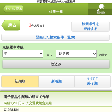
京阪電車本線淀の求人検索結果
仕事一覧
検索条件を
1
戻る
件あります
登録する
登録した検索条件一覧(0)
京阪電車本線
から
の間で
もうすぐ
初期順
新着順
終了順
電子部品や配線の組立て作業
時給1,200円～ ☆交通費規定支給
C1028-KNI