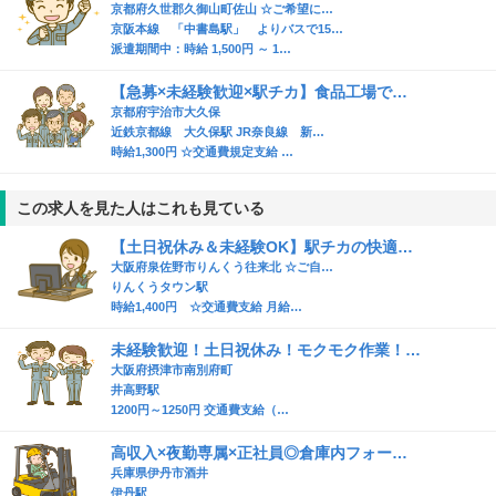
京都府久世郡久御山町佐山 ☆ご希望に…
京阪本線 「中書島駅」 よりバスで15…
派遣期間中：時給 1,500円 ～ 1…
【急募×未経験歓迎×駅チカ】食品工場で…
京都府宇治市大久保
近鉄京都線 大久保駅 JR奈良線 新…
時給1,300円 ☆交通費規定支給 …
この求人を見た人はこれも見ている
【土日祝休み＆未経験OK】駅チカの快適…
大阪府泉佐野市りんくう往来北 ☆ご自…
りんくうタウン駅
時給1,400円 ☆交通費支給 月給…
未経験歓迎！土日祝休み！モクモク作業！…
大阪府摂津市南別府町
井高野駅
1200円～1250円 交通費支給（…
高収入×夜勤専属×正社員◎倉庫内フォー…
兵庫県伊丹市酒井
伊丹駅