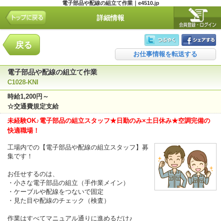
電子部品や配線の組立て作業｜e4510.jp
詳細情報
戻る
お仕事情報を転送する
電子部品や配線の組立て作業
C1028-KNI
時給1,200円～
☆交通費規定支給
未経験OK♪電子部品の組立スタッフ★日勤のみ×土日休み★空調完備の
快適職場！
工場内での【電子部品や配線の組立スタッフ】募
集です！
お任せするのは、
・小さな電子部品の組立（手作業メイン）
・ケーブルや配線をつないで固定
・見た目や配線のチェック（検査）
作業はすべてマニュアル通りに進めるだけ♪