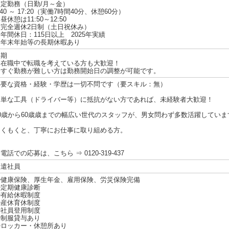
固定勤務（日勤/月～金）
:40 ～ 17:20（実働7時間40分、休憩60分）
昼休憩は11:50～12:50
・完全週休2日制（土日祝休み）
年間休日：115日以上 2025年実績
・年末年始等の長期休暇あり
長期
☆在職中で転職を考えている方も大歓迎！
今すぐ勤務が難しい方は勤務開始日の調整が可能です。
必要な資格・経験・学歴は一切不問です（要スキル：無）
簡単な工具（ドライバー等）に抵抗がない方であれば、未経験者大歓迎！
20歳から60歳歳までの幅広い世代のスタッフが、男女問わず多数活躍していま
もくもくと、丁寧にお仕事に取り組める方。
電話での応募は、こちら ⇒ 0120-319-437
派遣社員
◎健康保険、厚生年金、雇用保険、労災保険完備
◎定期健康診断
◎有給休暇制度
◎産休育休制度
◎社員登用制度
◎制服貸与あり
◎ロッカー・休憩所あり