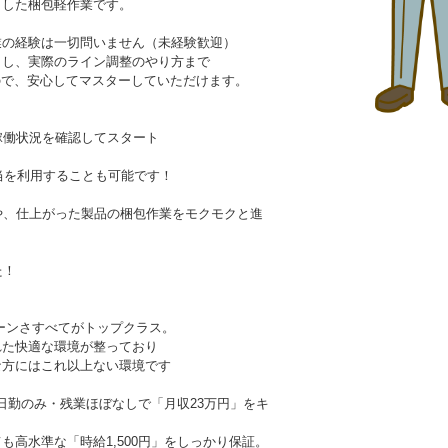
とした梱包軽作業です。
業の経験は一切問いません（未経験歓迎）
トし、実際のライン調整のやり方まで
ので、安心してマスターしていただけます。
の稼働状況を確認してスタート
出弁当を利用することも可能です！
回りや、仕上がった製品の梱包作業をモクモクと進
た！
ーンさすべてがトップクラス。
れた快適な環境が整っており
な方にはこれ以上ない環境です
！日勤のみ・残業ほぼなしで「月収23万円」をキ
も高水準な「時給1,500円」をしっかり保証。