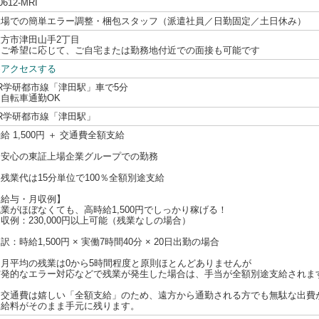
0612-MRI
工場での簡単エラー調整・梱包スタッフ（派遣社員／日勤固定／土日休み）
枚方市津田山手2丁目
☆ご希望に応じて、ご自宅または勤務地付近での面接も可能です
≫アクセスする
R学研都市線「津田駅」車で5分
☆自転車通勤OK
JR学研都市線「津田駅」
給 1,500円 ＋ 交通費全額支給
☆安心の東証上場企業グループでの勤務
残業代は15分単位で100％全額別途支給
【給与・月収例】
業がほぼなくても、高時給1,500円でしっかり稼げる！
収例：230,000円以上可能（残業なしの場合）
訳：時給1,500円 × 実働7時間40分 × 20日出勤の場合
※月平均の残業は0から5時間程度と原則ほとんどありませんが
突発的なエラー対応などで残業が発生した場合は、手当が全額別途支給されま
※交通費は嬉しい「全額支給」のため、遠方から通勤される方でも無駄な出費
お給料がそのまま手元に残ります。