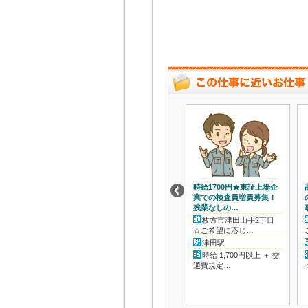
時給1700円★東証上場企
業での検査員増員募集！
残業なしの…
枚方市津田山手2丁目
☆ご希望に応じ…
津田駅
時給 1,700円以上 ＋ 交
通費規定…