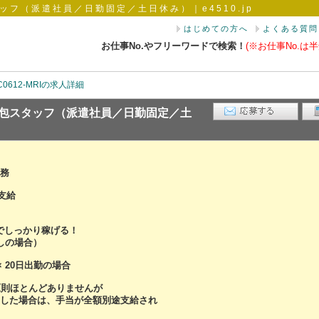
フ（派遣社員／日勤固定／土日休み）｜e4510.jp
はじめての方へ
よくある質問
お仕事No.やフリーワードで検索！
(※お仕事No.は半
C0612-MRIの求人詳細
包スタッフ（派遣社員／日勤固定／土
務
支給
円でしっかり稼げる！
なしの場合）
 × 20日出勤の場合
原則ほとんどありませんが
した場合は、手当が全額別途支給され