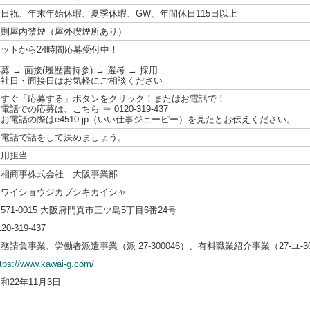
土日祝、年末年始休暇、夏季休暇、GW、年間休日115日以上
原則屋内禁煙（屋外喫煙所あり）
ネットから24時間応募受付中！
募 → 面接(履歴書持参) → 選考 → 採用
入社日・面接日はお気軽にご相談ください
今すぐ「応募する」ボタンをクリック！またはお電話で！
電話での応募は、こちら ⇒ 0120-319-437
お電話の際はe4510.jp（いい仕事ジェーピー）を見たとお伝えください。
お電話で話をして決めましょう。
採用担当
川相商事株式会社 大阪事業部
カワイショウジカブシキカイシャ
571-0015 大阪府門真市三ツ島5丁目6番24号
120-319-437
務請負事業、労働者派遣事業（派 27-300046）、有料職業紹介事業（27-ユ-30
ttps://www.kawai-g.com/
和22年11月3日