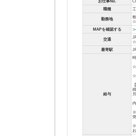
お仕事No.
C
職種
勤務地
MAPを確認する
J
交通
最寄駅
時
☆
残
給与
月
内