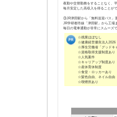
夜勤や交替勤務をすることなく、
毎月安定した高収入を得ることが
③JR津田駅から「無料送迎バス」
JR学研都市線「津田駅」から工場
毎日の電車通勤が非常にスムーズ
☆残業ほぼなし
☆健康経営優良法人202
☆厚生労働省「グッドキ
☆資格取得支援制度あり
☆人気案件
☆キャリアップ制度あり
☆産休育休制度
☆食堂・ロッカーあり
☆髪色自由、ネイル自由
☆喫煙所あり