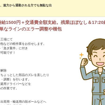
、遠方から通勤される方でも無駄な出
給1500円＋交通費全額支給。残業ほぼなし＆17:2
簡単なラインのエラー調整や梱包
造工場にて
梱包などの軽作業をお任せします。
い「急ぎ案件」に付き
が可能です！
常解除
、ちょっとした部品のズレを直したり
り・調整）を行います。
家庭用ドライバーなどを
ルの作業です。
、出荷用・輸送用の段ボールなどへ