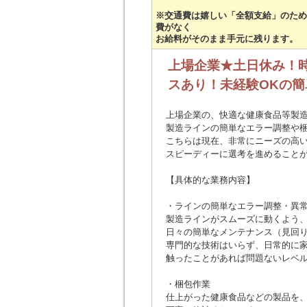
※交通費は嬉しい「全額支給」のため
費がなく
お給料がそのまま手元に残ります。
上場企業★土日休み！時
スあり！未経験OKの
上場企業の、快適な健康食品等製
製造ラインの簡単なエラー調整や
こちらは現在、非常にニーズの高
スピーディーに選考を進めること
【具体的な業務内容】
・ラインの簡単なエラー調整・異
製造ラインがスムーズに動くよう
日々の簡単なメンテナンス（見回
専門的な技術はいらず、日常的に
触ったことがあれば問題ないレベ
・梱包作業
仕上がった健康食品などの製品を