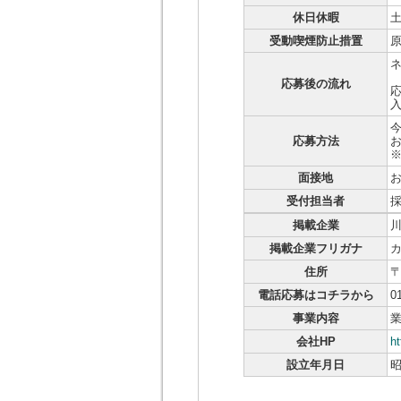
休日休暇
受動喫煙防止措置
応募後の流れ
応
応募方法
お
※
面接地
受付担当者
掲載企業
掲載企業フリガナ
住所
〒
電話応募はコチラから
0
事業内容
業
会社HP
h
設立年月日
昭