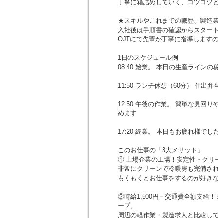
丁寧に箱詰めしていく、コツコツ
★スキルやこれまでの職歴、製造
入社後は手順書の確認からスター
OJTにて先輩が丁寧に指導します
1日のスケジュール例
08:40 始業。 本日の生産ライン
11:50 ランチ休憩（60分） 仕
12:50 午後の作業。 簡単な見
めます
17:20 終業。 本日もお疲れ様でし
このお仕事の「3大メリット」
① 上場企業の工場！安定性・クリ
非常にクリーンで冷暖房も完備さ
もくもくとお仕事をするのが好き
②時給1,500円＋交通費全額支給
ープ。
周辺の軽作業・製造求人と比較して