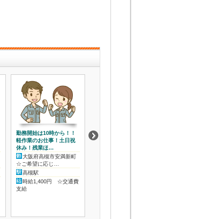
勤務開始は10時から！！
「はじめはみんな初心者
正社員でのものづ
軽作業のお仕事！土日祝
でした」工場内での部品
お仕事をお探しの
休み！残業ほ…
組付け！！未経…
見！資格取得＆給
大阪府高槻市安満新町
大阪府高槻市安満新町
大阪府高槻市安
☆ご希望に応じ…
☆ご希望に応じ…
☆ご希望に応じ…
高槻駅
JR「高槻駅」より徒歩
高槻駅
10分 阪急「…
時給1,400円 ☆交通費
月給200,000～25
支給
時給 1,250円 ＋ 交通費
円 ☆賞与…
規定支給…