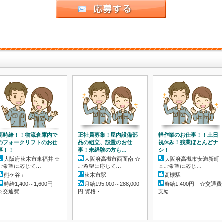
高時給！！物流倉庫内で
正社員募集！屋内設備部
軽作業のお仕事！！土日
>
のフォークリフトのお仕
品の組立、設置のお仕
祝休み！残業ほとんどナ
事！！
事！未経験の方も…
シ！
大阪府茨木市東福井 ☆
大阪府高槻市西面南 ☆
大阪府高槻市安満新町
ご希望に応じて…
ご希望に応じて…
☆ご希望に応じ…
熊ケ谷」
茨木市駅
高槻駅
時給1,400～1,600円
月給195,000～288,000
時給1,400円 ☆交通費
☆交通費…
円 資格・…
支給