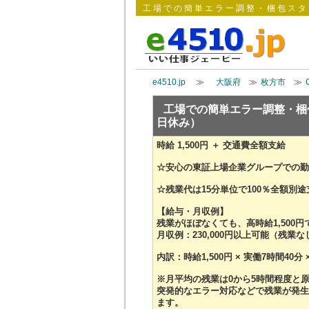
工場での簡単エラー調整・梱包スタッ
e4510.jp
≫
大阪府
≫
枚方市
≫
工場での簡単エラー調整・梱
日休み）
時給 1,500円 ＋ 交通費全額支給
☆安心の東証上場企業グループでの勤
☆残業代は15分単位で100％全額別途
【給与・月収例】
残業がほぼなくても、高時給1,500
月収例：230,000円以上可能（残業
内訳：時給1,500円 × 実働7時間40分
※月平均の残業は0から5時間程度と
突発的なエラー対応などで残業が発生
ます。