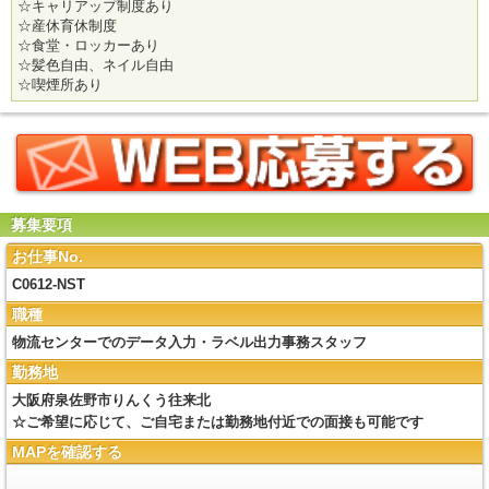
☆キャリアップ制度あり
☆産休育休制度
☆食堂・ロッカーあり
☆髪色自由、ネイル自由
☆喫煙所あり
募集要項
お仕事No.
C0612-NST
職種
物流センターでのデータ入力・ラベル出力事務スタッフ
勤務地
大阪府泉佐野市りんくう往来北
☆ご希望に応じて、ご自宅または勤務地付近での面接も可能です
MAPを確認する