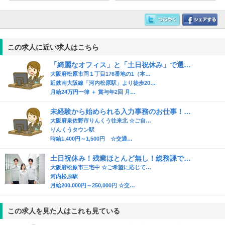
この求人に近い求人はこちら
「綺麗なオフィス」と「土日祝休み」で選…
大阪府松原市岡１丁目176番地の1（本…
近鉄南大阪線「河内松原駅」より徒歩20…
月給24万円一律 ＋ 賞与年2回 月…
未経験から始められる入力事務のお仕事！…
大阪府泉佐野市りんくう往来北 ☆ご自…
りんくうタウン駅
時給1,400円～1,500円 ☆交通…
土日祝休み！残業ほとんど無し！総務課で…
大阪府松原市三宅中 ☆ご希望に応じて…
河内松原駅
月給200,000円～250,000円 ☆交…
この求人を見た人はこれも見ている