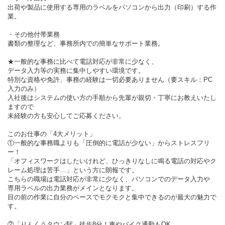
出荷や製品に使用する専用のラベルをパソコンから出力（印刷）する作
業。
・その他付帯業務
書類の整理など、事務所内での簡単なサポート業務。
★一般的な事務に比べて電話対応が非常に少なく、
データ入力等の実務に集中しやすい環境です。
特別な資格や免許、事務の経験は一切必要ありません（要スキル：PC
入力のみ）
入社後はシステムの使い方の手順から先輩が親切・丁寧にお教えいたし
ますので
未経験の方も安心してご応募ください。
このお仕事の「4大メリット」
①一般的な事務職よりも「圧倒的に電話が少ない」からストレスフリ
ー！
「オフィスワークはしたいけれど、ひっきりなしに鳴る電話の対応やク
レーム処理は苦手…」という方に朗報です。
こちらの職場は電話対応が非常に少なく、パソコンでのデータ入力や
専用ラベルの出力業務がメインとなります。
目の前の作業に自分のペースでモクモクと集中できるのが最大の魅力で
す。
②「りんくうタウン駅」徒歩8分！車やバイク通勤もOK。