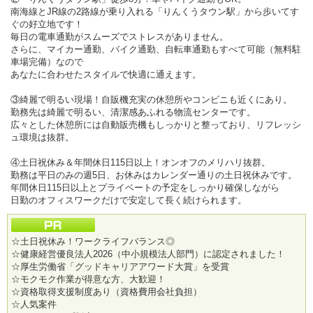
南海線とJR線の2路線が乗り入れる「りんくうタウン駅」から歩いてす
ぐの好立地です！
毎日の電車通勤がスムーズでストレスがありません。
さらに、マイカー通勤、バイク通勤、自転車通勤もすべて可能（無料駐
車場完備）なので
あなたに合わせたスタイルで快適に通えます。
③綺麗で明るい現場！自販機充実の休憩所やコンビニも近くにあり。
勤務先は綺麗で明るい、清潔感あふれる物流センターです。
広々とした休憩所には自動販売機もしっかりと整っており、リフレッシ
ュ環境は抜群。
④土日祝休み＆年間休日115日以上！オンオフのメリハリ抜群。
勤務は平日のみの週5日、お休みはカレンダー通りの土日祝休みです。
年間休日115日以上とプライベートの予定をしっかり確保しながら
日勤のオフィスワークだけで安定して長く続けられます。
☆土日祝休み！ワークライフバランス◎
☆健康経営優良法人2026（中小規模法人部門）に認定されました！
☆厚生労働省「グッドキャリアアワード大賞」を受賞
☆モクモク作業が得意な方、大歓迎！
☆資格取得支援制度あり（資格費用会社負担）
☆人気案件