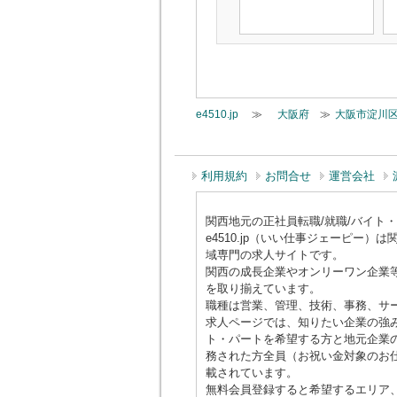
e4510.jp
≫
大阪府
≫
大阪市淀川
利用規約
お問合せ
運営会社
関西地元の正社員転職/就職/バイト・アル
e4510.jp（いい仕事ジェーピ
域専門の求人サイトです。
関西の成長企業やオンリーワン企業
を取り揃えています。
職種は営業、管理、技術、事務、サ
求人ページでは、知りたい企業の強み
ト・パートを希望する方と地元企業の
務された方全員（お祝い金対象のお仕
載されています。
無料会員登録すると希望するエリア