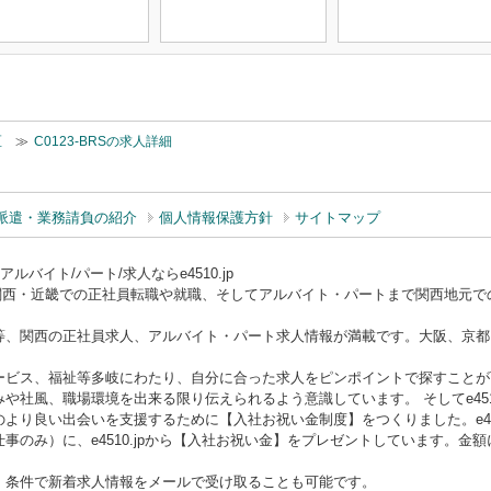
区
≫
C0123-BRSの求人詳細
派遣・業務請負の紹介
個人情報保護方針
サイトマップ
バイト/パート/求人ならe4510.jp
ー）は関西・近畿での正社員転職や就職、そしてアルバイト・パートまで関西地元
等、関西の正社員求人、アルバイト・パート求人情報が満載です。大阪、京都
ービス、福祉等多岐にわたり、自分に合った求人をピンポイントで探すことが
や社風、職場環境を出来る限り伝えられるよう意識しています。 そしてe451
より良い出会いを支援するために【入社お祝い金制度】をつくりました。e451
事のみ）に、e4510.jpから【入社お祝い金】をプレゼントしています。金
、条件で新着求人情報をメールで受け取ることも可能です。