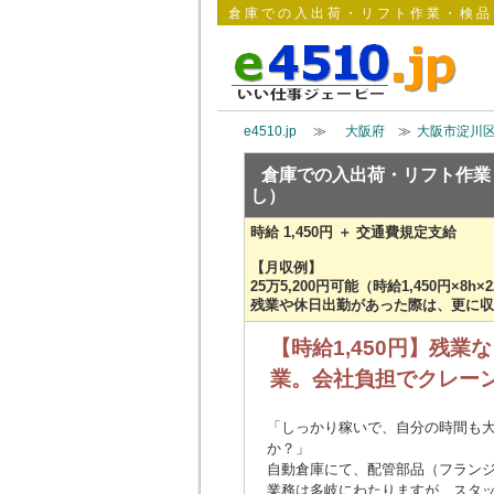
倉庫での入出荷・リフト作業・検品ス
e4510.jp
≫
大阪府
≫
大阪市淀川
倉庫での入出荷・リフト作業
し）
時給 1,450円 ＋ 交通費規定支給
【月収例】
25万5,200円可能（時給1,450円×8h
残業や休日出勤があった際は、更に収
【時給1,450円】残
業。会社負担でクレー
「しっかり稼いで、自分の時間も
か？」
自動倉庫にて、配管部品（フラン
業務は多岐にわたりますが、スタ