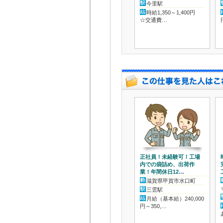
今里駅
時給1,350～1,400円
☆交通費…
正社員！未経験可！工場
内での袋詰め、出荷作
業！年間休日12…
滋賀県甲賀市水口町
三雲駅
月給（基本給）240,000
円～350,…