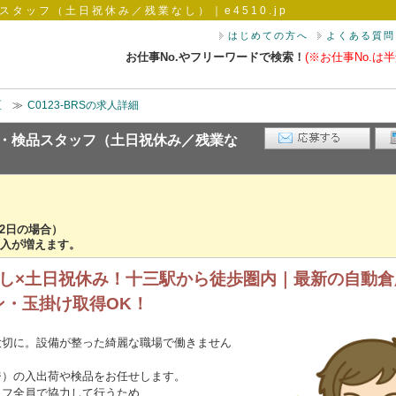
タッフ（土日祝休み／残業なし）｜e4510.jp
はじめての方へ
よくある質問
お仕事No.やフリーワードで検索！
(※お仕事No.は半
区
≫
C0123-BRSの求人詳細
・検品スタッフ（土日祝休み／残業な
×22日の場合）
入が増えます。
業なし×土日祝休み！十三駅から徒歩圏内｜最新の自動
ン・玉掛け取得OK！
大切に。設備が整った綺麗な職場で働きません
ジ）の入出荷や検品をお任せします。
ッフ全員で協力して行うため