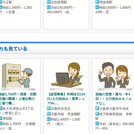
大正駅
北加賀屋駅
阿波座駅
時給1,300円～1,350
月給230,000円～
時給1500円～1,600
円 ☆交通…
350,000円 （経…
22時～翌…
時給1,700円！清潔・空調
【経理事務】年間休日124
保険の営業！賞与・年4
完備の職場！上場企業の
日×土日祝休み！業界シェ
回！！土日祝休み＆ノル
工場で機…
アNo.…
マなし
枚方市津田山手2丁目
京都市伏見区
大阪府大阪市中央区
☆ご希望に応じ…
京阪本線 丹波橋駅
地下鉄御堂筋線 本町
津田駅
駅
時給1,400円～1,600
時給 1,700円 ・交通費
円 （能力…
月給（基本給）200,000
あり：規…
円～450,…