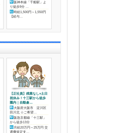
阪神本線「千船駅」よ
阪急線「上新庄駅」よ
時給1,400～1,
り徒歩9分 …
り徒歩10分 …
円
☆交通費…
時給1,500円～1,550円
時給 1,300円 ＋ 交通費
【給与…
規定支給…
【正社員】残業なし×土日
祝休み！十三駅から徒歩
圏内｜自動倉…
大阪府大阪市 淀川区
田川北 ☆ご希望…
阪急京都線「十三駅」
から徒歩13分
月給20万円～25万円 交
通費規定支…