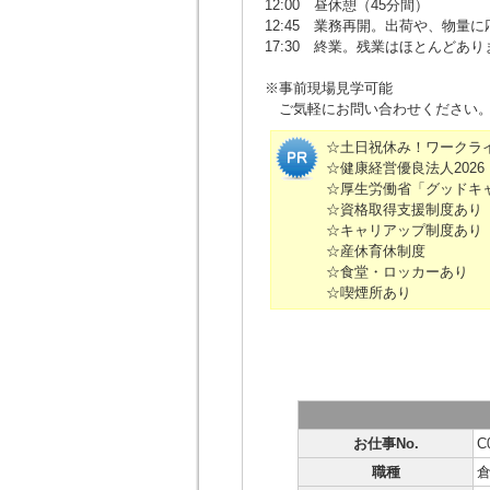
12:00 昼休憩（45分間）
12:45 業務再開。出荷や、物量
17:30 終業。残業はほとんどあ
※事前現場見学可能
ご気軽にお問い合わせください
☆土日祝休み！ワークラ
☆健康経営優良法人202
☆厚生労働省「グッドキ
☆資格取得支援制度あり
☆キャリアップ制度あり
☆産休育休制度
☆食堂・ロッカーあり
☆喫煙所あり
お仕事No.
C
職種