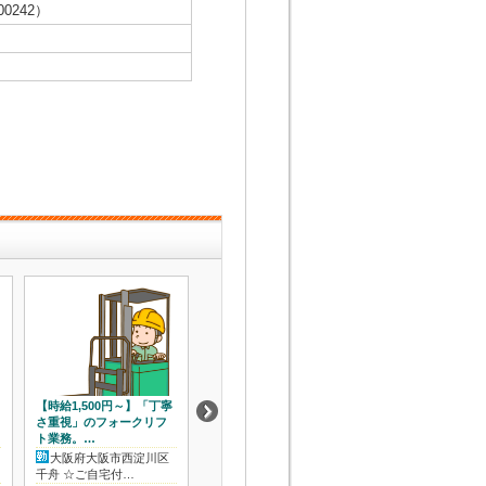
0242）
【時給1,500円～】「丁寧
駅から徒歩10分★土日祝
経験を活かして高
さ重視」のフォークリフ
休み！空調完備で5Sが行
紙製品の印刷オペ
ト業務。…
き届いた綺…
ーのお仕事！駅…
大阪府大阪市西淀川区
大阪府大阪市東淀川区
大阪府大阪市鶴
千舟 ☆ご自宅付…
小松 ☆ご希望に…
新森古市駅