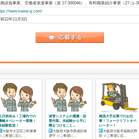
務請負事業、労働者派遣事業（派 27-300046）、有料職業紹介事業（27-ユ-30
ttps://www.kawai-g.com/
和22年11月3日
土日祝休み！工場内での
保管システムの運搬・設
物流大手企業でのお仕
>
機械オペレーター業務！
置作業。未経験から手に
事！フォークリフトオペ
未経験歓迎！
職をつけること…
レーター！
大阪市大正区三軒家東
大阪府大阪市西成区南
大阪府大阪市福島区野
☆ご希望に応じ…
津守 ☆ご希望に…
田 ☆ご希望に応…