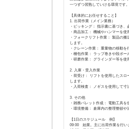
一つずつ習熟していける環境です
【具体的にお任せすること】
1. 出荷作業（メイン業務）
・ピッキング： 指示書に基づき、
・商品加工： 機械やハンマーを使
・フォークリフト作業： 製品の搬
します。
・クレーン作業： 重量物の移動を
・梱包作業： ラップ巻きや段ボー
・研磨作業： グラインダー等を使
2. 入庫・受入作業
・荷受け： リフトを使用したスロ
します。
・入荷検査： ノギスを使用して寸
3. その他
・雑務パレット作成： 電動工具を
・環境整備： 倉庫内の整理整頓や
【1日のスケジュール 例】
09:00 始業。主に出荷作業を行い