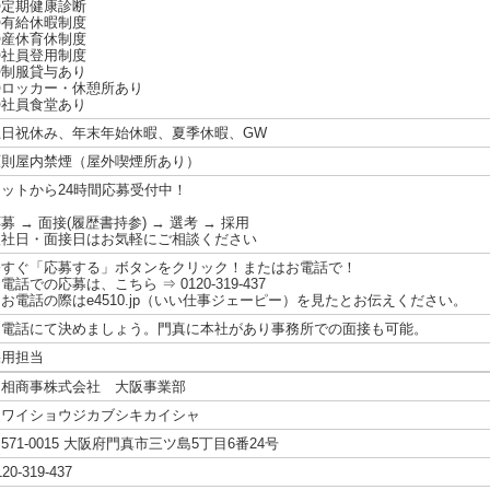
◎定期健康診断
◎有給休暇制度
◎産休育休制度
◎社員登用制度
◎制服貸与あり
◎ロッカー・休憩所あり
◎社員食堂あり
土日祝休み、年末年始休暇、夏季休暇、GW
原則屋内禁煙（屋外喫煙所あり）
ネットから24時間応募受付中！
募 → 面接(履歴書持参) → 選考 → 採用
入社日・面接日はお気軽にご相談ください
今すぐ「応募する」ボタンをクリック！またはお電話で！
電話での応募は、こちら ⇒ 0120-319-437
お電話の際はe4510.jp（いい仕事ジェーピー）を見たとお伝えください。
お電話にて決めましょう。門真に本社があり事務所での面接も可能。
採用担当
川相商事株式会社 大阪事業部
カワイショウジカブシキカイシャ
571-0015 大阪府門真市三ツ島5丁目6番24号
120-319-437