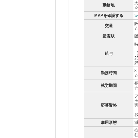
勤務地
MAPを確認する
交通
最寄駅
時
給与
2
8
勤務時間
就労期間
応募資格
お
雇用形態
派