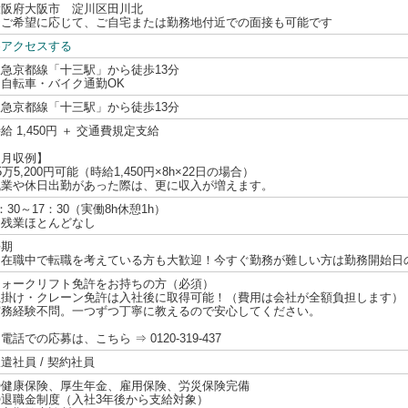
大阪府大阪市 淀川区田川北
☆ご希望に応じて、ご自宅または勤務地付近での面接も可能です
≫アクセスする
阪急京都線「十三駅」から徒歩13分
☆自転車・バイク通勤OK
阪急京都線「十三駅」から徒歩13分
給 1,450円 ＋ 交通費規定支給
【月収例】
5万5,200円可能（時給1,450円×8h×22日の場合）
残業や休日出勤があった際は、更に収入が増えます。
：30～17：30（実働8h休憩1h）
☆残業ほとんどなし
長期
☆在職中で転職を考えている方も大歓迎！今すぐ勤務が難しい方は勤務開始日
フォークリフト免許をお持ちの方（必須）
玉掛け・クレーン免許は入社後に取得可能！（費用は会社が全額負担します）
実務経験不問。一つずつ丁寧に教えるので安心してください。
電話での応募は、こちら ⇒ 0120-319-437
遣社員 / 契約社員
◎健康保険、厚生年金、雇用保険、労災保険完備
◎退職金制度（入社3年後から支給対象）