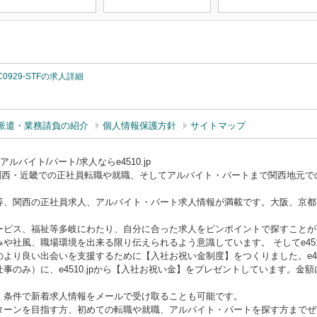
C0929-STFの求人詳細
派遣・業務請負の紹介
個人情報保護方針
サイトマップ
バイト/パート/求人ならe4510.jp
ー）は関西・近畿での正社員転職や就職、そしてアルバイト・パートまで関西地元
等、関西の正社員求人、アルバイト・パート求人情報が満載です。大阪、京都
ービス、福祉等多岐にわたり、自分に合った求人をピンポイントで探すことが
や社風、職場環境を出来る限り伝えられるよう意識しています。 そしてe451
より良い出会いを支援するために【入社お祝い金制度】をつくりました。e451
事のみ）に、e4510.jpから【入社お祝い金】をプレゼントしています。金
、条件で新着求人情報をメールで受け取ることも可能です。
ターンを目指す方、初めての転職や就職、アルバイト・パートを探す方までぜひe4