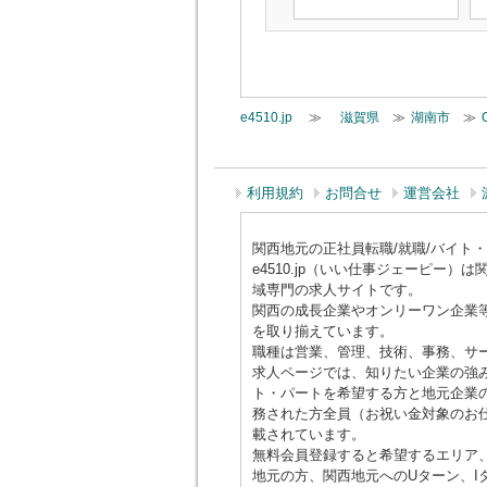
e4510.jp
≫
滋賀県
≫
湖南市
≫
利用規約
お問合せ
運営会社
関西地元の正社員転職/就職/バイト・アル
e4510.jp（いい仕事ジェーピ
域専門の求人サイトです。
関西の成長企業やオンリーワン企業
を取り揃えています。
職種は営業、管理、技術、事務、サ
求人ページでは、知りたい企業の強み
ト・パートを希望する方と地元企業の
務された方全員（お祝い金対象のお仕
載されています。
無料会員登録すると希望するエリア
地元の方、関西地元へのUターン、I