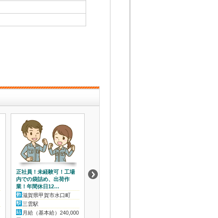
正社員！未経験可！工場
大手企業での梱包業務！
工場内での機械オ
内での袋詰め、出荷作
未経験の方も活躍できる
ターのお仕事！正
業！年間休日12…
職場です！土日…
提の紹介予定派…
滋賀県甲賀市水口町
滋賀県蒲生郡竜王町西
滋賀県甲賀市信
川1321
町
三雲駅
近江八幡駅
瀬田駅
月給（基本給）240,000