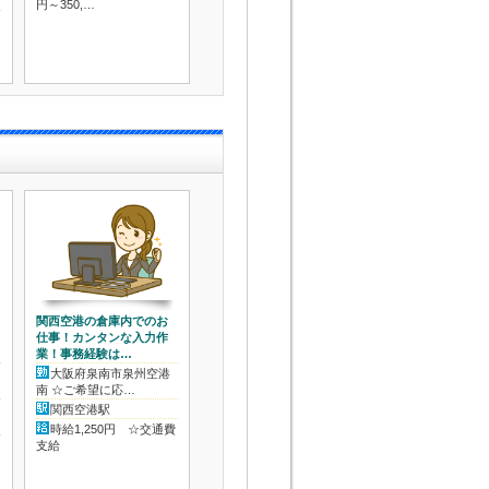
円～350,…
時給1250円＋賞与（年
時給1,400円
2回 規定有）…
支給
関西空港の倉庫内でのお
仕事！カンタンな入力作
業！事務経験は…
大阪府泉南市泉州空港
南 ☆ご希望に応…
関西空港駅
時給1,250円 ☆交通費
支給