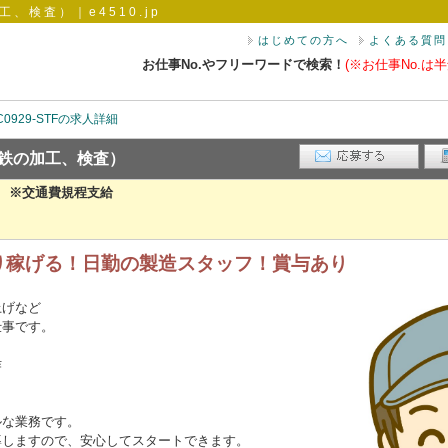
、検査）｜e4510.jp
はじめての方へ
よくある質問
お仕事No.やフリーワードで検索！
(※お仕事No.は半
C0929-STFの求人詳細
鉄の加工、検査）
） ※交通費規程支給
り稼げる！日勤の製造スタッフ！賞与あり
上げなど
仕事です。
作
ク
ルな業務です。
導しますので、安心してスタートできます。