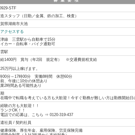
募集要項
0929-STF
製造スタッフ（日勤／金属、鉄の加工、検査）
滋賀県湖南市大池
≫アクセスする
草津線 三雲駅から自動車で15分
マイカー・自転車・バイク通勤可
三雲駅
給1400円 賞与（年2回 規定有） ※交通費規程支給
月25万円以上稼げます。
時00分～17時00分 実働8時間 休憩60分
午前、午後に10分の休憩あり
残業2時間ある可能性あり
長期
☆在職中で転職を考えている方も大歓迎！今すぐ勤務が難しい方は勤務開始日
未経験の方も大歓迎！！
ブランクOK！！
電話での応募は、こちら ⇒ 0120-319-437
遣社員 / 契約社員
◎健康保険、厚生年金、雇用保険、労災保険完備
◎退職金制度（入社3年後から支給対象）