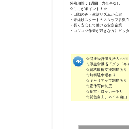
習熟期間：1週間 力仕事なし
☆ここがポイント！☆
・日勤のみ・生活リズムが安定
・未経験スタートのスタッフ多数
・長く安心して働ける安定企業
・コツコツ作業が好きな方にピッ
☆健康経営優良法人202
☆厚生労働省「グッドキ
☆資格取得支援制度あり
☆無料駐車場有り
☆キャリアップ制度あり
☆産休育休制度
☆食堂・ロッカーあり
☆髪色自由、ネイル自由