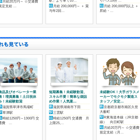
駅」より車で10…
りバス15分 …
月給20万円～ ☆交通費
規定支給 …
月給 200,000円～ ＋ 賞
月給 200,000円以上 ＋
与年2回…
昇給・…
検品及びオペレーター業
短期募集！未経験歓迎、
未経験OK！大手ガラスメ
務！増員募集！土日祝休
スキル不要！簡単な袋詰
ーカーでモクモク製造ス
み！未経験歓迎
め作業！人気案…
タッフ／安定…
滋賀県草津市馬場町
滋賀県湖南市下田
京都府京都市南区久世
大薮町
草津駅
三雲駅
R東海道本線（JR京都
時給1250円～1300円 交
時給1250円 交通費 月
線） 向日町駅
通費 …
上限25,…
月給20万円～ ☆交通費
規定支給（月…