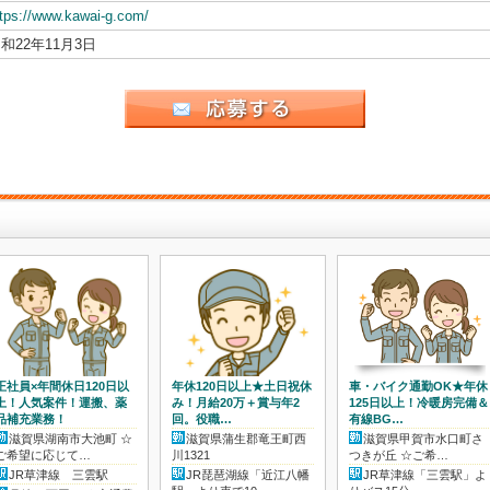
ttps://www.kawai-g.com/
和22年11月3日
正社員×年間休日120日以
年休120日以上★土日祝休
車・バイク通勤OK★年休
>
上！人気案件！運搬、薬
み！月給20万＋賞与年2
125日以上！冷暖房完備＆
品補充業務！
回。役職…
有線BG…
滋賀県湖南市大池町 ☆
滋賀県蒲生郡竜王町西
滋賀県甲賀市水口町さ
ご希望に応じて…
川1321
つきが丘 ☆ご希…
JR草津線 三雲駅
JR琵琶湖線「近江八幡
JR草津線「三雲駅」よ