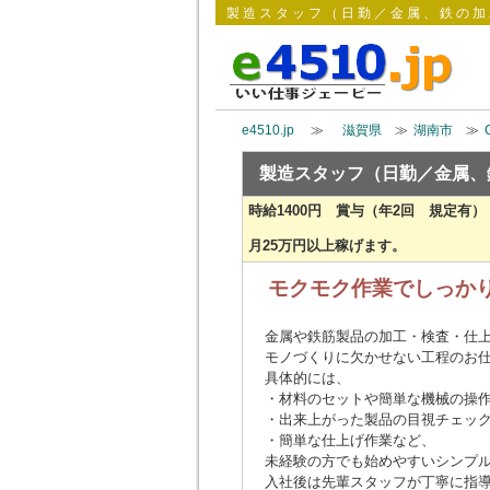
製造スタッフ（日勤／金属、鉄の加工
e4510.jp
≫
滋賀県
≫
湖南市
≫
製造スタッフ（日勤／金属、
時給1400円 賞与（年2回 規定有
月25万円以上稼げます。
モクモク作業でしっか
金属や鉄筋製品の加工・検査・仕
モノづくりに欠かせない工程のお
具体的には、
・材料のセットや簡単な機械の操
・出来上がった製品の目視チェッ
・簡単な仕上げ作業など、
未経験の方でも始めやすいシンプ
入社後は先輩スタッフが丁寧に指