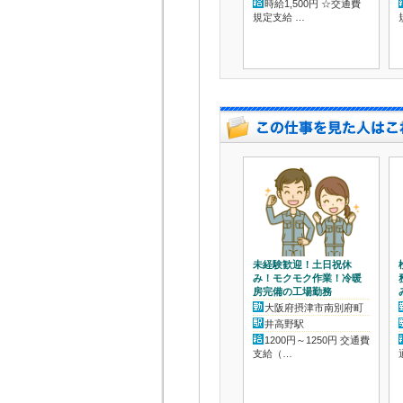
時給1,500円 ☆交通費
規定支給 …
未経験歓迎！土日祝休
み！モクモク作業！冷暖
房完備の工場勤務
大阪府摂津市南別府町
井高野駅
1200円～1250円 交通費
支給（…