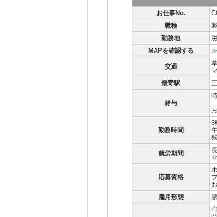
お仕事No.
C
職種
勤務地
MAPを確認する
交通
最寄駅
時
給与
8
勤務時間
就労期間
応募資格
お
雇用形態
派