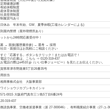
◎定期健康診断
◎有給休暇制度
◎産休育休制度
◎社員登用制度
◎制服貸与あり
土日休み 年末年始、GW、夏季休暇(工場カレンダーによる)
原則屋内禁煙（屋外喫煙所あり）
ネットから24時間応募受付中！
募 → 面接(履歴書持参) → 選考 → 採用
入社日・面接日はお気軽にご相談ください
今すぐ「応募する」ボタンをクリック！またはお電話で！
電話での応募は、こちら ⇒ 0120-319-437
お電話の際はe4510.jp（いい仕事ジェーピー）を見たとお伝えください。
賀県草津市野路東5丁目26番35号
採用担当
川相商事株式会社 大阪事業部
カワイショウジカブシキカイシャ
571-0015 大阪府門真市三ツ島5丁目6番24号
120-319-437
務請負事業、労働者派遣事業（派 27-300046）、有料職業紹介事業（27-ユ-30