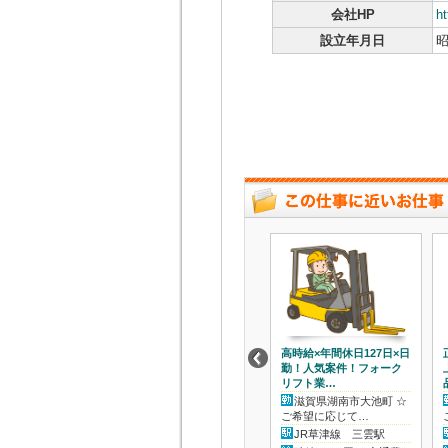
会社HP
h
設立年月日
昭
高時給×年間休日127日×日
勤！人気案件！フォーク
リフト業…
滋賀県湖南市大池町 ☆
ご希望に応じて…
JR草津線 三雲駅