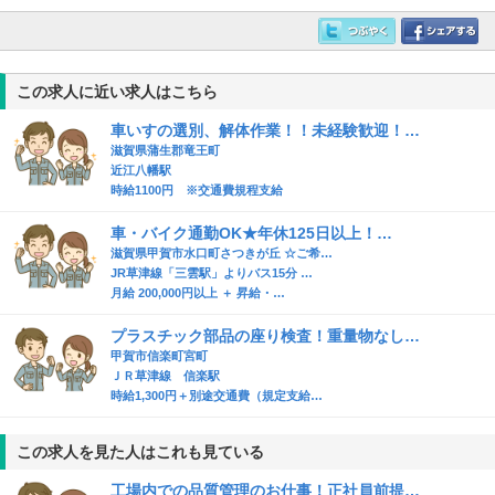
この求人に近い求人はこちら
車いすの選別、解体作業！！未経験歓迎！…
滋賀県蒲生郡竜王町
近江八幡駅
時給1100円 ※交通費規程支給
車・バイク通勤OK★年休125日以上！…
滋賀県甲賀市水口町さつきが丘 ☆ご希…
JR草津線「三雲駅」よりバス15分 …
月給 200,000円以上 ＋ 昇給・…
プラスチック部品の座り検査！重量物なし…
甲賀市信楽町宮町
ＪＲ草津線 信楽駅
時給1,300円＋別途交通費（規定支給…
この求人を見た人はこれも見ている
工場内での品質管理のお仕事！正社員前提…