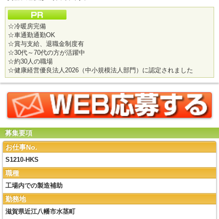
☆冷暖房完備
☆車通勤通勤OK
☆賞与支給、退職金制度有
☆30代～70代の方が活躍中
☆約30人の職場
☆健康経営優良法人2026（中小規模法人部門）に認定されました
募集要項
お仕事No.
S1210-HKS
職種
工場内での製造補助
勤務地
滋賀県近江八幡市水茎町