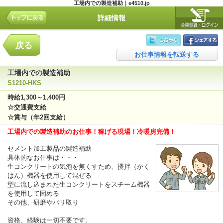
工場内での製造補助｜e4510.jp
詳細情報
戻る
お仕事情報を転送する
工場内での製造補助
S1210-HKS
時給1,300～1,400円
☆交通費支給
☆賞与（年2回支給）
工場内での製造補助のお仕事！稼げる現場！冷暖房完備！
セメント加工製品の製造補助
具体的なお仕事は・・・
生コンクリートの気泡を無くすため、攪拌（かく
はん）機器を使用して混ぜる
型に流し込まれた生コンクリートをスチーム機器
を使用して固める
その他、研磨やバリ取り
資格、経験は一切不要です。