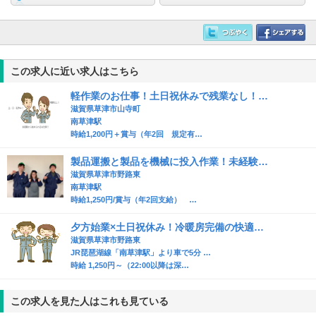
この求人に近い求人はこちら
軽作業のお仕事！土日祝休みで残業なし！…
滋賀県草津市山寺町
南草津駅
時給1,200円＋賞与（年2回 規定有…
製品運搬と製品を機械に投入作業！未経験…
滋賀県草津市野路東
南草津駅
時給1,250円/賞与（年2回支給） …
夕方始業×土日祝休み！冷暖房完備の快適…
滋賀県草津市野路東
JR琵琶湖線「南草津駅」より車で5分 …
時給 1,250円～（22:00以降は深…
この求人を見た人はこれも見ている