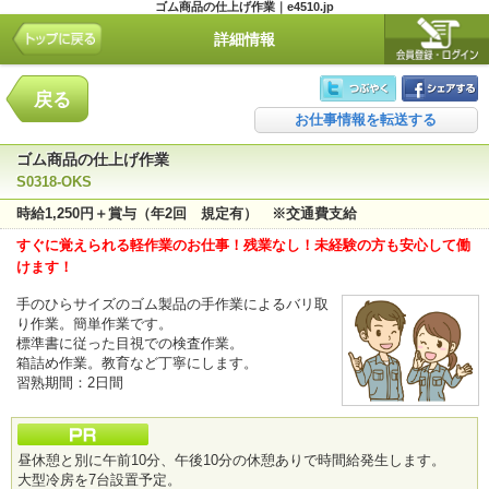
ゴム商品の仕上げ作業｜e4510.jp
詳細情報
戻る
お仕事情報を転送する
ゴム商品の仕上げ作業
S0318-OKS
時給1,250円＋賞与（年2回 規定有） ※交通費支給
すぐに覚えられる軽作業のお仕事！残業なし！未経験の方も安心して働
けます！
手のひらサイズのゴム製品の手作業によるバリ取
り作業。簡単作業です。
標準書に従った目視での検査作業。
箱詰め作業。教育など丁寧にします。
習熟期間：2日間
昼休憩と別に午前10分、午後10分の休憩ありで時間給発生します。
大型冷房を7台設置予定。