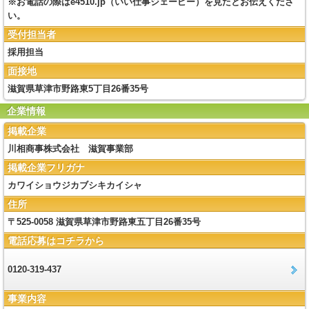
※お電話の際はe4510.jp（いい仕事ジェーピー）を見たとお伝えくださ
い。
受付担当者
採用担当
面接地
滋賀県草津市野路東5丁目26番35号
企業情報
掲載企業
川相商事株式会社 滋賀事業部
掲載企業フリガナ
カワイショウジカブシキカイシャ
住所
〒525-0058 滋賀県草津市野路東五丁目26番35号
電話応募はコチラから
0120-319-437
事業内容