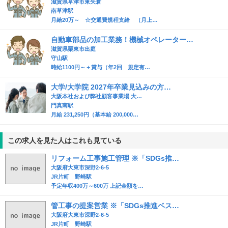
滋賀県草津市東矢倉
南草津駅
月給20万～ ☆交通費規程支給 （月上…
自動車部品の加工業務！機械オペレーター…
滋賀県栗東市出庭
守山駅
時給1100円～＋賞与（年2回 規定有…
大学/大学院 2027年卒業見込みの方…
大阪本社および弊社顧客事業場 大…
門真南駅
月給 231,250円（基本給 200,000…
この求人を見た人はこれも見ている
リフォーム工事施工管理 ※「SDGs推…
大阪府大東市深野2-6-5
JR片町 野崎駅
予定年収400万～600万 上記金額を…
管工事の提案営業 ※「SDGs推進ベス…
大阪府大東市深野2-6-5
JR片町 野崎駅