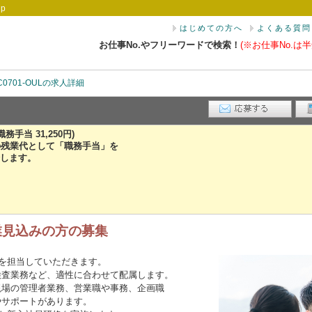
p
はじめての方へ
よくある質問
お仕事No.やフリーワードで検索！
(※お仕事No.は半
C0701-OULの求人詳細
 職務手当 31,250円)
の残業代として「職務手当」を
します。
卒業見込みの方の募集
を担当していただきます。
検査業務など、適性に合わせて配属します。
現場の管理者業務、営業職や事務、企画職
やサポートがあります。