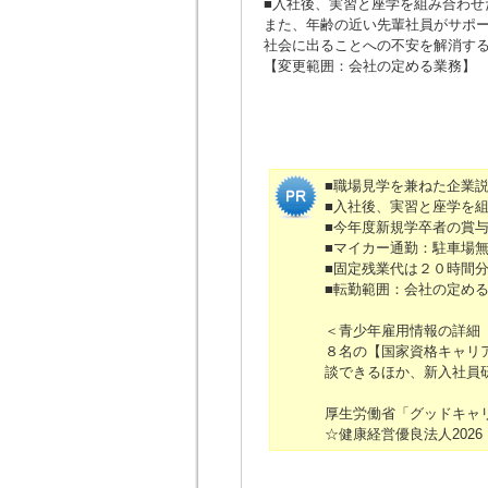
■入社後、実習と座学を組み合わせ
また、年齢の近い先輩社員がサポ
社会に出ることへの不安を解消す
【変更範囲：会社の定める業務】
■職場見学を兼ねた企業
■入社後、実習と座学を
■今年度新規学卒者の賞
■マイカー通勤：駐車場
■固定残業代は２０時間
■転勤範囲：会社の定め
＜青少年雇用情報の詳細
８名の【国家資格キャリ
談できるほか、新入社員
厚生労働省「グッドキャ
☆健康経営優良法人202