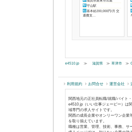
滋賀県栗東市出庭
守山駅
基本給200,000円/月 交
通費支…
e4510.jp
≫
滋賀県
≫
草津市
≫
利用規約
お問合せ
運営会社
関西地元の正社員転職/就職/バイト・アル
e4510.jp（いい仕事ジェーピ
域専門の求人サイトです。
関西の成長企業やオンリーワン企業
を取り揃えています。
職種は営業、管理、技術、事務、サ