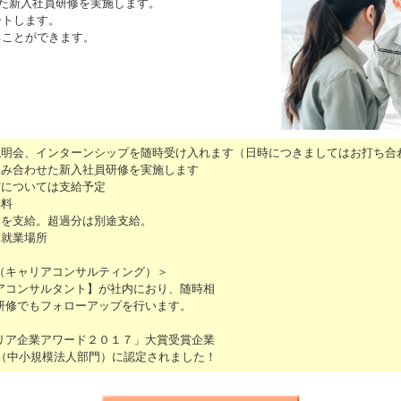
た新入社員研修を実施します。
ートします。
ることができます。
説明会、インターンシップを随時受け入れます（日時につきましてはお打ち合
組み合わせた新入社員研修を実施します
与については支給予定
無料
分を支給。超過分は別途支給。
る就業場所
（キャリアコンサルティング）＞
アコンサルタント】が社内におり、随時相
研修でもフォローアップを行います。
リア企業アワード２０１７」大賞受賞企業
6（中小規模法人部門）に認定されました！