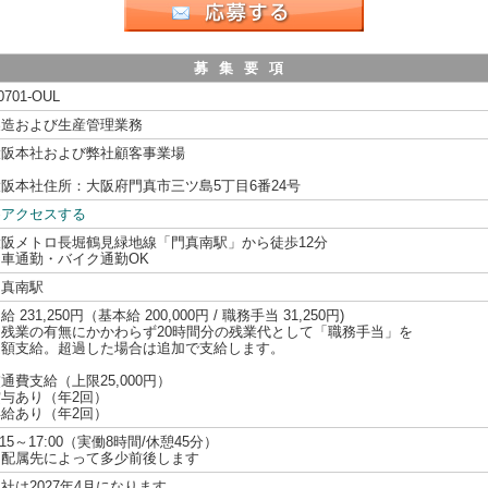
募集要項
0701-OUL
製造および生産管理業務
大阪本社および弊社顧客事業場
阪本社住所：大阪府門真市三ツ島5丁目6番24号
≫アクセスする
大阪メトロ長堀鶴見緑地線「門真南駅」から徒歩12分
☆車通勤・バイク通勤OK
門真南駅
給 231,250円（基本給 200,000円 / 職務手当 31,250円)
※残業の有無にかかわらず20時間分の残業代として「職務手当」を
定額支給。超過した場合は追加で支給します。
通費支給（上限25,000円）
賞与あり（年2回）
昇給あり（年2回）
:15～17:00（実働8時間/休憩45分）
※配属先によって多少前後します
社は2027年4月になります