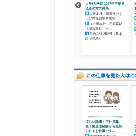
大学/大学院 2027年卒業見
込みの方の募集
大阪本社、滋賀支社お
よび弊社顧客事業場…
（大阪本社）門真南駅
（滋賀支社）南…
月給 231,250円（基本
給 200,000…
涼しい職場！正社員募
集！製造未経験から始め
られるお仕事です…