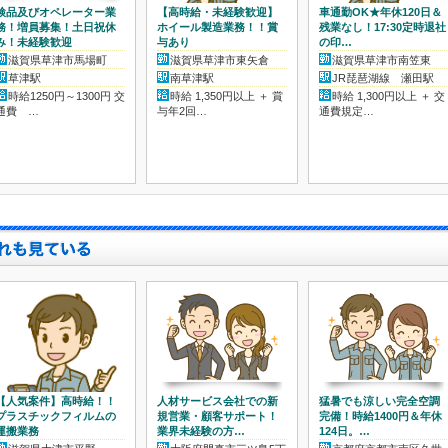
検品及びオペレーター業
【高時給・未経験歓迎】
車通勤OK★年休120日＆
>
務！増員募集！土日祝休
ホイール製造業務！！賞
残業なし！17:30定時退社
み！未経験歓迎
与あり
の印…
滋賀県草津市馬場町
滋賀県草津市東矢倉
滋賀県草津市南笠東
草津駅
南草津駅
JR琵琶湖線 瀬田駅
時給1250円～1300円 交
時給 1,350円以上 ＋ 賞
時給 1,300円以上 ＋ 交
通費 …
与年2回…
通費規定…
【人気案件】高時給！！
人材サービス会社での新
猛暑でも涼しい完全空調
プラスチックフィルムの
規営業・顧客サポート！
完備！時給1400円＆年休
運搬業務
業界未経験の方…
124日。…