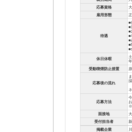
応募資格
大
雇用形態
待遇
休日休暇
年
受動喫煙防止措置
応募後の流れ
応募方法
お
※
面接地
大
受付担当者
掲載企業