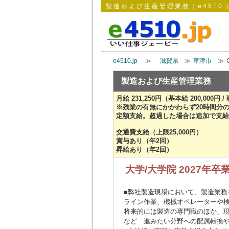
製造および生産管理業務｜e4510.j
e4510.jp
≫
滋賀県
≫
草津市
≫
製造および生産管理業務
月給 231,250円（基本給 200,000円 /
※残業の有無にかかわらず20時間分
定額支給。超過した場合は追加で支給
交通費支給（上限25,000円）
賞与あり（年2回）
昇給あり（年2回）
大学/大学院 2027年
■弊社製造現場において、製造業務
ライン作業、機械オペレーターや
将来的には製造の専門職のほか、
など 進みたい分野への配属転換