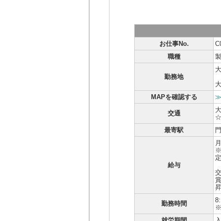
お仕事No.
C
職種
勤務地
大
MAPを確認する
交通
最寄駅
月
給与
交
8
勤務時間
就労期間
入