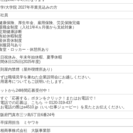
学/大学院 2027年卒業見込みの方
正社員
■健康保険、厚生年金、雇用保険、労災保険完備
■退職金制度（入社1年4ヵ月後から支給対象）
■定期健康診断
■有給休暇制度
■産休育休制度
■制服貸与あり
■食堂・ロッカー・休憩所あり
土日祝休み、年末年始休暇、夏季休暇
間休日125日(2025年度)
原則屋内禁煙（屋外喫煙所あり）
まずは職場見学を兼ねた企業説明会にお越しください。
採用選考についてもご説明いたします。
ネットから24時間応募受付中！
今すぐ「応募する」ボタンをクリック！またはお電話で！
電話での応募は、こちら ⇒ 0120-319-437
お電話の際はe4510.jp（いい仕事ジェーピー）を見たとお伝えください。
阪府門真市三ツ島5丁目6番24号
新卒採用担当 ミヤワキ
川相商事株式会社 大阪事業部