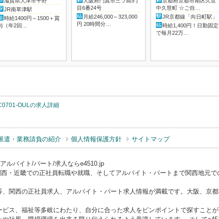
滋賀県大津市平野
大阪府門真市三ツ島5丁
京都府京都市南区久世
目6番24号
中久世町 ☆ご自…
JR南草津駅
月給246,000～323,000
JR京都線「向日町駅」
時給1400円～1500＋賞
円 20時間分…
与（年2回…
時給1,400円！日勤固定
で毎月22万…
C0701-OULの求人詳細
派遣・業務請負の紹介
個人情報保護方針
サイトマップ
バイト/パート/求人ならe4510.jp
ー）は関西・近畿での正社員転職や就職、そしてアルバイト・パートまで関西地元
等、関西の正社員求人、アルバイト・パート求人情報が満載です。大阪、京都
ービス、福祉等多岐にわたり、自分に合った求人をピンポイントで探すことが