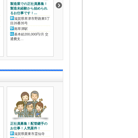
製造業での正社員募集！
品質業務！増員募集！土
製品運搬と製品を
製造未経験から始められ
日祝休み＆残業少なめ
投入作業！未経験
るお仕事です！…
迎。長期勤務
滋賀県草津市馬場町
滋賀県草津市野路東5丁
滋賀県草津市野
草津駅
目26番35号
南草津駅
月給（基本給）212,000
南草津駅
円～246,…
時給1,250円/
基本給200,000円/月 交
回支給） …
通費支…
正社員募集！配管継手の
お仕事！人気案件！
滋賀県栗東市霊仙寺