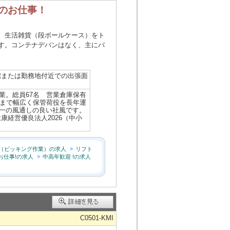
のお仕事！
。生活雑貨（段ボールケース）をト
す。コンテナデバンはなく、主にパ
宅または勤務地付近での出張面
業。総員67名 営業倉庫保有
貨まで幅広く保管荷役を長年運
一の風通しの良い社風です。
康経営優良法人2026（中小
（ピッキング作業）の求人
リフト
お仕事!の求人
中高年歓迎 !の求人
C0501-KMI