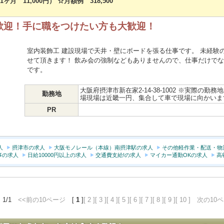
1ヶ月 11,000円） ☆月額例 318,500
歓迎！手に職をつけたい方も大歓迎！
室内装飾工 建設現場で天井・壁にボードを張る仕事です。 未経験
せて頂きます！ 飲み会の強制などもありませんので、仕事だけでな
です。
大阪府摂津市新在家2-14-38-1002 ※実際の
勤務地
場現場は近畿一円、集合して車で現場に向かい
PR
人
摂津市の求人
大阪モノレール（本線）南摂津駅の求人
その他軽作業・配送・物
事の求人
日給10000円以上の求人
交通費支給!の求人
マイカー通勤OKの求人
高
 1/1
<<前の10ページ
[
1
]
[ 2 ]
[ 3 ]
[ 4 ]
[ 5 ]
[ 6 ]
[ 7 ]
[ 8 ]
[ 9 ]
[ 10 ]
次の10ペ