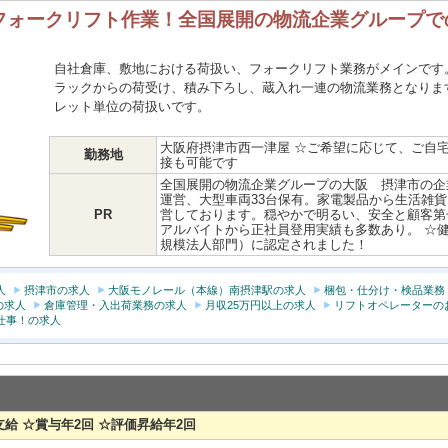
フォークリフト作業！全国展開の物流企業グループで
自社倉庫、敷地における荷扱い、フォークリフト業務がメインです
ラックからの荷受け、積み下ろし、蔵入れ一連の物流業務となりま
レット単位の荷扱いです。
大阪府摂津市西一津屋 ☆ご希望に応じて、ご自
勤務地
接も可能です
全国展開の物流企業グループの大阪 摂津市の企
運営、大型車両33台保有。家電製品から生活雑
PR
営しております。穏やかで明るい、安全と顧客第
アルバイトから正社員登用実績も多数あり。 ☆健
規模法人部門）に認定されました！
人
摂津市の求人
大阪モノレール（本線）南摂津駅の求人
梱包・仕分け・検品業務
の求人
倉庫管理・入出荷業務の求人
月収25万円以上の求人
リフトオペレーターの
仕事！の求人
通費支給 ☆賞与年2回 ☆評価昇給年2回