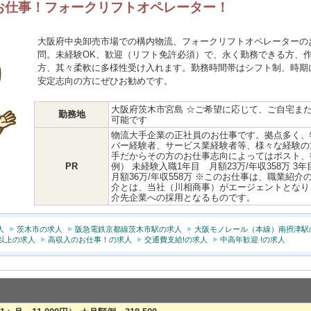
お仕事！フォークリフトオペレーター！
大阪府中央卸売市場での構内物流、フォークリフトオペレーターの
問。未経験OK、歓迎（リフト免許必須）で、永く勤務できる方、
方、其々柔軟に多様性受け入れます。勤務時間帯はシフト制、時期
安定志向の方にぜひお勧めです。
大阪府茨木市宮島 ☆ご希望に応じて、ご自宅ま
勤務地
可能です
物流大手企業の正社員のお仕事です。拠点多く、
バー経験者、サービス業経験者等、様々な経験の
手だからその方のお仕事志向によってはポスト、
PR
例） 未経験入職1年目 月額23万/年収358万 3年目
月額36万/年収558万 ※このお仕事は、職業紹
介とは、当社（川相商事）がエージェントとなり
介先企業への採用となるものです。
人
茨木市の求人
阪急電鉄京都線茨木市駅の求人
大阪モノレール（本線）南摂津駅
円以上の求人
高収入のお仕事！の求人
交通費支給!の求人
中高年歓迎 !の求人