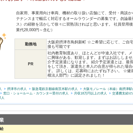
自家用、事業用向け車両、機材の取り扱い店舗にて、受付・商談か
テナンスまで幅広く対応するオールラウンダーの募集です。勿論最
ス）の経験を活かして徐々に習熟頂ければと思います。 社員登用後は月額2
業代28,000円～含む）
大阪府摂津市鳥飼新町 ☆ご希望に応じて、ご自
勤務地
接も可能です
社内教育制度あり、ほとんどが中途入社です。メ
に興味がある、歓迎します。まずはお話ししませ
介予定派遣になります。 紹介予定派遣とは、最
PR
をして頂き、派遣先と本人の合意が得られた場合
す。 詳しくは、応募時におたずね下さい。 ☆健康
模法人部門）に認定されました！
人
摂津市の求人
阪急電鉄京都線南茨木駅の求人
大阪モノレール（本線）南摂津駅
窓口・ショールーム・カウンター受付の求人
月収18万円以上の求人
交通費支給!
求人
業
支給