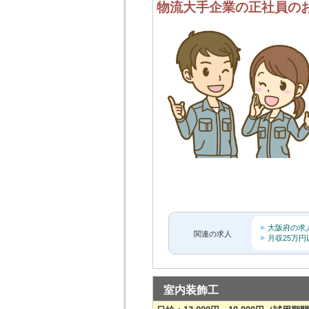
物流大手企業の正社員の
大阪府の求
関連の求人
月収25万
室内装飾工