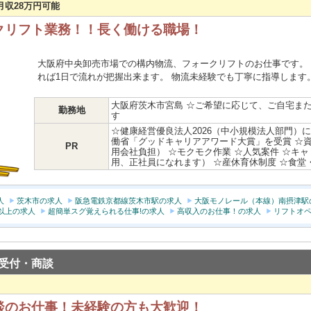
 月収28万円可能
クリフト業務！！長く働ける職場！
大阪府中央卸売市場での構内物流、フォークリフトのお仕事です。 
れば1日で流れが把握出来ます。 物流未経験でも丁寧に指導します
大阪府茨木市宮島 ☆ご希望に応じて、ご自宅ま
勤務地
す
☆健康経営優良法人2026（中小規模法人部門）
働省「グッドキャリアアワード大賞」を受賞 ☆
PR
用会社負担） ☆モクモク作業 ☆人気案件 ☆キ
用、正社員になれます） ☆産休育休制度 ☆食堂
人
茨木市の求人
阪急電鉄京都線茨木市駅の求人
大阪モノレール（本線）南摂津駅
円以上の求人
超簡単スグ覚えられる仕事!の求人
高収入のお仕事！の求人
リフトオペ
受付・商談
談のお仕事！未経験の方も大歓迎！