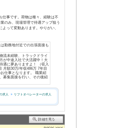
お仕事です。荷物は種々、経験は不
作業のみ、現場管理で待遇アップ狙う
によって変動あります。やりがい、
たは勤務地付近での出張面接も
物流未経験、トラックドライ
方が中途入社で大活躍中！大
待遇に夢ありますよ！ （収入
 月額30万/年収486万 7年目
介のお仕事となります。 職業紹
、募集面接を行い、その後紹
の求人
リフトオペレーターの求人