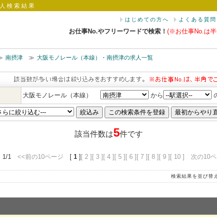
人検索結果
はじめての方へ
よくある質問
お仕事No.やフリーワードで検索！
(※お仕事No.は半
≫
南摂津
≫
大阪モノレール（本線）・南摂津の求人一覧
大阪モノレール（本線）
から
5
該当件数は
件です
 1/1
<<前の10ページ
[
1
]
[ 2 ]
[ 3 ]
[ 4 ]
[ 5 ]
[ 6 ]
[ 7 ]
[ 8 ]
[ 9 ]
[ 10 ]
次の10ペ
検索結果を並び替