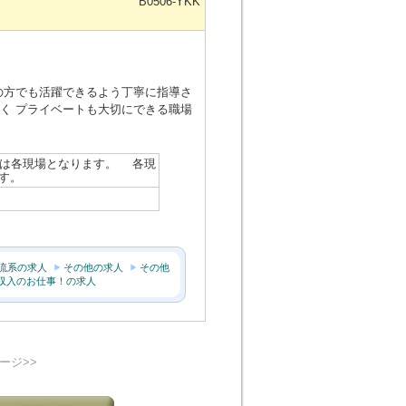
B0506-YKK
の方でも活躍できるよう丁寧に指導さ
く プライベートも大切にできる職場
勤務地は各現場となります。 各現
ます。
流系の求人
その他の求人
その他
収入のお仕事！の求人
ージ>>