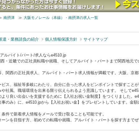
≫
南摂津
≫
大阪モノレール（本線）・南摂津の求人一覧
派遣・業務請負の紹介
個人情報保護方針
サイトマップ
バイト/パート/求人ならe4510.jp
ー）は関西・近畿での正社員転職や就職、そしてアルバイト・パートまで関西地元
等、関西の正社員求人、アルバイト・パート求人情報が満載です。大阪、京都
ービス、福祉等多岐にわたり、自分に合った求人をピンポイントで探すことが
や社風、職場環境を出来る限り伝えられるよう意識しています。 そしてe451
より良い出会いを支援するために【入社お祝い金制度】をつくりました。e451
事のみ）に、e4510.jpから【入社お祝い金】をプレゼントしています。金
、条件で新着求人情報をメールで受け取ることも可能です。
ターンを目指す方、初めての転職や就職、アルバイト・パートを探す方までぜひe4