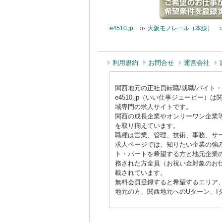
e4510.jp
≫
大阪モノレール（本線）
利用規約
お問合せ
運営会社
関西地元の正社員転職/就職/バイト・アル
e4510.jp（いい仕事ジェーピ
域専門の求人サイトです。
関西の成長企業やオンリーワン企業
を取り揃えています。
職種は営業、管理、技術、事務、サ
求人ページでは、知りたい企業の強み
ト・パートを希望する方と地元企業の
務された方全員（お祝い金対象のお仕
載されています。
無料会員登録すると希望するエリア
地元の方、関西地元へのUターン、I