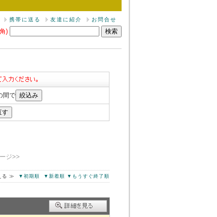
携帯に送る
友達に紹介
お問合せ
角)
の間で
ージ>>
える ≫
▼初期順
▼新着順
▼もうすぐ終了順