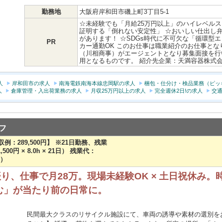
勤務地
大阪府岸和田市磯上町3丁目5-1
☆未経験でも「月給25万円以上」のハイレベルス
証明する「倒れない安定性」 ☆おいしい仕出し弁
があります！ ☆SDGs時代に不可欠な「循環型
PR
カー通勤OK このお仕事は職業紹介のお仕事とな
（川相商事）がエージェントとなり募集面接を行
用となるものです。 紹介先企業：天満容器株式
人
岸和田市の求人
南海電鉄南海本線忠岡駅の求人
梱包・仕分け・検品業務（ピッ
人
倉庫管理・入出荷業務の求人
月収25万円以上の求人
完全週休2日!の求人
交通
フ
収例：289,500円】 ※21日勤務、残業
00円 × 8.0h × 21日） 残業代：
！）
り、仕事で月28万。現場未経験OK × 土日祝休み。時
む」が当たり前の日常に。
民間最大クラスのリサイクル施設にて、車両の誘導や素材の選別を