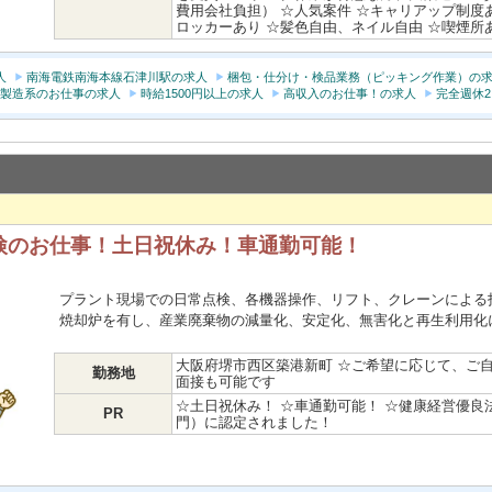
費用会社負担） ☆人気案件 ☆キャリアップ制度
ロッカーあり ☆髪色自由、ネイル自由 ☆喫煙所
人
南海電鉄南海本線石津川駅の求人
梱包・仕分け・検品業務（ピッキング作業）の
製造系のお仕事の求人
時給1500円以上の求人
高収入のお仕事！の求人
完全週休2
検のお仕事！土日祝休み！車通勤可能！
プラント現場での日常点検、各機器操作、リフト、クレーンによる
焼却炉を有し、産業廃棄物の減量化、安定化、無害化と再生利用化
大阪府堺市西区築港新町 ☆ご希望に応じて、ご
勤務地
面接も可能です
☆土日祝休み！ ☆車通勤可能！ ☆健康経営優良法
PR
門）に認定されました！