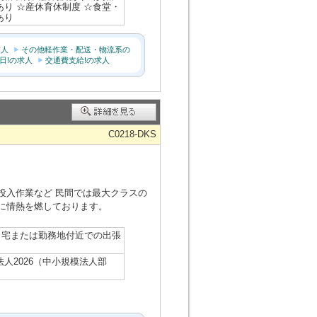
あり ☆産休育休制度 ☆食堂・
あり
求人
その他軽作業・配送・物流系の
日!の求人
交通費支給!の求人
C0218-DKS
投入作業など 民間では最大クラスの
に情熱を燃しております。
自宅または勤務地付近での出張
人2026（中小規模法人部