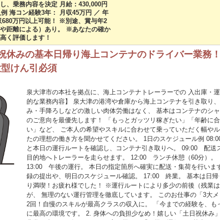
乗務内容を決定 月給：430,000円
入例 海コン経験3年： 月収45万円 ／ 年
収680万円以上可能！ ※別途、賞与年2
や距離による）あり。 ※あなたの確か
高く評価します！
日祝休みの基本日帰り海上コンテナのドライバー業務
大型けん引必須
泉大津市の本社を拠点に、海上コンテナトレーラーでの 入出庫・運
的な業務内容】 泉大津の港湾や倉庫から海上コンテナを引き取り、
み・手降ろしなどの激しい肉体労働はなく、 基本はコンテナのシャ
のご意向を最優先します！ 「もっとガッツリ稼ぎたい」「年齢に
い」など、 ご本人の希望やスキルに合わせて乗っていただく幅やル
たの理想の働き方を聞かせてください。 1日のスケジュール例 08:
と本日の運行ルートを確認し、コンテナ引き取りへ。 09:00 配
目的地へトレーラーを走らせます。 12:00 ランチ休憩（60分）
13:00 午後の運行。 本日の指定箇所へ確実に配送・集荷を行います
録の提出や、明日のスケジュール確認。 17:00 終業。 基本は
り満喫！お疲れ様でした！ ※運行ルートにより多少の前後（残業は月20
が、 無理のない運行管理を徹底しています。 このお仕事の「3大メリ
2回！自慢のスキルが最高クラスの収入に。 「今までの経験を、も
に最高の環境です。 2. 身体への負担少なめ！嬉しい「土日祝休み