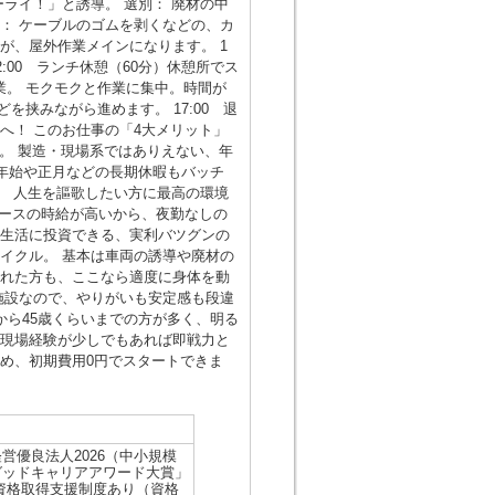
ライ！」と誘導。 選別： 廃材の中
： ケーブルのゴムを剥くなどの、カ
が、屋外作業メインになります。 1
2:00 ランチ休憩（60分）休憩所でス
作業。 モクモクと作業に集中。時間が
どを挟みながら進めます。 17:00 退
へ！ このお仕事の「4大メリット」
ル。 製造・現場系ではありえない、年
末年始や正月などの長期休暇もバッチ
、 人生を謳歌したい方に最高の環境
 ベースの時給が高いから、夜勤なしの
や生活に投資できる、実利バツグンの
イクル。 基本は車両の誘導や廃材の
疲れた方も、ここなら適度に身体を動
施設なので、やりがいも安定感も段違
歳から45歳くらいまでの方が多く、明る
、現場経験が少しでもあれば即戦力と
め、初期費用0円でスタートできま
営優良法人2026（中小規模
グッドキャリアアワード大賞」
資格取得支援制度あり（資格