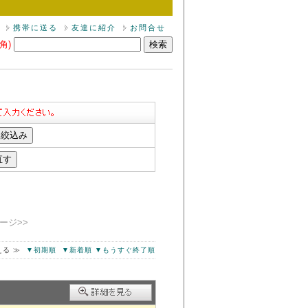
携帯に送る
友達に紹介
お問合せ
角)
ージ>>
える ≫
▼初期順
▼新着順
▼もうすぐ終了順