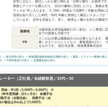
非常に少なく、毎日しっかり家に帰れる「日帰り運行」が基本です
家族とディナーを囲んだり、 自分の趣味に没頭したりと、家族を
ランスが 手に入ります。 3. 20代～60歳まで活躍中！年齢を理由
現場を知り尽くした40代・50代 年齢に関係なく幅広いスタッフ
しています。 定年を見据えて、長く、無理なく働ける安心の職場
大阪府泉大津市臨海町1-23（本社） ☆ご希望
勤務地
近での面接も可能です
※このお仕事は職業紹介のお仕事となります。 
PR
事）がエージェントとなり、募集面接を行い、 
るものです。 紹介先企業：南海通運株式会社
人
泉大津市の求人
南海電鉄南海本線泉大津駅の求人
運送・ドライバー業務の求人
人
中高年歓迎 !の求人
交通費支給!の求人
レーター（正社員／未経験歓迎／20代～50
 昇給：年1回（5,000円～8,000円） ※
（昨年度実績：計2ヶ月分） 各種手当
円） 通勤手当（全額支給）、残業手当（全
場合は2km以上で3,000円）