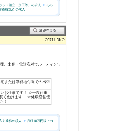
ッフ（組立、加工等）の求人
その
交通費支給!の求人
C0711-DKO
整理、来客・電話応対でルーティンワ
自宅または勤務地付近での出張
いお仕事です！ ☆一度仕事
長く働けます！ ☆健康経営優
した！
C入力業務の求人
月収18万円以上の