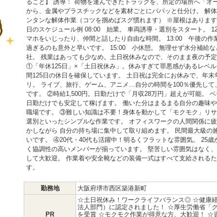
ること】 誘導： 荷物を運んできたトラックを、所定の場所へ「オー
から、金属やプラスチックなどを素材ごとにパパッと仕分け。 解体
ンタンな解体作業（コツを掴めばスグ慣れます） ※屋根はあります
日のスケジュール例 08:00 始業。 車両誘導・選別をスタート。 1
マホをいじったり、仲間と話したり自由な時間。 13:00 午後の
過ぎるのも意外と早いです。 15:00 小休憩。 無理せず水分補給な
社。 残業はあっても少なめ。土日祝休みなので、そのまま夜の予定
①「年休125日」×「土日祝休み」。休みすぎて罪悪感があるレベ
間125日の休日を確保しています。 土日祝は完全にお休みで、年
リ。 ライブ、旅行、ゲーム、アニメ…自分の時間を100％優先して
です。 ②時給1,500円。日勤だけで「月収28万円」超えが可能。
日勤だけでも安定して稼げます。 働いた分はまるまる自分の趣味
職場です。 ③難しい知識は不要！身体を動かして「モクモク」リサ
選別といったシンプルな作業です。 オフィスワークの人間関係に
かしながら 自分の持ち場に集中して取り組めます。 民間最大級の
いです。 ④20代・40代も活躍中！明るくフラットな雰囲気。 25
く協調性の高いメンバーが揃っています。 堅苦しい雰囲気はなく
して大歓迎。 作業着や安全靴などの装備一式はすべて支給されるた
す。
勤務地
大阪府堺市西区築港新町
☆土日祝休み！ワークライフバランス◎ ☆健康経
法人部門）に認定されました！ ☆厚生労働省「
PR
を受賞 ☆モクモク作業が得意な方、大歓迎！ ☆