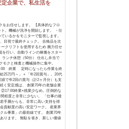
安定企業で、私生活を
クをお任せします。 【具体的なフロ
ット。機械が洗浄を開始します。 ・仕
いているかをモニターで監視します。
、目視で最終チェック。 合格品を次
ォークリフトを使用するため 腕力任せ
全確認を行い、自動ラインの稼働をスター
0 ランチ休憩（50分） 仕出し弁当で
モクモクと検査と機械操作に集中。
17:00 終業 定時になったら作業を終
給25万円～」＋「年2回賞与」。20代
実績で年2回の賞与（計2ヶ月分）も支
」続く安定感は、 創業70年の老舗企業
17:00終業×残業少なめ。圧倒的な
時間程度と非常に少ない。 「仕事の後
 若手層からも、非常に高い支持を得
会貢献度の高い安定ワーク。 産業界
クル事業」の最前線です。 創業70年
あります。 無駄を省き、新しい価値