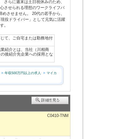
。 さらに週末は土日祝休みのため、
安心させられる理想のワークライフバ
に諦めさせません。 20代の若手から、
が「現役ドライバー」として元気に活躍
です。
に応じて、ご自宅または勤務地付
職業紹介とは、当社（川相商
その後紹介先企業への採用とな
年収500万円以上の求人
マイカ
C0410-TNM