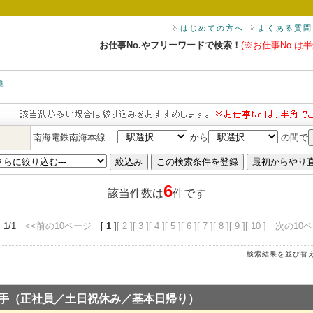
はじめての方へ
よくある質問
お仕事No.やフリーワードで検索！
(※お仕事No.は半
覧
南海電鉄南海本線
から
の間で
6
該当件数は
件です
 1/1
<<前の10ページ
[
1
]
[ 2 ]
[ 3 ]
[ 4 ]
[ 5 ]
[ 6 ]
[ 7 ]
[ 8 ]
[ 9 ]
[ 10 ]
次の10ペ
検索結果を並び替
手（正社員／土日祝休み／基本日帰り）