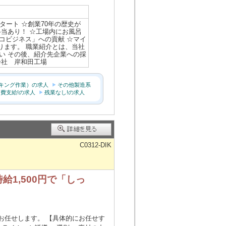
タート ☆創業70年の歴史が
当あり！ ☆工場内にお風呂
エコビジネス」への貢献 ☆マイ
ります。 職業紹介とは、当社
い その後、紹介先企業への採
会社 岸和田工場
キング作業）の求人
その他製造系
費支給!の求人
残業なし!の求人
C0312-DIK
給1,500円で「しっ
お任せします。 【具体的にお任せす