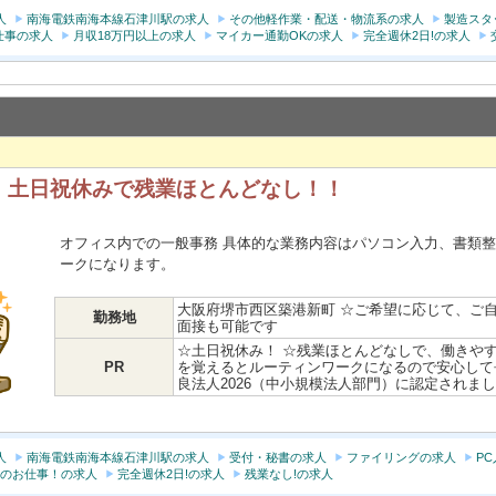
人
南海電鉄南海本線石津川駅の求人
その他軽作業・配送・物流系の求人
製造スタ
仕事の求人
月収18万円以上の求人
マイカー通勤OKの求人
完全週休2日!の求人
！土日祝休みで残業ほとんどなし！！
オフィス内での一般事務 具体的な業務内容はパソコン入力、書類
ークになります。
大阪府堺市西区築港新町 ☆ご希望に応じて、ご
勤務地
面接も可能です
☆土日祝休み！ ☆残業ほとんどなしで、働きやす
PR
を覚えるとルーティンワークになるので安心して
良法人2026（中小規模法人部門）に認定されま
人
南海電鉄南海本線石津川駅の求人
受付・秘書の求人
ファイリングの求人
P
のお仕事！の求人
完全週休2日!の求人
残業なし!の求人