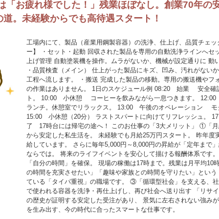
には「お疲れ様でした！」残業ほぼなし。創業70年の
の道。未経験からでも高待遇スタート！
工場内にて、製品（産業用鋼製容器）の洗浄、仕上げ、品質チェッ
ー】 ・セット・起動 回収された製品を専用の自動洗浄ラインへセ
上げ管理 自動塗装機を操作。ムラがないか、機械が設定通りに 動
・品質検査（メイン） 仕上がった製品にキズ、凹み、汚れがないか
工程へ流します。 ・搬送 完成した製品の移動。専用の搬送機やフ
の作業はありません。 1日のスケジュール例 08:20 始業 安
ト。 10:00 小休憩 コーヒーを飲みながら一息つきます。 12:0
ランチ。休憩室でリラックス。 13:00 午後のオペレーション 
15:00 小休憩（20分） ラストスパートに向けてリフレッシュ。 
了 17時台には帰宅の途へ！ このお仕事の「3大メリット」 ①「月
から安定した私生活を。 未経験でも月給25万円スタート。 昨年度
給しています。 さらに毎年5,000円～8,000円の昇給が「定年まで
ならでは。 将来のライフイベントを安心して描ける報酬体系です。 ②
「自分の時間」を確保。 現場の稼働は17時まで。残業は月平均10
の時間を充実させたい」「趣味や家族との時間を守りたい」という
ている「タイパ重視」の職場です。 ③「循環型社会」を支える、社
で使われる容器を洗浄・再仕上げし、再び社会へ送り出す 「リサイ
の歴史が証明する安定した受注があり、 景気に左右されない強みが
を生み出す、今の時代に合ったスマートな仕事です。