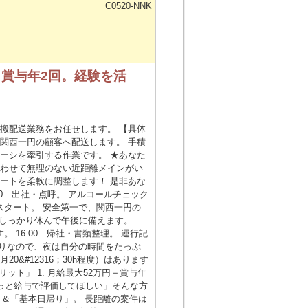
C0520-NNK
！賞与年2回。経験を活
搬配送業務をお任せします。 【具体
関西一円の顧客へ配送します。 手積
ーシを牽引する作業です。 ★あなた
合わせて無理のない近距離メインがい
ートを柔軟に調整します！ 是非あな
00 出社・点呼。 アルコールチェック
送スタート。 安全第一で、関西一円の
。 しっかり休んで午後に備えます。
。 16:00 帰社・書類整理。 運行記
日帰りなので、夜は自分の時間をたっぷ
&#12316；30h程度）はあります
ット」 1. 月給最大52万円＋賞与年
っと給与で評価してほしい」そんな方
」＆「基本日帰り」。 長距離の案件は