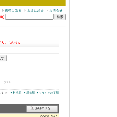
携帯に送る
友達に紹介
お問合せ
角)
ージ>>
える ≫
▼初期順
▼新着順
▼もうすぐ終了順
C0626-DAA