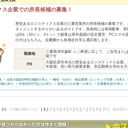
クス企業での所長候補の募集！
歴史あるロジスティクス企業の三重営業所の所長候補の募集です。
ネジメントするやりがいあるポストです。具体的には車両配車、荷
は6台（10トン、4トン）で顧客は長年贔屓の安定運営、PCスマ
の方はもちろん、近畿圏から単身赴任等も適応致します。
三重県津市森町 ☆ご希望に応じて、ご自宅また
勤務地
能です
大阪松原市本社の歴史あるロジスティクス企業。本
PR
年新築。長い取引顧客多数、安定勤務を求める
人
近鉄大阪線伊勢石橋駅の求人
梱包・仕分け・検品業務（ピッキング作業）の求人
業務の求人
年収500万円以上の求人
高収入のお仕事！の求人
交通費支給!の求人
 1/1
<<前の10ページ
[
1
]
[ 2 ]
[ 3 ]
[ 4 ]
[ 5 ]
[ 6 ]
[ 7 ]
[ 8 ]
[ 9 ]
[ 10 ]
次の10ペ