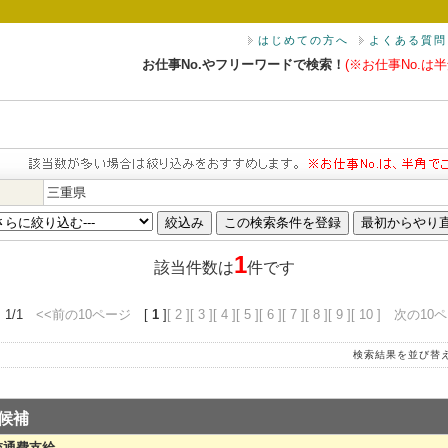
はじめての方へ
よくある質問
お仕事No.やフリーワードで検索！
(※お仕事No.は半
三重県
1
該当件数は
件です
 1/1
<<前の10ページ
[
1
]
[ 2 ]
[ 3 ]
[ 4 ]
[ 5 ]
[ 6 ]
[ 7 ]
[ 8 ]
[ 9 ]
[ 10 ]
次の10ペ
検索結果を並び替
候補
 交通費支給