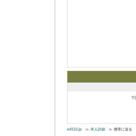
下
e4510.jp
≫
求人詳細
≫
携帯に送る