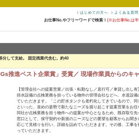
はじめての方へ
よくある質問
お仕事No.やフリーワードで検索！
(※お仕事No.は半
2等分して支給。 固定残業代含む。約40
DGs推進ベスト企業賞」受賞／ 現場作業員からのキ
【管理会社への提案営業／出張・転勤なし／直行可／車貸し出し有】
排水設備の点検業務を担っている物件の管理会社などへ、水道設備
ていただきます。「この貯水タンクも老朽化してきているので、同
といった、攻めの姿勢で新たなニーズを掘り起こす提案営業をお任せ
同社が点検業務を担う物件への提案が中心となるため、既存取引先
窓口として、保守契約や新規のニーズなどの要望を顧客からお聞き
応じて見積りを行い、詳細を詰めていただきます。その後、工事を
っていただきます。