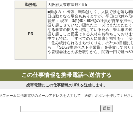
勤務地
大阪府大東市深野2-6-5
■働き方： 出張、転勤はなく、大阪で腰を落ち
日出勤となる場合もありますが、平日に代休を取
背景： 現在、3名(40～60代)の社員が営業を
掘り起こせていない隠れたニーズはまだまだたく
なる事業の拡大を目指しているため、管工事の知
PR
掘り起こしと提案できる人材をお待ちしております。
中でも特に、「すべての人に健康と福祉を」「安
「住み続けられるまちづくりを」の3つの目標に
ら、「SDGs推進ベスト企業賞」を受賞してお
や管理会社との多数取引から、関西一円で延べ50
この仕事情報を携帯電話へ送信する
携帯電話にこの仕事情報のURLを送信します。
記フォームに携帯電話のメールアドレスを入力して「送信」ボタンを押してくださ