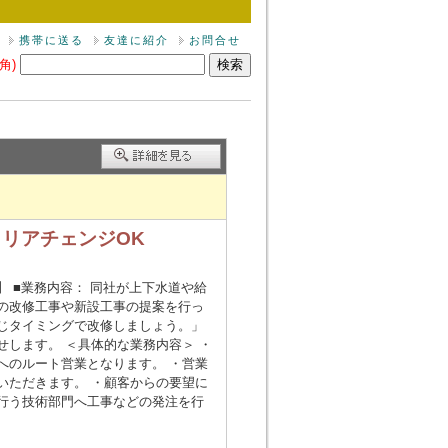
携帯に送る
友達に紹介
お問合せ
角)
ャリアチェンジOK
 ■業務内容： 同社が上下水道や給
の改修工事や新設工事の提案を行っ
じタイミングで改修しましょう。」
します。 ＜具体的な業務内容＞ ・
へのルート営業となります。 ・営業
いただきます。 ・顧客からの要望に
行う技術部門へ工事などの発注を行