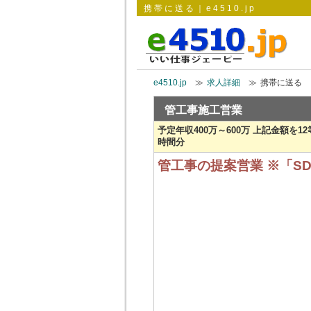
携帯に送る｜e4510.jp
e4510.jp
≫
求人詳細
≫
携帯に送る
管工事施工営業
予定年収400万～600万 上記金額を1
時間分
管工事の提案営業 ※「S